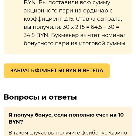
BYN. Вы поставили всю сумму
акционного пари на ординар с
коэффициент 2.15. Ставка сыграла,
вы получили: 30 х 2.15 = 64,5 – 30 =
34,5 BYN. Букмекер вычтет номинал
бонусного пари из итоговой суммы.
ЗАБРАТЬ ФРИБЕТ 50 BYN В BETERA
Вопросы и ответы
Я получу бонус, если пополню счет на 10
BYN?
В таком случае вы получите фрибонус Казино