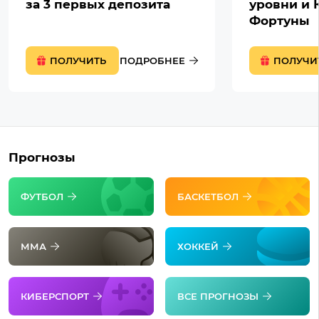
за 3 первых депозита
уровни и 
Фортуны
ПОЛУЧИТЬ
ПОДРОБНЕЕ
ПОЛУЧИ
Прогнозы
ФУТБОЛ
БАСКЕТБОЛ
ММА
ХОККЕЙ
КИБЕРСПОРТ
ВСЕ ПРОГНОЗЫ