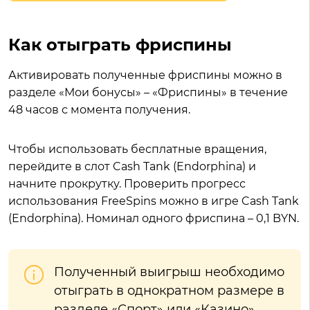
Как отыграть фриспины
Активировать полученные фриспины можно в
разделе «Мои бонусы» – «Фриспины» в течение
48 часов с момента получения.
Чтобы использовать бесплатные вращения,
перейдите в слот Cash Tank (Endorphina) и
начните прокрутку. Проверить прогресс
использования FreeSpins можно в игре Cash Tank
(Endorphina). Номинал одного фриспина – 0,1 BYN.
Полученный выигрыш необходимо
отыграть в однократном размере в
разделе «Спорт» или «Казино».