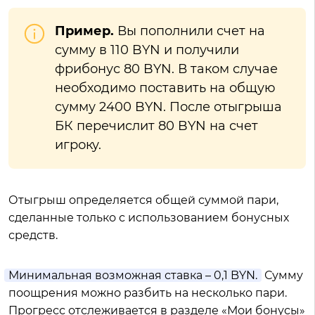
Пример.
Вы пополнили счет на
сумму в 110 BYN и получили
фрибонус 80 BYN. В таком случае
необходимо поставить на общую
сумму 2400 BYN. После отыгрыша
БК перечислит 80 BYN на счет
игроку.
Отыгрыш определяется общей суммой пари,
сделанные только с использованием бонусных
средств.
Минимальная возможная ставка – 0,1 BYN.
Сумму
поощрения можно разбить на несколько пари.
Прогресс отслеживается в разделе «Мои бонусы»