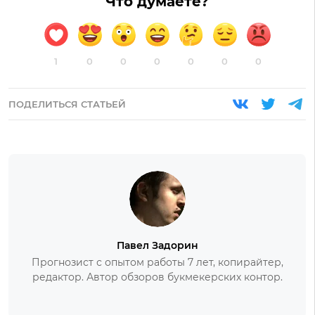
Что думаете?
1
0
0
0
0
0
0
ПОДЕЛИТЬСЯ СТАТЬЕЙ
Павел Задорин
Прогнозист с опытом работы 7 лет, копирайтер,
редактор. Автор обзоров букмекерских контор.