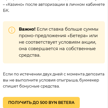
– «Казино» после авторизации в личном кабинете
БК.
Важно!
Если ставка больше суммы
промо-предложения «Бетера» или
не соответствует условиям акции,
она совершается на собственные
средства.
Если по истечении двух дней с момента депозита
вы не выполните условия отыгрыша, букмекер
спишет бонусные средства.
ПОЛУЧИТЬ ДО 500 BYN BETERA