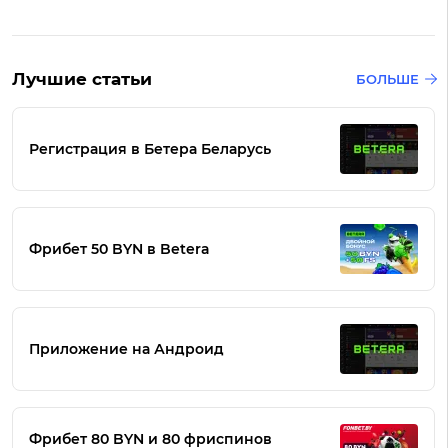
Лучшие статьи
БОЛЬШЕ
Регистрация в Бетера Беларусь
Фрибет 50 BYN в Betera
Приложение на Андроид
Фрибет 80 BYN и 80 фриспинов