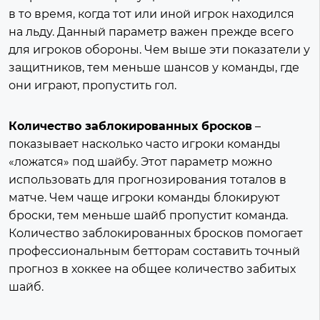
в то время, когда тот или иной игрок находился
на льду. Данный параметр важен прежде всего
для игроков обороны. Чем выше эти показатели у
защитников, тем меньше шансов у команды, где
они играют, пропустить гол.
Количество заблокированных бросков
–
показывает насколько часто игроки команды
«ложатся» под шайбу. Этот параметр можно
использовать для прогнозирования тоталов в
матче. Чем чаще игроки команды блокируют
броски, тем меньше шайб пропустит команда.
Количество заблокированных бросков помогает
профессиональным бетторам составить точный
прогноз в хоккее на общее количество забитых
шайб.