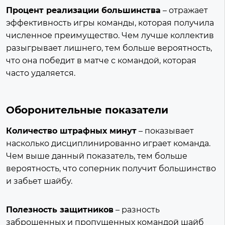
Процент реализации большинства
– отражает
эффективность игры команды, которая получила
численное преимущество. Чем лучше коллектив
разыгрывает лишнего, тем больше вероятность,
что она победит в матче с командой, которая
часто удаляется.
Оборонительные показатели
Количество штрафных минут
– показывает
насколько дисциплинированно играет команда.
Чем выше данный показатель, тем больше
вероятность, что соперник получит большинство
и забьет шайбу.
Полезность защитников
– разность
заброшенных и пропущенных командой шайб