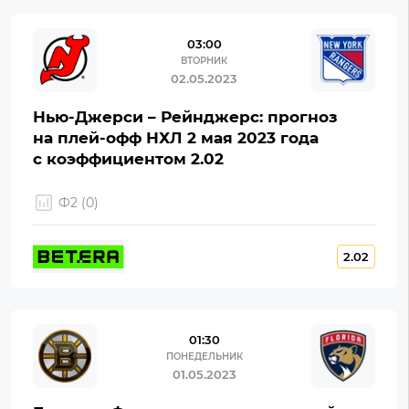
03:00
ВТОРНИК
02.05.2023
Нью-Джерси – Рейнджерс: прогноз
на плей-офф НХЛ 2 мая 2023 года
с коэффициентом 2.02
Ф2 (0)
2.02
01:30
ПОНЕДЕЛЬНИК
01.05.2023