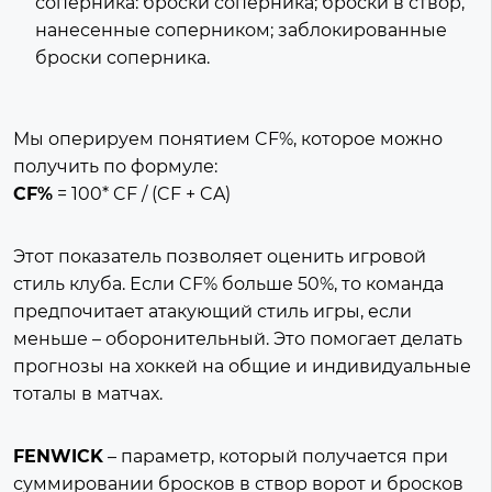
соперника: броски соперника; броски в створ,
нанесенные соперником; заблокированные
броски соперника.
Мы оперируем понятием CF%, которое можно
получить по формуле:
CF%
= 100* CF / (CF + CA)
Этот показатель позволяет оценить игровой
стиль клуба. Если CF% больше 50%, то команда
предпочитает атакующий стиль игры, если
меньше – оборонительный. Это помогает делать
прогнозы на хоккей на общие и индивидуальные
тоталы в матчах.
FENWICK
– параметр, который получается при
суммировании бросков в створ ворот и бросков