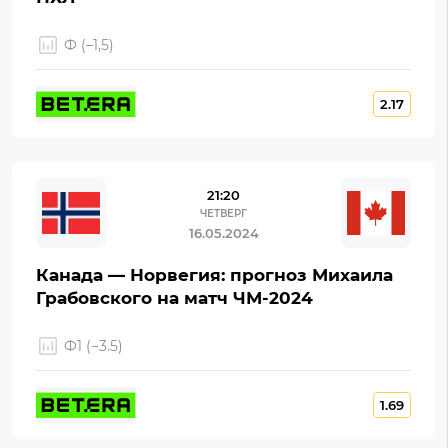
Ф (–1,5)
2.17
21:20
ЧЕТВЕРГ
16.05.2024
Канада — Норвегия: прогноз Михаила
Грабовского на матч ЧМ-2024
Ф1 (−3.5)
1.69