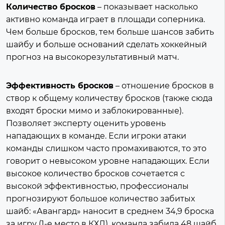
Количество бросков
– показывает насколько
активно команда играет в площади соперника.
Чем больше бросков, тем больше шансов забить
шайбу и больше оснований сделать хоккейный
прогноз на высокорезультативный матч.
Эффективность бросков
– отношение бросков в
створ к общему количеству бросков (также сюда
входят броски мимо и заблокированные).
Позволяет эксперту оценить уровень
нападающих в команде. Если игроки атаки
команды слишком часто промахиваются, то это
говорит о невысоком уровне нападающих. Если
высокое количество бросков сочетается с
высокой эффективностью, профессионалы
прогнозируют большое количество забитых
шайб: «Авангард» наносит в среднем 34,9 броска
за игру (1-е место в КХЛ), команда забила 48 шайб