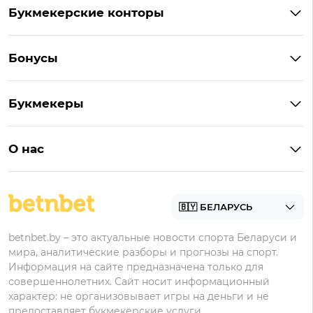
Букмекерские конторы
Букмекеры Беларуси
Бонусы
Букмекеры на Андроид
Кешбэк
Букмекеры с бонусом
Букмекеры
Бонус на депозит
Букмекеры с приложениями
Betera
Промокоды
БК для ставок на киберспорт
О нас
Фонбет
Фрибеты
БК для ставок на футбол
Контакты
Винлайн
Промокоды Фонбет
Марафонбет
Бонусы Бетера
betnbet.by – это актуальные новости спорта Беларуси и
Бонусы Винлайн
мира, аналитические разборы и прогнозы на спорт.
Информация на сайте предназначена только для
совершеннолетних. Сайт носит информационный
характер: не организовывает игры на деньги и не
предоставляет букмекерские услуги.