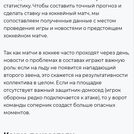
статистику. Чтобы составить точный прогноз и
сделать ставку на хоккейный матч, мы
сопоставляем полученные данные с местом
проведения игры и новостями о предстоящем
хоккейном матче.
Так как матчи в хоккее часто проходят через день,
новости о проблемах в составах играют важную
роль: если на льду не появится нападающий
второго звена, это скажется на результативности
коллектива в целом. Если на площадке
отсутствует важный защитник-домосед (игрок
обороны редко подключается к атаке), то у ворот
команды соперник создаст больше опасных
моментов.