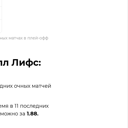
чных матчах в плей-офф
пл Лифс:
едних очных матчей
мя в 11 последних
6 можно за
1.88.