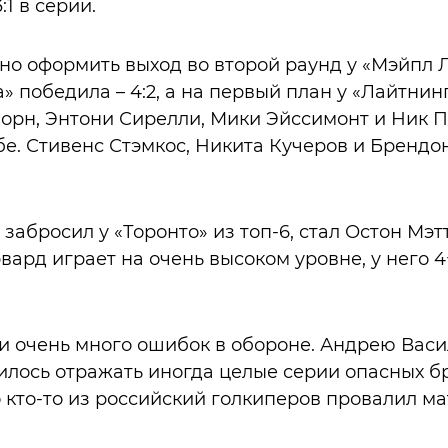
:1 в серии.
о оформить выход во второй раунд у «Мэйпл 
» победила – 4:2, а на первый план у «Лайтни
лорн, Энтони Сирелли, Мики Эйссимонт и Ник П
е. Стивенс Стэмкос, Никита Кучеров и Брендо
забросил у «Торонто» из топ-6, стал Остон Мэт
ард играет на очень высоком уровне, у него 4+
 очень много ошибок в обороне. Андрею Васи
лось отражать иногда целые серии опасных б
о кто-то из российский голкиперов провалил ма