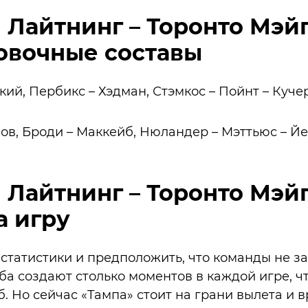
 Лайтнинг – Торонто Мэй
овочные составы
ий, Пербикс – Хэдман, Стэмкос – Пойнт – Куче
в, Броди – Маккейб, Нюландер – Мэттьюс – Й
 Лайтнинг – Торонто Мэй
а игру
 статистики и предположить, что команды не з
ба создают столько моментов в каждой игре, чт
 Но сейчас «Тампа» стоит на грани вылета и в