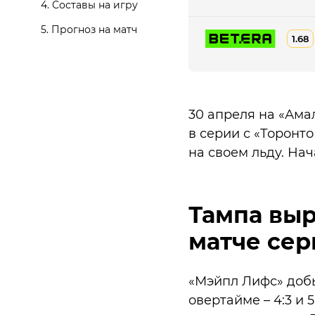
4.
Составы на игру
5.
Прогноз на матч
1.68
30 апреля на «Ама
в серии с «Торонто
на своем льду. На
Тампа выр
матче сер
«Мэйпл Лифс» добы
овертайме – 4:3 и 