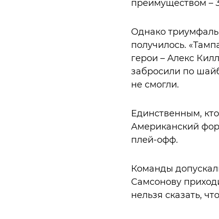
преимуществом – 3
Однако триумфальн
получилось. «Тампа
герои – Алекс Кил
забросили по шайб
не смогли.
Единственным, кто 
Американский форв
плей-офф.
Команды допускали
Самсонову приходи
нельзя сказать, чт