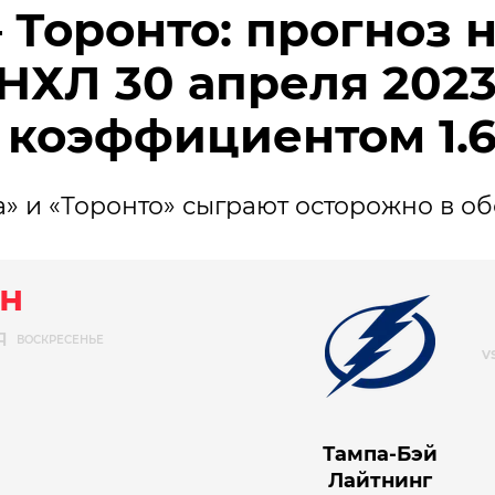
 Торонто: прогноз 
НХЛ 30 апреля 2023
 коэффициентом 1.
» и «Торонто» сыграют осторожно в об
н
Я
ВОСКРЕСЕНЬЕ
Тампа-Бэй
Лайтнинг