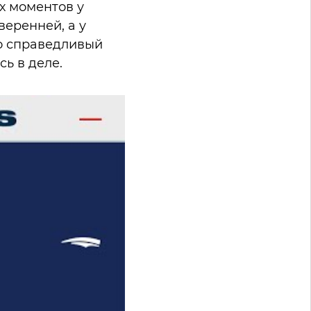
х моментов у
уверенней, а у
то справедливый
ались в деле.