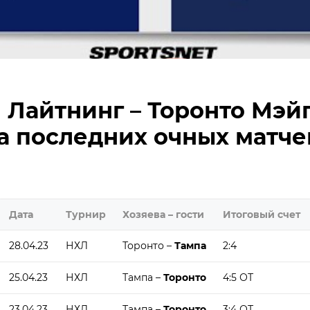
 Лайтнинг – Торонто Мэй
а последних очных матче
Дата
Турнир
Хозяева – гости
Итоговый счет
28.04.23
НХЛ
Торонто –
Тампа
2:4
25.04.23
НХЛ
Тампа –
Торонто
4:5 ОТ
23.04.23
НХЛ
Тампа –
Торонто
3:4 ОТ