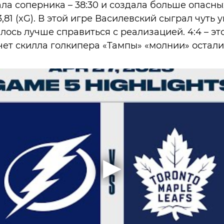
ла соперника – 38:30 и создала больше опасны
3,81 (xG). В этой игре Василевский сыграл чуть 
лось лучше справиться с реализацией. 4:4 – э
 счет скилла голкипера «Тампы» «молнии» ост