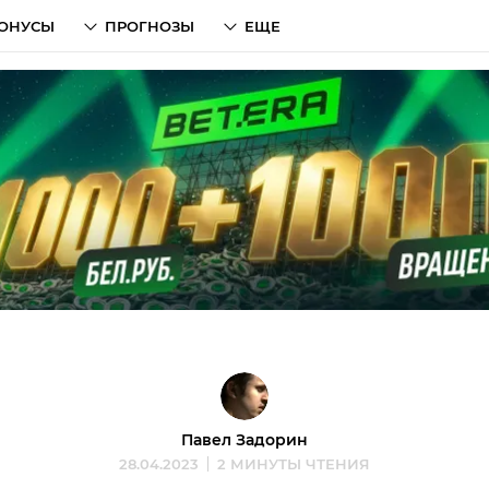
ОНУСЫ
ПРОГНОЗЫ
ЕЩЕ
Павел Задорин
28.04.2023
2 МИНУТЫ ЧТЕНИЯ