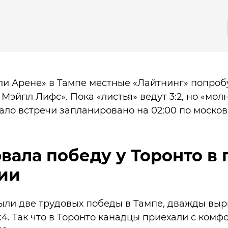
ли Арене» в Тампе местные «Лайтнинг» попроб
 Мэйпл Лифс». Пока «листья» ведут 3:2, но «мол
чало встречи запланировано на 02:00 по моск
вала победу у Торонто в 
ии
ли две трудовых победы в Тампе, дважды выр
5:4. Так что в Торонто канадцы приехали с ком