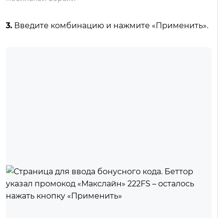
3.
Введите комбинацию и нажмите «Применить».