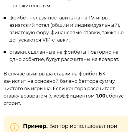
положительным;
фрибет нельзя поставить на на TV-игры,
азиатский тотал (общий и индивидуальный),
азиатскую фору, финансовые ставки, также не
допускаются VIP-ставки;
ставки, сделанные на фрибеты повторно на
одно событие, будут рассчитаны на возврат.
В случае выигрыша ставки на фрибет БК
зачислит на основной баланс беттора сумму
чистого выигрыша. Если контора рассчитает
ставку возвратом (с коэффициентом
1.00
), бонус
сгорит.
Пример.
Беттор использовал при