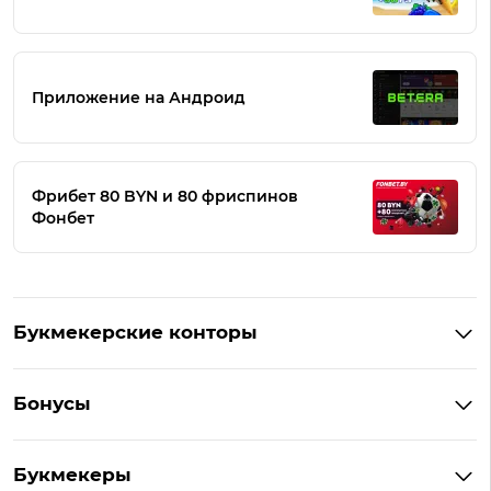
Приложение на Андроид
Фрибет 80 BYN и 80 фриспинов
Фонбет
Букмекерские конторы
Букмекеры Беларуси
Бонусы
Букмекеры на Андроид
Кешбэк
Букмекеры с бонусом
Букмекеры
Бонус на депозит