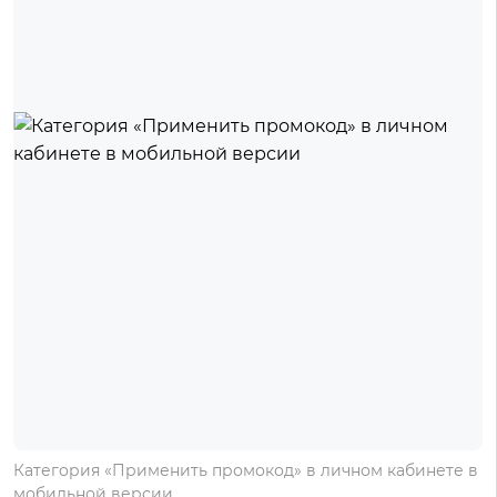
Категория «Применить промокод» в личном кабинете в
мобильной версии