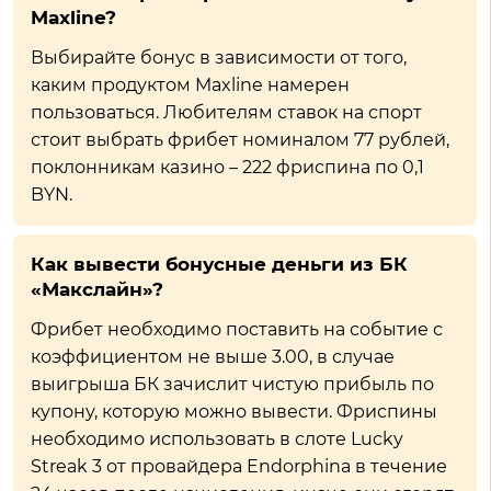
Maxline?
Выбирайте бонус в зависимости от того,
каким продуктом Maxline намерен
пользоваться. Любителям ставок на спорт
стоит выбрать фрибет номиналом 77 рублей,
поклонникам казино – 222 фриспина по 0,1
BYN.
Как вывести бонусные деньги из БК
«Макслайн»?
Фрибет необходимо поставить на событие с
коэффициентом не выше 3.00, в случае
выигрыша БК зачислит чистую прибыль по
купону, которую можно вывести. Фриспины
необходимо использовать в слоте Lucky
Streak 3 от провайдера Endorphina в течение