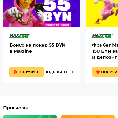
Бонус на покер 55 BYN
Фрибет М
в Maxline
150 BYN з
и депозит
ПОЛУЧИТЬ
ПОДРОБНЕЕ
ПОЛУЧИ
Прогнозы