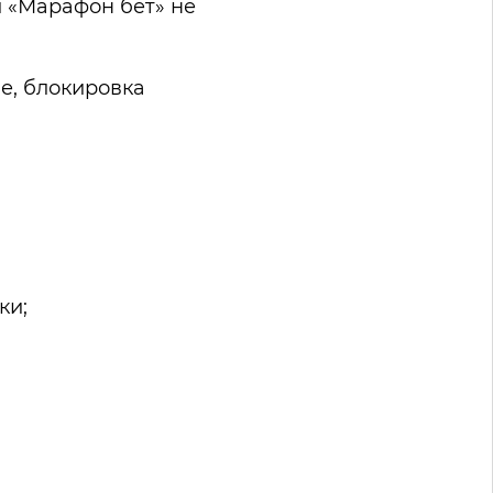
 «Марафон бет» не
е, блокировка
ки;