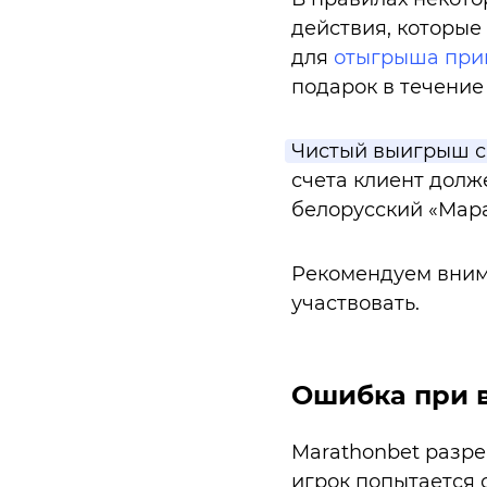
действия, которые
для
отыгрыша прив
подарок в течение
Чистый выигрыш с
счета клиент долж
белорусский «Мара
Рекомендуем внима
участвовать.
Ошибка при 
Marathonbet разре
игрок попытается 