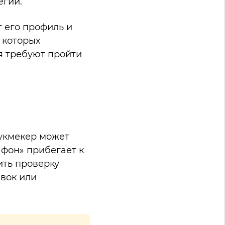
егий.
 его профиль и
 которых
я требуют пройти
букмекер может
фон» прибегает к
ить проверку
авок или