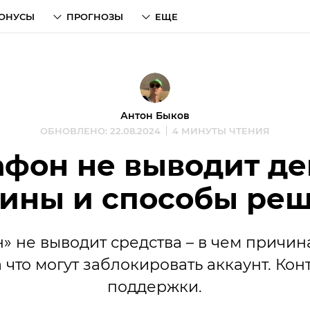
ОНУСЫ
ПРОГНОЗЫ
ЕЩЕ
Антон Быков
ОБНОВЛЕНО: 22.08.2024
4 МИНУТЫ ЧТЕНИЯ
фон не выводит де
ины и способы ре
 не выводит средства – в чем причина
 что могут заблокировать аккаунт. Ко
поддержки.