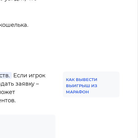
кошелька.
ств.
Если игрок
КАК ВЫВЕСТИ
дать заявку –
ВЫИГРЫШ ИЗ
может
МАРАФОН
нтов.