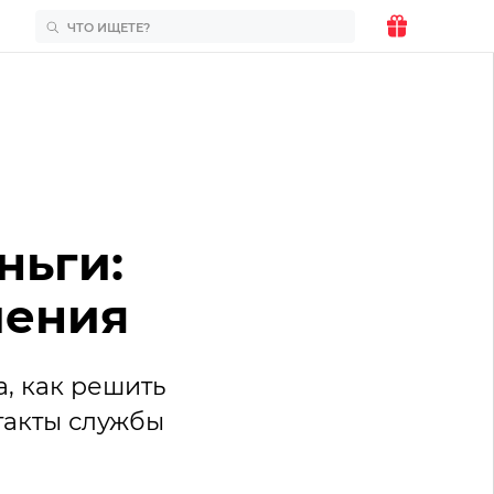
ньги:
шения
, как решить
нтакты службы