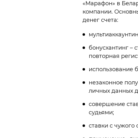
«Марафон» в Белар
компании. Основны
денег счета:
мультиаккаунтин
бонусхантинг – 
повторная регис
использование б
незаконное полу
личных данных д
совершение став
судьями;
ставки с чужого 