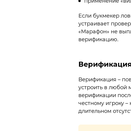
применение «вил
Если букмекер лов
устраивает провер
«Марафон» не выпл
верификацию.
Верификаци
Верификация – пов
устроить в любой 
верификации после
честному игроку –
длительном отсутс