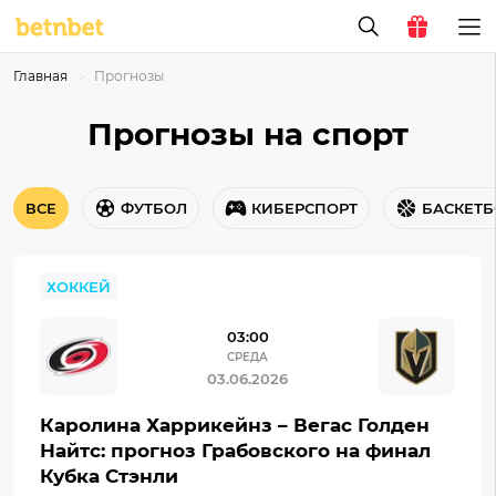
Главная
Прогнозы
Прогнозы на спорт
ВСЕ
ФУТБОЛ
КИБЕРСПОРТ
БАСКЕТБ
ХОККЕЙ
03:00
СРЕДА
03.06.2026
Каролина Харрикейнз – Вегас Голден
Найтс: прогноз Грабовского на финал
Кубка Стэнли