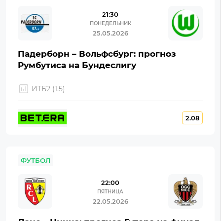
21:30
ПОНЕДЕЛЬНИК
25.05.2026
Падерборн – Вольфсбург: прогноз
Румбутиса на Бундеслигу
ИТБ2 (1.5)
2.08
ФУТБОЛ
22:00
ПЯТНИЦА
22.05.2026