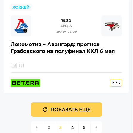
ХОККЕЙ
19:30
СРЕДА
06.05.2026
Локомотив – Авангард: прогноз
Грабовского на полуфинал КХЛ 6 мая
П1
2.36
ПОКАЗАТЬ ЕЩЕ
2
3
4
5