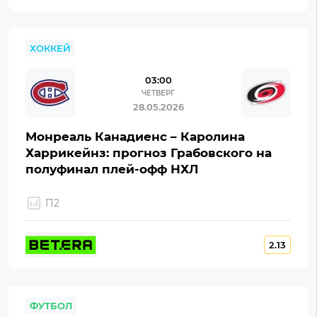
ХОККЕЙ
03:00
ЧЕТВЕРГ
28.05.2026
Монреаль Канадиенс – Каролина
Харрикейнз: прогноз Грабовского на
полуфинал плей-офф НХЛ
П2
2.13
ФУТБОЛ