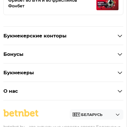
Фрибет 80 BYN и 80 фриспинов
Фонбет
Букмекерские конторы
Букмекеры Беларуси
Бонусы
Букмекеры на Андроид
Кешбэк
Букмекеры с бонусом
Букмекеры
Бонус на депозит
Букмекеры с приложениями
Betera
Промокоды
БК для ставок на киберспорт
О нас
Фонбет
Фрибеты
БК для ставок на футбол
Контакты
Винлайн
Промокоды Фонбет
Марафонбет
Бонусы Бетера