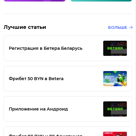
Лучшие статьи
БОЛЬШЕ
Регистрация в Бетера Беларусь
Фрибет 50 BYN в Betera
Приложение на Андроид