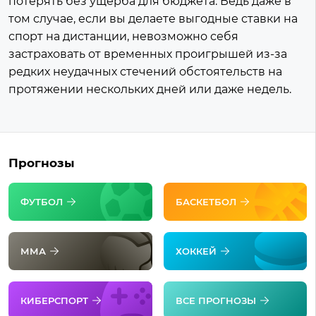
потерять без ущерба для бюджета. Ведь даже в
том случае, если вы делаете выгодные ставки на
спорт на дистанции, невозможно себя
застраховать от временных проигрышей из-за
редких неудачных стечений обстоятельств на
протяжении нескольких дней или даже недель.
Прогнозы
ФУТБОЛ
БАСКЕТБОЛ
ММА
ХОККЕЙ
КИБЕРСПОРТ
ВСЕ ПРОГНОЗЫ