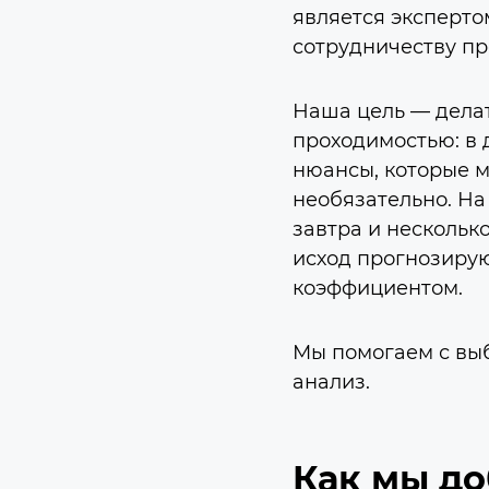
является эксперт
сотрудничеству пр
Наша цель — делат
проходимостью: в 
нюансы, которые мо
необязательно. На
завтра и несколько
исход прогнозирую
коэффициентом.
Мы помогаем с выб
анализ.
Как мы до