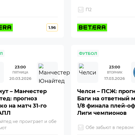
П2
1.96
Л
ФУТБОЛ
23:00
23:00
ПЯТНИЦА
ВТОРНИК
20.03.2026
17.03.2026
ут – Манчестер
Челси – ПСЖ: прог
ед: прогноз
Баги на ответный 
ко на матч 31-го
1/8 финала плей-о
АПЛ
Лиги чемпионов
йтед не проиграет и обе
Обе забьют в первом
ьют