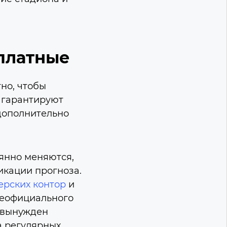
сплатные
но, чтобы
 гарантируют
дополнительно
оянно меняются,
икации прогноза.
ерских контор
и
неофициального
и вынужден
а регулярных