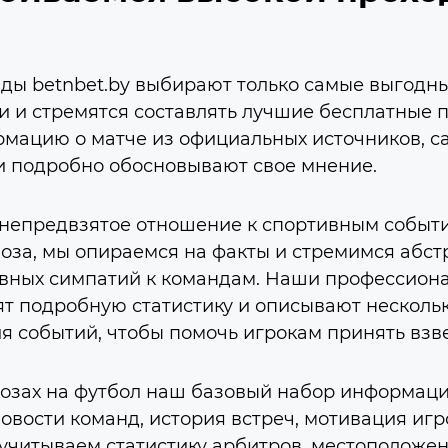
ды betnbet.by выбирают только самые выгодны
 и стремятся составлять лучшие бесплатные п
мацию о матче из официальных источников, са
и подробно обосновывают свое мнение.
 непредвзятое отношение к спортивным событ
оза, мы опираемся на факты и стремимся абст
ивных симпатий к командам. Наши профессион
ят подробную статистику и описывают несколь
я событий, чтобы помочь игрокам принять вз
озах на футбол наш базовый набор информаци
новости команд, история встреч, мотивация игр
учитываем статистику арбитров, местоположен