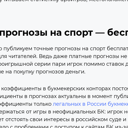
прогнозы на спорт — бе
публикуем точные прогнозы на спорт бесплат
ля читателей. Ведь даже платные прогнозы не
проигрышной серии пари игрок помимо ставок 
е на покупку прогнозов деньги.
о коэффициенты в букмекерских конторах пост
ициенты в прогнозах актуальны в момент публ
эффициенты только
легальных в России букмек
ржаться от игры в неофициальных БК: игрок 
т отстоять свои интересы в российском суде 
ело с проблемами с доступом к сайтам БК из-з