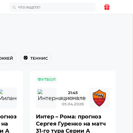
ОККЕЙ
ТЕННИС
ФУТБОЛ
21:45
ВОСКРЕСЕНЬЕ
05.04.2026
рогноз
Интер – Рома: прогноз
 на
Сергея Гуренко на матч
ии А
31-го тура Серии А