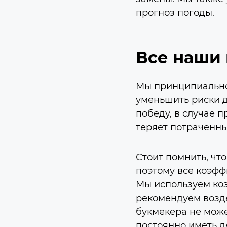
прогноз погоды.
Все наши 
Мы принципиально 
уменьшить риски д
победу, в случае 
теряет потраченны
Стоит помнить, чт
поэтому все коэфф
Мы используем ко
рекомендуем возде
букмекера не може
постоянно иметь д