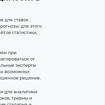
е для ставок
рогнозы: для этого
йтов статистики,
иям при
рагироваться от
альные эксперты
ко возможных
вешенное решение.
и для аналитики:
оков, травмы и
ие стадиона и