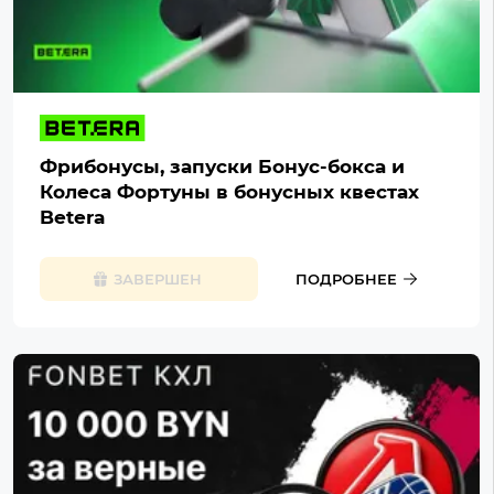
Фрибонусы, запуски Бонус-бокса и
Колеса Фортуны в бонусных квестах
Betera
ЗАВЕРШЕН
ПОДРОБНЕЕ