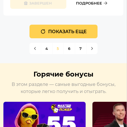
ЗАВЕРШЕН
ПОДРОБНЕЕ
ПОКАЗАТЬ ЕЩЕ
4
5
6
7
Горячие бонусы
В этом разделе — самые выгодные бонусы,
которые легко получить и отыграть.