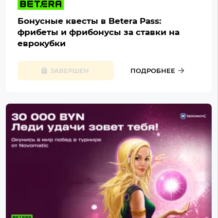
Бонусные квесты в Betera Pass:
фрибеты и фрибонусы за ставки на
еврокубки
ЗАВЕРШЕН
ПОДРОБНЕЕ