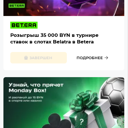
Розыгрыш 35 000 BYN в турнире
ставок в слотах Belatra в Betera
ЗАВЕРШЕН
ПОДРОБНЕЕ