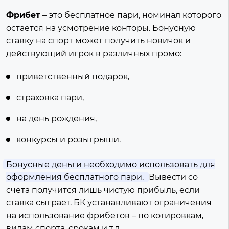
Фрибет
– это бесплатное пари, номинал которого
остается на усмотрение конторы. Бонусную
ставку на спорт может получить новичок и
действующий игрок в различных промо:
приветственный подарок,
страховка пари,
на день рождения,
конкурсы и розыгрыши.
Бонусные деньги необходимо использовать для
оформления бесплатного пари.
Вывести со
счета получится лишь чистую прибыль, если
ставка сыграет. БК устанавливают ограничения
на использование фрибетов – по котировкам,
видам спорта, срокам и т.д.