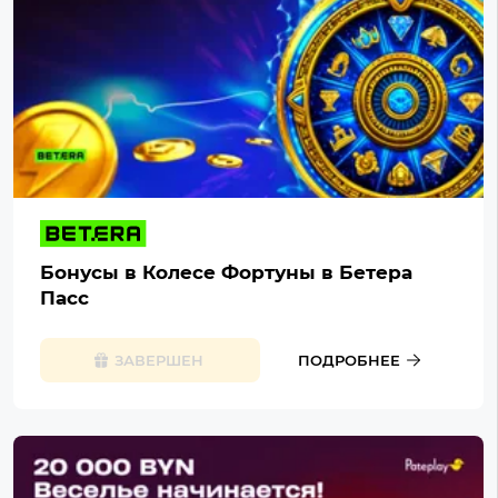
Бонусы в Колесе Фортуны в Бетера
Пасс
ЗАВЕРШЕН
ПОДРОБНЕЕ