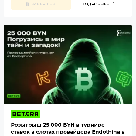
ЗАВЕРШЕН
ПОДРОБНЕЕ
Розыгрыш 25 000 BYN в турнире
ставок в слотах провайдера Endothina в