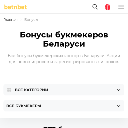
Главная
Бонусы
Бонусы букмекеров
Беларуси
Все бонусы букмекерских контор в Беларуси. Акции
для новых игроков и зарегистрированных игроков.