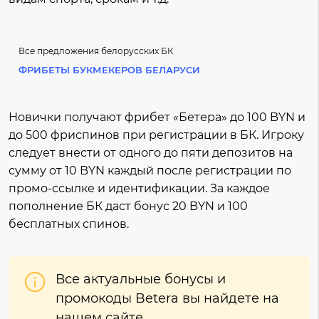
Все предложения белорусских БК
ФРИБЕТЫ БУКМЕКЕРОВ БЕЛАРУСИ
Новички получают фрибет «Бетера» до 100 BYN и
до 500 фриспинов при регистрации в БК. Игроку
следует внести от одного до пяти депозитов на
сумму от 10 BYN каждый после регистрации по
промо-ссылке и идентификации. За каждое
пополнение БК даст бонус 20 BYN и 100
бесплатных спинов.
Все актуальные бонусы и
промокоды Betera вы найдете на
нашем сайте.