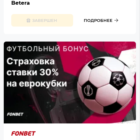
Betera
ЗАВЕРШЕН
ПОДРОБНЕЕ