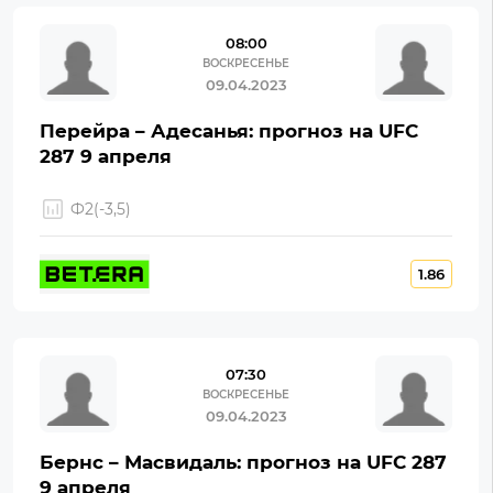
08:00
ВОСКРЕСЕНЬЕ
09.04.2023
Перейра – Адесанья: прогноз на UFC
287 9 апреля
Ф2(-3,5)
1.86
07:30
ВОСКРЕСЕНЬЕ
09.04.2023
Бернс – Масвидаль: прогноз на UFC 287
9 апреля