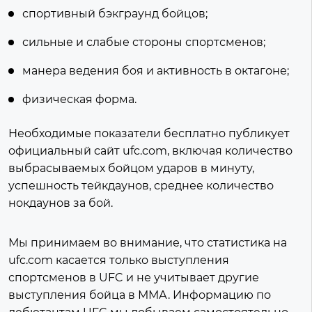
спортивный бэкграунд бойцов;
сильные и слабые стороны спортсменов;
манера ведения боя и активность в октагоне;
физическая форма.
Необходимые показатели бесплатно публикует
официальный сайт ufc.com, включая количество
выбрасываемых бойцом ударов в минуту,
успешность тейкдаунов, среднее количество
нокдаунов за бой.
Мы принимаем во внимание, что статистика на
ufc.com касается только выступления
спортсменов в UFC и не учитывает другие
выступления бойца в ММА. Информацию по