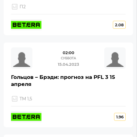
П2
2.08
02:00
СУББОТА
15.04.2023
Гольцов – Брэди: прогноз на PFL 3 15
апреля
ТМ 1,5
1.96