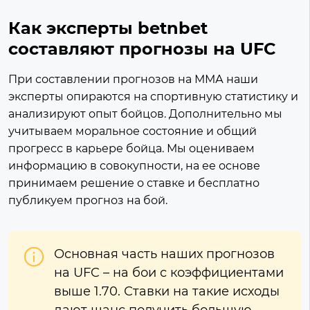
Как эксперты betnbet
составляют прогнозы на UFC
При составлении прогнозов на ММА наши
эксперты опираются на спортивную статистику и
анализируют опыт бойцов. Дополнительно мы
учитываем моральное состояние и общий
прогресс в карьере бойца. Мы оцениваем
информацию в совокупности, на ее основе
принимаем решение о ставке и бесплатно
публикуем прогноз на бой.
Основная часть наших прогнозов
на UFC – на бои с коэффициентами
выше 1.70. Ставки на такие исходы