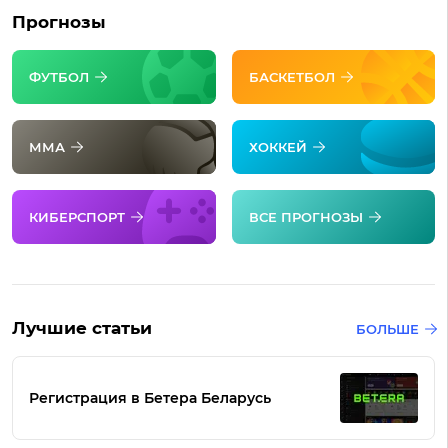
Прогнозы
ФУТБОЛ
БАСКЕТБОЛ
ММА
ХОККЕЙ
КИБЕРСПОРТ
ВСЕ ПРОГНОЗЫ
Лучшие статьи
БОЛЬШЕ
Регистрация в Бетера Беларусь