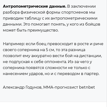
Антропометрические данные.
В заключении
разбора физической формы спортсменов мы
приводим таблицу с их антропометрическими
данными. Это помогает понять, у кого из бойцов
может быть преимущество.
Например: если боец превосходит в росте и риче
своего соперника на 5 см, то эта разница
позволит ему аккуратно вести бой на дистанции,
не подпуская к себе оппонента. Из-за чего у
соперника появятся сложности не только с
нанесением ударов, но и с переводом в партер.
Александр Годунов, ММА-прогнозист betnbet