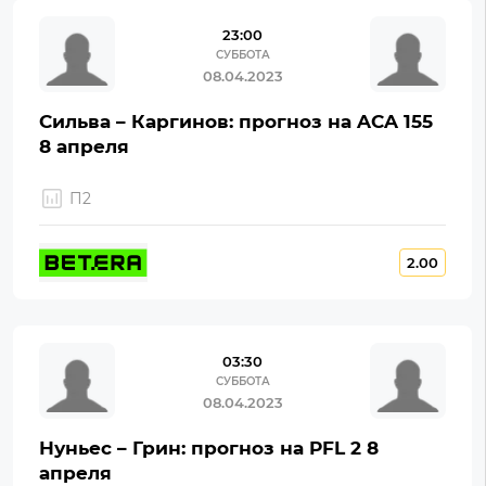
23:00
СУББОТА
08.04.2023
Сильва – Каргинов: прогноз на ACA 155
8 апреля
П2
2.00
03:30
СУББОТА
08.04.2023
Нуньес – Грин: прогноз на PFL 2 8
апреля