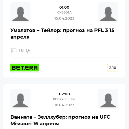
01:00
СУББОТА
15.04.2023
Умалатов – Тейлор: прогноз на PFL 3 15
апреля
ТМ 1,5
2.10
02:00
ВОСКРЕСЕНЬЕ
16.04.2023
Ванната – Зеллхубер: прогноз на UFC
Missouri 16 апреля