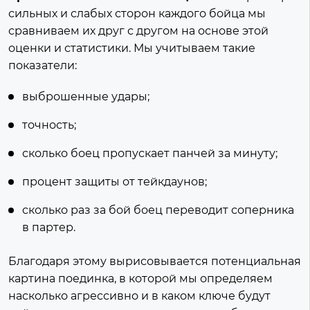
сильных и слабых сторон каждого бойца мы
сравниваем их друг с другом на основе этой
оценки и статистики. Мы учитываем такие
показатели:
выброшенные удары;
точность;
сколько боец пропускает панчей за минуту;
процент защиты от тейкдаунов;
сколько раз за бой боец переводит соперника
в партер.
Благодаря этому вырисовывается потенциальная
картина поединка, в которой мы определяем
насколько агрессивно и в каком ключе будут