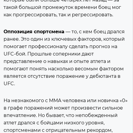
такой большой промежуток времени боец мог
как прогрессировать, так и регрессировать.
Оппозиция спортсмена
— то, с кем боец дрался
ранее. Это один из ключевых факторов, который
помогает профессионалу сделать прогноз на
UFC-бой. Прошлые соперники дают
представление о навыках и опыте атлета и
помогают понять насколько весомым фактором
является отсутствие поражение у дебютанта в
UFC.
На незнакомого с ММА человека или новичка «0»
в графе поражений может произвести сильное
впечатление. Но бывает, что непобежденный
атлет дрался с бойцами низкого уровня,
спортсменами с отрицательным рекордом,