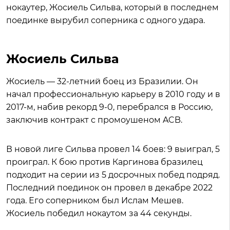
нокаутер, Жосиель Сильва, который в последнем
поединке вырубил соперника с одного удара.
Жосиель Сильва
Жосиель — 32-летний боец из Бразилии. Он
начал профессиональную карьеру в 2010 году и в
2017-м, набив рекорд 9-0, перебрался в Россию,
заключив контракт с промоушеном ACB.
В новой лиге Сильва провел 14 боев: 9 выиграл, 5
проиграл. К бою против Каргинова бразилец
подходит на серии из 5 досрочных побед подряд.
Последний поединок он провел в декабре 2022
года. Его соперником был Ислам Мешев.
Жосиель победил нокаутом за 44 секунды.