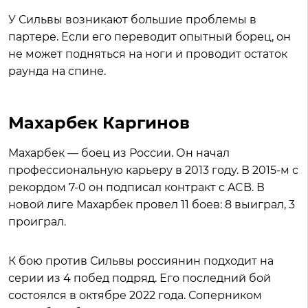
У Сильвы возникают большие проблемы в
партере. Если его переводит опытный борец, он
не может подняться на ноги и проводит остаток
раунда на спине.
Махарбек Каргинов
Махарбек — боец из России. Он начал
профессиональную карьеру в 2013 году. В 2015-м с
рекордом 7-0 он подписал контракт с ACB. В
новой лиге Махарбек провел 11 боев: 8 выиграл, 3
проиграл.
К бою против Сильвы россиянин подходит на
серии из 4 побед подряд. Его последний бой
состоялся в октябре 2022 года. Соперником