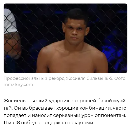
Профессиональный рекорд Жосиеля Сильвы 18-5. Фото:
mmafury.com
Жосиель — яркий ударник с хорошей базой муай-
тай. Он выбрасывает хорошие комбинации, часто
попадает и наносит серьезный урон оппонентам.
11 из 18 побед он одержал нокаутами.