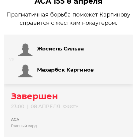
ACA 155 8 апреля
Прагматичная борьба поможет Каргинову
справится с жестким нокаутером.
Жосиель Сильва
Махарбек Каргинов
Завершен
23:00
08 АПРЕЛЯ
|
СУББОТА
ACA
Главный кард