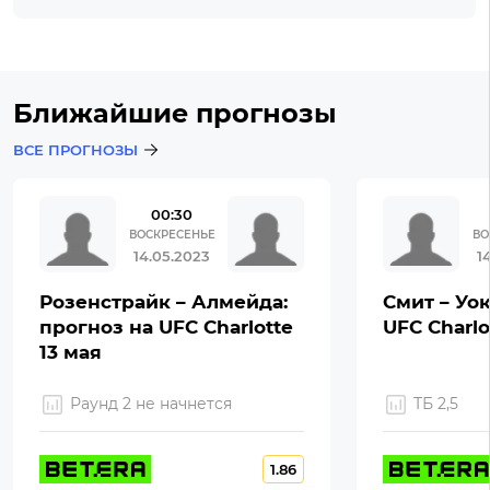
Ближайшие прогнозы
ВСЕ ПРОГНОЗЫ
00:30
ВОСКРЕСЕНЬЕ
ВО
14.05.2023
1
Розенстрайк – Алмейда:
Смит – Уок
прогноз на UFC Charlotte
UFC Charlo
13 мая
Раунд 2 не начнется
ТБ 2,5
1.86