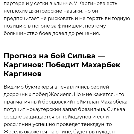
партере и у сетки в клинче. У Каргинова есть
неплохие джитсерские навыки, но он
предпочитает не рисковать и не терять выгодную
позицию в погоне за финишем, поэтому
большинство боев довел до решения.
Прогноз на бой Сильва —
Каргинов: Победит Махарбек
Каргинов
Видимо букмекеры впечатлились серией
досрочных побед Жосиеля. Но мне кажется, что
прагматичный борцовский геймплан Махарбека
потушит нокаутерский запал бразильца. Сильва
средне защищается от тейкдаунов и если
россиянин успешно проведет тейкдаун, то
Жосель окажется на спине, будет вынужден