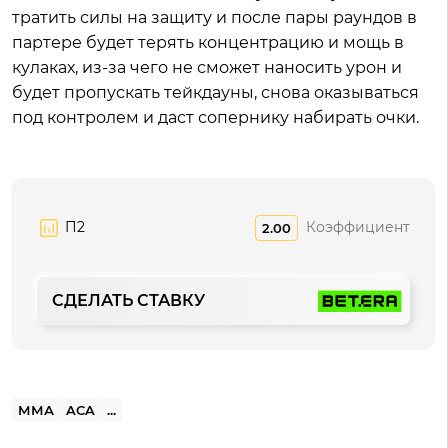
тратить силы на защиту и после пары раундов в
партере будет терять концентрацию и мощь в
кулаках, из-за чего не сможет наносить урон и
будет пропускать тейкдауны, снова оказываться
под контролем и даст сопернику набирать очки.
П2
Коэффициент
2.00
СДЕЛАТЬ СТАВКУ
ММА
ACA
...