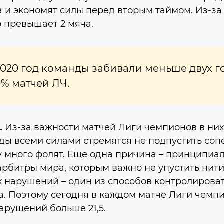
 и экономят силы перед вторым таймом. Из-за 
о превышает 2 мяча.
 2020 год команды забивали меньше двух г
0% матчей ЛЧ.
.
Из-за важности матчей Лиги чемпионов в них
ы всеми силами стремятся не подпустить соп
 много фолят. Еще одна причина – принципиал
рбитры мира, которым важно не упустить нити
 нарушений – один из способов контролироват
а. Поэтому сегодня в каждом матче Лиги чемпи
нарушений больше 21,5.