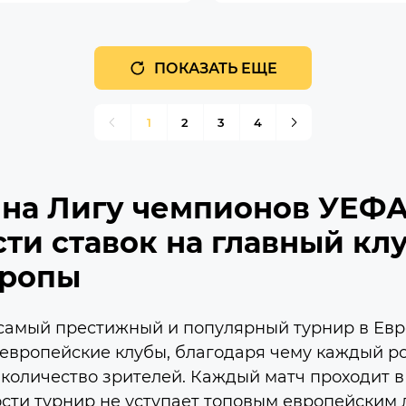
ПОКАЗАТЬ ЕЩЕ
1
2
3
4
на Лигу чемпионов УЕФА
ти ставок на главный кл
вропы
самый престижный и популярный турнир в Евр
 европейские клубы, благодаря чему каждый 
количество зрителей. Каждый матч проходит в
ости турнир не уступает топовым европейским