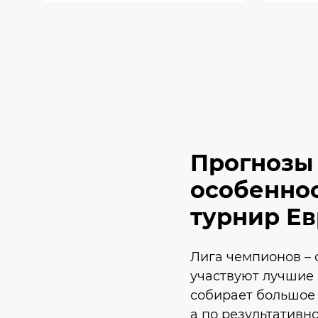
Прогнозы 
особеннос
турнир Е
Лига чемпионов – 
участвуют лучшие
собирает большое 
а по результативн