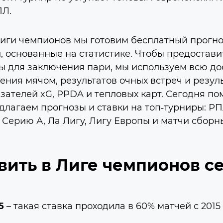
ПЛ.
иги чемпионов мы готовим бесплатный прогноз
, основанные на статистике. Чтобы предостави
ы для заключения пари, мы используем всю д
дения мячом, результатов очных встреч и резул
ателей xG, PPDA и тепловых карт. Сегодня п
лагаем прогнозы и ставки на топ‑турниры: РП
, Серию А, Ла Лигу, Лигу Европы и матчи сборн
авить в Лиге чемпионов с
5
– такая ставка проходила в 60% матчей с 2015 