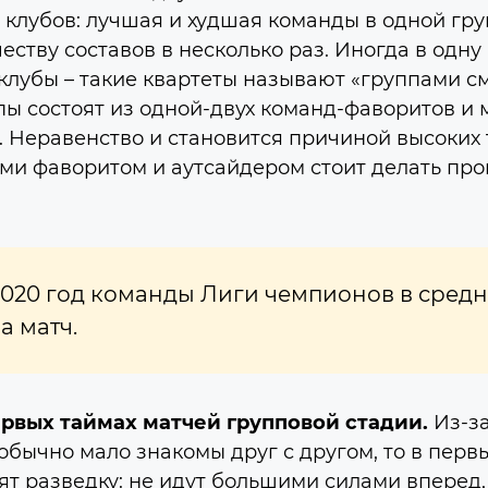
 клубов: лучшая и худшая команды в одной гру
еству составов в несколько раз. Иногда в одн
лубы – такие квартеты называют «группами см
ы состоят из одной-двух команд-фаворитов и
. Неравенство и становится причиной высоких т
ми фаворитом и аутсайдером стоит делать прог
 2020 год команды Лиги чемпионов в сред
за матч.
ервых таймах матчей групповой стадии.
Из-за
обычно мало знакомы друг с другом, то в перв
ят разведку: не идут большими силами вперед