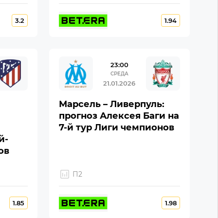
3.2
1.94
23:00
СРЕДА
21.01.2026
Марсель – Ливерпуль:
прогноз Алексея Баги на
7-й тур Лиги чемпионов
й-
ов
П2
1.85
1.98