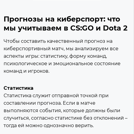
Прогнозы на киберспорт: что
мы учитываем в CS:GO и Dota 2
Чтобы составить качественный прогноз на
киберспортивный матч, мы анализируем все
аспекты игры: статистику, форму команд,
психологическое и эмоциональное состояние
команд и игроков.
Статистика
Статистика служит отправной точкой при
составлении прогноза. Если в матче
выполняются события, которые должны были
случиться, согласно статистике без отклонений –
тогда ей можно однозначно верить.