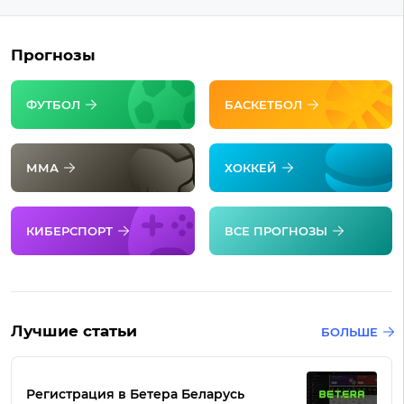
Прогнозы
ФУТБОЛ
БАСКЕТБОЛ
ММА
ХОККЕЙ
КИБЕРСПОРТ
ВСЕ ПРОГНОЗЫ
Лучшие статьи
БОЛЬШЕ
Регистрация в Бетера Беларусь