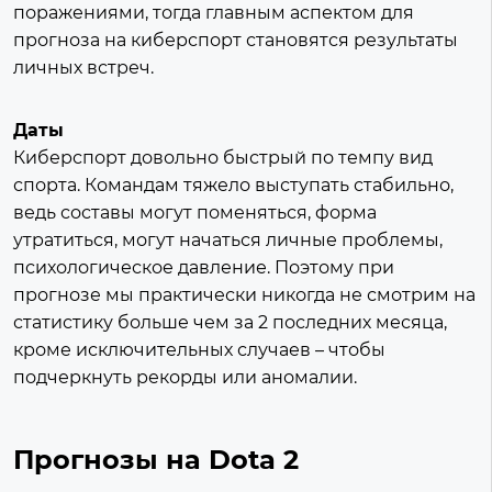
поражениями, тогда главным аспектом для
прогноза на киберспорт становятся результаты
личных встреч.
Даты
Киберспорт довольно быстрый по темпу вид
спорта. Командам тяжело выступать стабильно,
ведь составы могут поменяться, форма
утратиться, могут начаться личные проблемы,
психологическое давление. Поэтому при
прогнозе мы практически никогда не смотрим на
статистику больше чем за 2 последних месяца,
кроме исключительных случаев – чтобы
подчеркнуть рекорды или аномалии.
Прогнозы на Dota 2