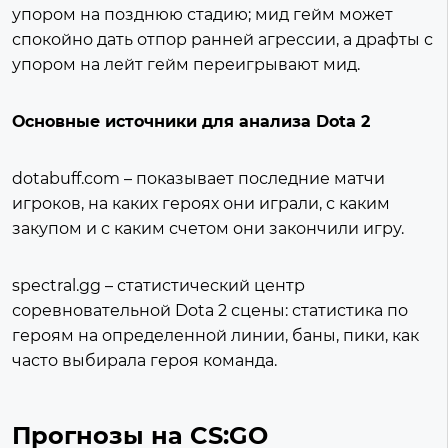
упором на позднюю стадию; мид гейм может
спокойно дать отпор ранней агрессии, а драфты с
упором на лейт гейм переигрывают мид.
Основные источники для анализа Dota 2
dotabuff.com – показывает последние матчи
игроков, на каких героях они играли, с каким
закупом и с каким счетом они закончили игру.
spectral.gg – статистический центр
соревновательной Dota 2 сцены: статистика по
героям на определенной линии, баны, пики, как
часто выбирала героя команда.
Прогнозы на CS:GO