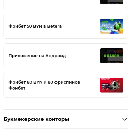
Фрибет 50 BYN в Betera
Приложение на Андроид
Фрибет 80 BYN и 80 фриспинов
Фонбет
Букмекерские конторы
Букмекеры Беларуси