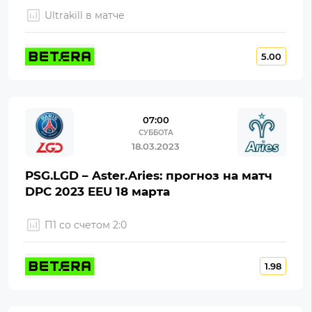
Ultrakill в матче
5.00
07:00
СУББОТА
18.03.2023
PSG.LGD – Aster.Aries: прогноз на матч
DPC 2023 EEU 18 марта
П1 со счетом 2:0
1.98