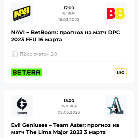
17:00
ЧЕТВЕРГ
16.03.2023
NAVI – BetBoom: прогноз на матч DPC
2023 EEU 16 марта
П2 со счетом 2:0
1.90
18:00
ПЯТНИЦА
03.03.2023
Evil Geniuses – Team Aster: прогноз на
матч The Lima Major 2023 3 марта