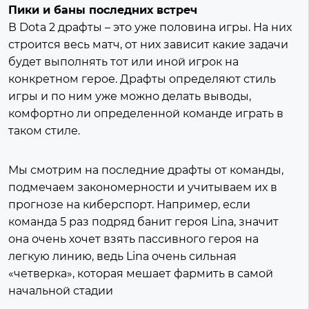
Пики и баны последних встреч
В Dota 2 драфты – это уже половина игры. На них
строится весь матч, от них зависит какие задачи
будет выполнять тот или иной игрок на
конкретном герое. Драфты определяют стиль
игры и по ним уже можно делать выводы,
комфортно ли определенной команде играть в
таком стиле.
Мы смотрим на последние драфты от команды,
подмечаем закономерности и учитываем их в
прогнозе на киберспорт. Например, если
команда 5 раз подряд банит героя Lina, значит
она очень хочет взять пассивного героя на
легкую линию, ведь Lina очень сильная
«четверка», которая мешает фармить в самой
начальной стадии