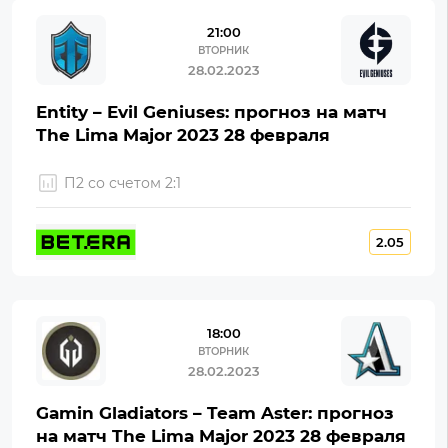
21:00
ВТОРНИК
28.02.2023
Entity – Evil Geniuses: прогноз на матч
The Lima Major 2023 28 февраля
П2 со счетом 2:1
2.05
18:00
ВТОРНИК
28.02.2023
Gamin Gladiators – Team Aster: прогноз
на матч The Lima Major 2023 28 февраля