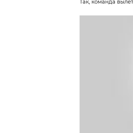
Так, команда выле