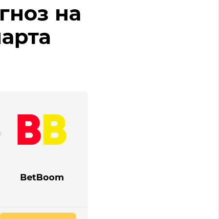
огноз на
марта
BetBoom