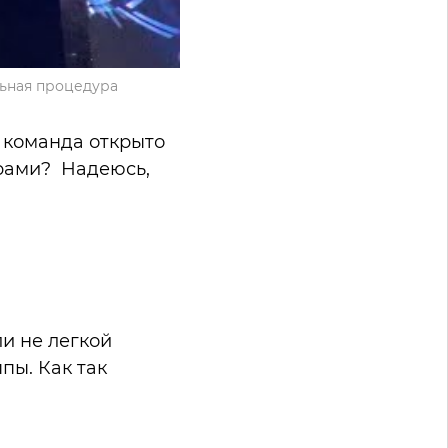
льная процедура
 команда открыто
ерами? Надеюсь,
ли не легкой
пы. Как так