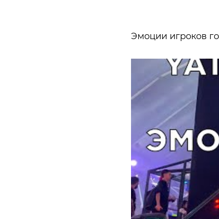
Эмоции игроков го