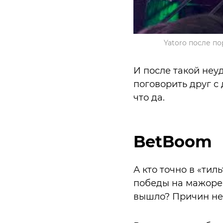
Yatoro после п
И после такой неу
поговорить друг с
что да.
BetBoom
А кто точно в «тил
победы на мажоре. 
вышло? Причин не