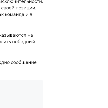
 исключительности.
 своей позиции.
ак команда и в
сказываются на
роить победный
 одно сообщение