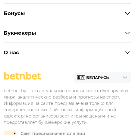
Букмекеры Беларуси
Бонусы
Букмекеры на Андроид
Кешбэк
Букмекеры с бонусом
Букмекеры
Бонус на депозит
Букмекеры с приложениями
Betera
Промокоды
БК для ставок на киберспорт
О нас
Фонбет
Фрибеты
БК для ставок на футбол
Контакты
Винлайн
Промокоды Фонбет
Марафонбет
Бонусы Бетера
betnbet.by – это актуальные новости спорта Беларуси и
Бонусы Винлайн
мира, аналитические разборы и прогнозы на спорт.
Информация на сайте предназначена только для
совершеннолетних. Сайт носит информационный
характер: не организовывает игры на деньги и не
предоставляет букмекерские услуги.
Сайт предназначен для лиц