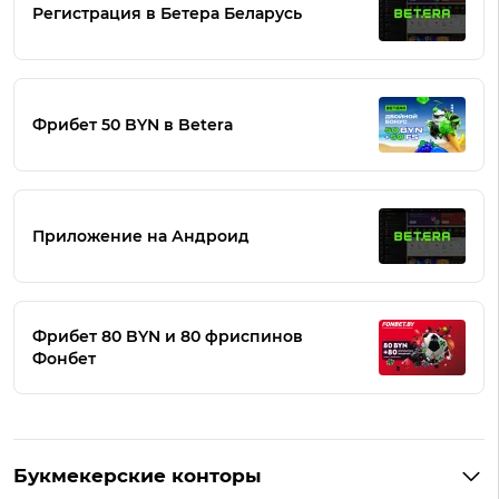
Регистрация в Бетера Беларусь
Фрибет 50 BYN в Betera
Приложение на Андроид
Фрибет 80 BYN и 80 фриспинов
Фонбет
Букмекерские конторы