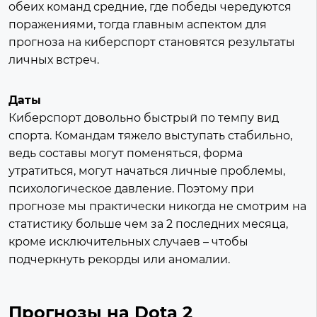
обеих команд средние, где победы чередуются
поражениями, тогда главным аспектом для
прогноза на киберспорт становятся результаты
личных встреч.
Даты
Киберспорт довольно быстрый по темпу вид
спорта. Командам тяжело выступать стабильно,
ведь составы могут поменяться, форма
утратиться, могут начаться личные проблемы,
психологическое давление. Поэтому при
прогнозе мы практически никогда не смотрим на
статистику больше чем за 2 последних месяца,
кроме исключительных случаев – чтобы
подчеркнуть рекорды или аномалии.
Прогнозы на Dota 2