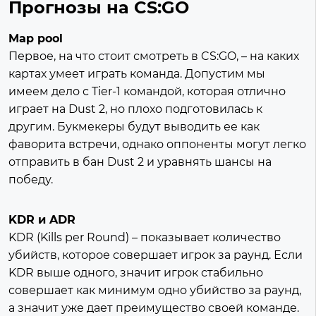
Прогнозы на CS:GO
Map pool
Первое, на что стоит смотреть в CS:GO, – на каких
картах умеет играть команда. Допустим мы
имеем дело с Tier-1 командой, которая отлично
играет на Dust 2, но плохо подготовилась к
другим. Букмекеры будут выводить ее как
фаворита встречи, однако оппоненты могут легко
отправить в бан Dust 2 и уравнять шансы на
победу.
KDR и ADR
KDR (Kills per Round) – показывает количество
убийств, которое совершает игрок за раунд. Если
KDR выше одного, значит игрок стабильно
совершает как минимум одно убийство за раунд,
а значит уже дает преимущество своей команде.