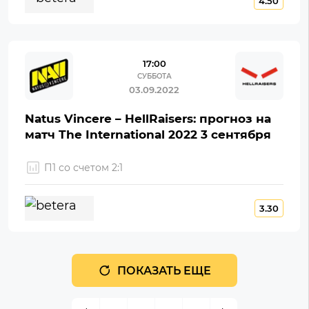
4.50
17:00
СУББОТА
03.09.2022
Natus Vincere – HellRaisers: прогноз на
матч The International 2022 3 сентября
П1 со счетом 2:1
3.30
ПОКАЗАТЬ ЕЩЕ