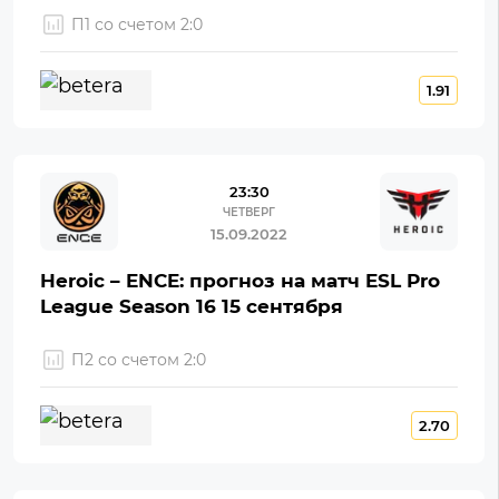
П1 со счетом 2:0
1.91
23:30
ЧЕТВЕРГ
15.09.2022
Heroic – ENCE: прогноз на матч ESL Pro
League Season 16 15 сентября
П2 со счетом 2:0
2.70