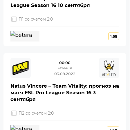
League Season 16 10 сентября
П1 со счетом 2:0
1.68
00:00
СУББОТА
03.09.2022
Natus Vincere – Team Vitality: прогноз на
матч ESL Pro League Season 16 3
сентября
П2 со счетом 2:0