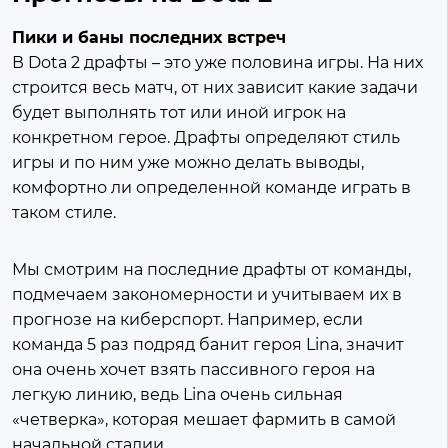
Пики и баны последних встреч
В Dota 2 драфты – это уже половина игры. На них
строится весь матч, от них зависит какие задачи
будет выполнять тот или иной игрок на
конкретном герое. Драфты определяют стиль
игры и по ним уже можно делать выводы,
комфортно ли определенной команде играть в
таком стиле.
Мы смотрим на последние драфты от команды,
подмечаем закономерности и учитываем их в
прогнозе на киберспорт. Например, если
команда 5 раз подряд банит героя Lina, значит
она очень хочет взять пассивного героя на
легкую линию, ведь Lina очень сильная
«четверка», которая мешает фармить в самой
начальной стадии