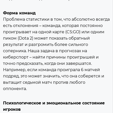
Форма команд
Проблема статистики в том, что абсолютно всегда
есть отклонения – команда, которая постоянно
проигрывает на одной карте (CS:GO) или одним
пиком (Dota 2) может показать обратный
результат и разгромить более сильного
соперника. Наша задача в прогнозах на
киберспорт – найти причины проигрышей и
точно предсказать, когда они завершатся.
Например, если команда проиграла 6 матчей
подряд, это может значить, что она соберется и
вытащит седьмой матч против любого
оппонента.
Психологическое и эмоциональное состояние
игроков