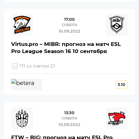
17:00
СУББОТА
10.09.2022
Virtus.pro – MIBR: прогноз на матч ESL
Pro League Season 16 10 сентября
П1 со счетом 2:1
3.10
13:30
СУББОТА
10.09.2022
FTW – BIG: прогноз на матч ESL Pro