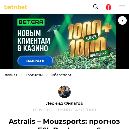
Главная
Прогнозы
Киберспорт
Леонид Филатов
13.09.2022
1 МИНУТА ЧТЕНИЯ
Astralis – Mouzsports: прогноз