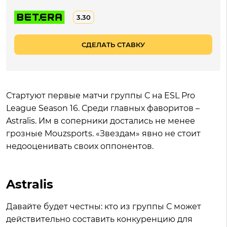
3.30
СДЕЛАТЬ СТАВКУ
Стартуют первые матчи группы С на ESL Pro
League Season 16. Среди главных фаворитов –
Astralis. Им в соперники достались не менее
грозные Mouzsports. «Звездам» явно не стоит
недооценивать своих оппонентов.
Astralis
Давайте будет честны: кто из группы С может
действительно составить конкуренцию для