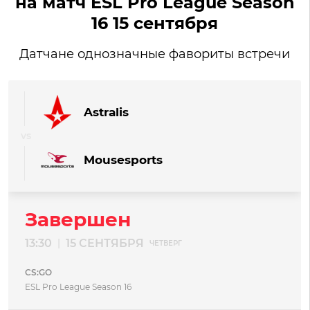
на матч ESL Pro League Season
16 15 сентября
Датчане однозначные фавориты встречи
Astralis
Mousesports
Завершен
13:30
15 СЕНТЯБРЯ
|
ЧЕТВЕРГ
CS:GO
ESL Pro League Season 16