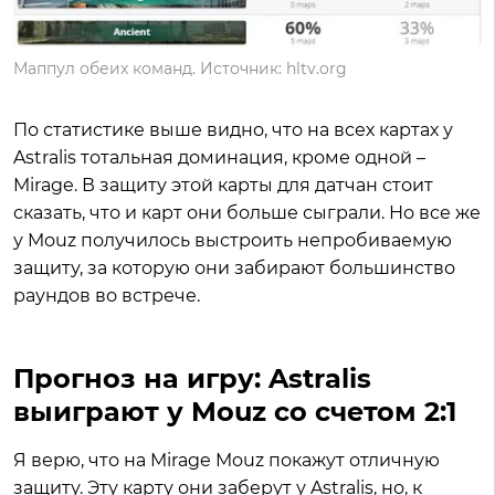
Маппул обеих команд. Источник: hltv.org
По статистике выше видно, что на всех картах у
Astralis тотальная доминация, кроме одной –
Mirage. В защиту этой карты для датчан стоит
сказать, что и карт они больше сыграли. Но все же
у Mouz получилось выстроить непробиваемую
защиту, за которую они забирают большинство
раундов во встрече.
Прогноз на игру: Astralis
выиграют у Mouz со счетом 2:1
Я верю, что на Mirage Mouz покажут отличную
защиту. Эту карту они заберут у Astralis, но, к