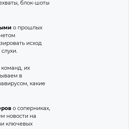
ехваты, блок-шоты
ными
о прошлых
учетом
зировать исход
слухи.
 команд, их
тываем в
навирусом, какие
еров
о соперниках,
ем новости на
ни ключевых