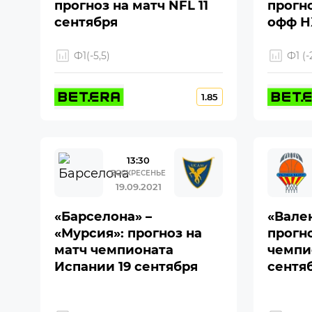
прогноз на матч NFL 11
прогно
сентября
офф Н
Ф1(-5,5)
Ф1 (-
1.85
13:30
ВОСКРЕСЕНЬЕ
19.09.2021
«Барселона» –
«Вален
«Мурсия»: прогноз на
прогно
матч чемпионата
чемпи
Испании 19 сентября
сентя