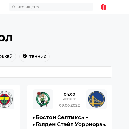
ол
ОККЕЙ
ТЕННИС
04:00
ЧЕТВЕРГ
09.06.2022
«Бостон Селтикс» –
«Голден Стэйт Уорриорз»: