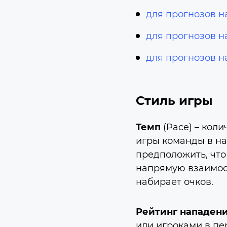
для прогнозов н
для прогнозов н
для прогнозов н
Стиль игры
Темп
(Pace) – коли
игры команды в на
предположить, что
напрямую взаимосв
набирает очков.
Рейтинг нападен
или игроками в пе