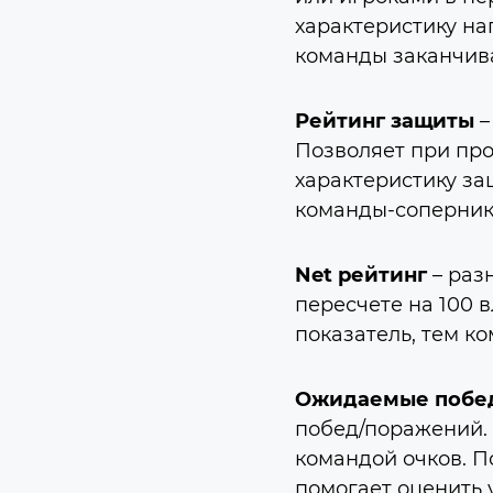
характеристику на
команды заканчива
Рейтинг защиты
–
Позволяет при про
характеристику за
команды-сопернико
Net рейтинг
– раз
пересчете на 100 
показатель, тем к
Ожидаемые побе
побед/поражений.
командой очков. П
помогает оценить у