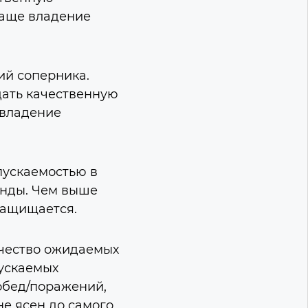
чаще владение
ий соперника.
дать качественную
 владение
пускаемостью в
анды. Чем выше
защищается.
личество ожидаемых
ускаемых
обед/поражений,
не ясен до самого