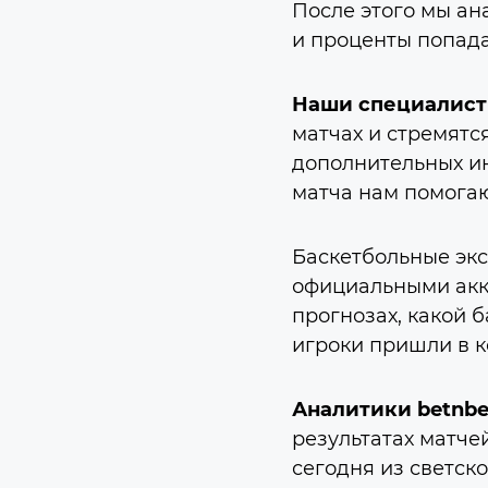
После этого мы ан
и проценты попада
Наши специалист
матчах и стремятс
дополнительных ин
матча нам помогают
Баскетбольные экс
официальными акка
прогнозах, какой 
игроки пришли в к
Аналитики betnbe
результатах матче
сегодня из светск