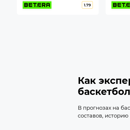
1.79
Как экспе
баскетбо
В прогнозах на ба
составов, историю