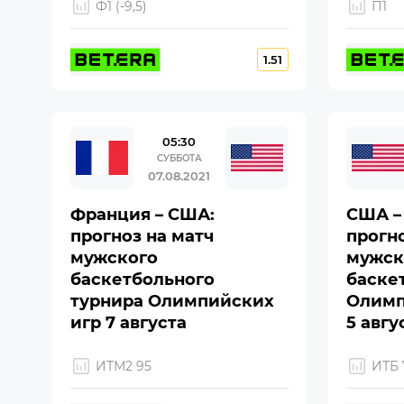
Ф1 (-9,5)
П1
1.51
05:30
СУББОТА
07.08.2021
Франция – США:
США –
прогноз на матч
прогно
мужского
мужск
баскетбольного
баске
турнира Олимпийских
Олимп
игр 7 августа
5 авгу
ИТМ2 95
ИТБ 