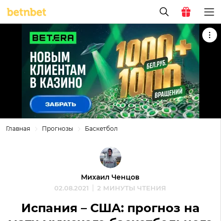
Главная
Прогнозы
Баскетбол
Михаил Ченцов
02.08.2021
2 МИНУТЫ ЧТЕНИЯ
Испания – США: прогноз на