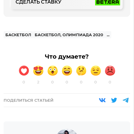
СДЕЛАТЬ СТАВКУ
БАСКЕТБОЛ
БАСКЕТБОЛ, ОЛИМПИАДА 2020
...
Что думаете?
0
2
0
0
0
0
0
ПОДЕЛИТЬСЯ СТАТЬЕЙ