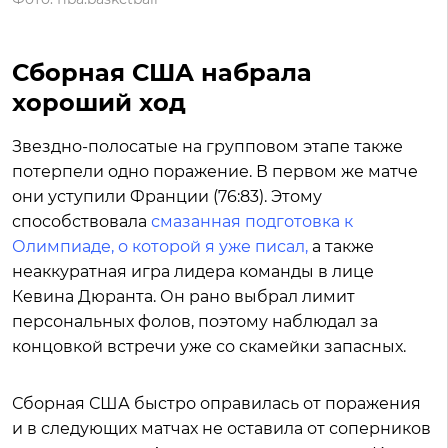
Сборная США набрала
хороший ход
Звездно-полосатые на групповом этапе также
потерпели одно поражение. В первом же матче
они уступили Франции (76:83). Этому
способствовала
смазанная подготовка к
Олимпиаде, о которой я уже писал,
а также
неаккуратная игра лидера команды в лице
Кевина Дюранта. Он рано выбрал лимит
персональных фолов, поэтому наблюдал за
концовкой встречи уже со скамейки запасных.
Сборная США быстро оправилась от поражения
и в следующих матчах не оставила от соперников