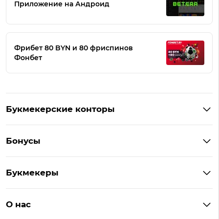
Приложение на Андроид
Фрибет 80 BYN и 80 фриспинов
Фонбет
Букмекерские конторы
Букмекеры Беларуси
Бонусы
Букмекеры на Андроид
Кешбэк
Букмекеры с бонусом
Букмекеры
Бонус на депозит
Букмекеры с приложениями
Betera
Промокоды
БК для ставок на киберспорт
О нас
Фонбет
Фрибеты
БК для ставок на футбол