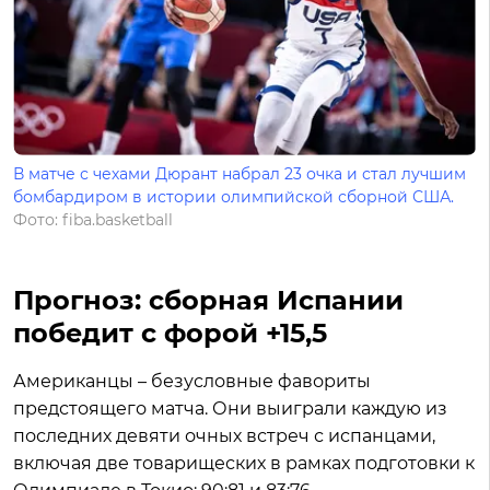
В матче с чехами Дюрант набрал 23 очка и стал лучшим
бомбардиром в истории олимпийской сборной США.
Фото: fiba.basketball
Прогноз: сборная Испании
победит с форой +15,5
Американцы – безусловные фавориты
предстоящего матча. Они выиграли каждую из
последних девяти очных встреч с испанцами,
включая две товарищеских в рамках подготовки к