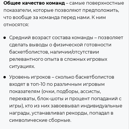
Общее качество команд
– самые поверхностные
показатели, которые позволяют предположить,
что вообще за команда перед нами. К ним
относятся:
Средний возраст состава команды – позволяет
сделать выводы о физической готовности
баскетболистов, наличии/отсутствии
релевантного опыта в сложных игровых
ситуациях.
Уровень игроков – сколько баскетболистов
входят в топ-10 по различным игровым
показателям (очки, подборы, ассисты,
перехваты, блок-шоты и процент попаданий с
игры), кто из них завоевывал индивидуальные
награды, устанавливал рекорды, попадал в
символические сборные.