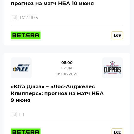
прогноз на матч НБА 10 июня
ТМ2 110,5
1.69
05:00
СРЕДА
09.06.2021
«Юта Джаз» – «Лос-Анджелес
Клипперс»: прогноз на матч НБА
9 июня
П1
1.62