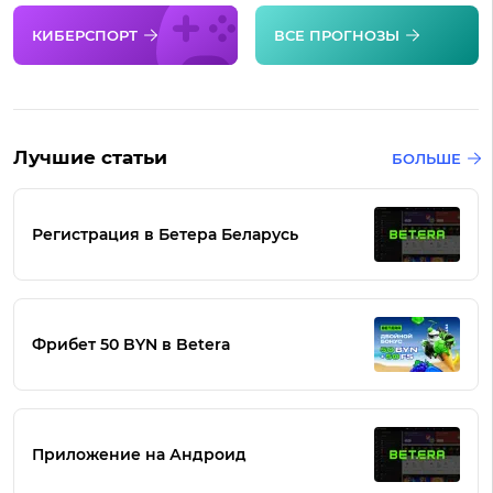
КИБЕРСПОРТ
ВСЕ ПРОГНОЗЫ
Лучшие статьи
БОЛЬШЕ
Регистрация в Бетера Беларусь
Фрибет 50 BYN в Betera
Приложение на Андроид