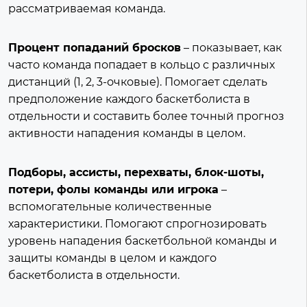
рассматриваемая команда.
Процент попаданий бросков
– показывает, как
часто команда попадает в кольцо с различных
дистанций (1, 2, 3-очковые). Помогает сделать
предположение каждого баскетболиста в
отдельности и составить более точный прогноз
активности нападения команды в целом.
Подборы, ассисты, перехваты, блок-шоты,
потери, фолы команды или игрока
–
вспомогательные количественные
характеристики. Помогают спрогнозировать
уровень нападения баскетбольной команды и
защиты команды в целом и каждого
баскетболиста в отдельности.