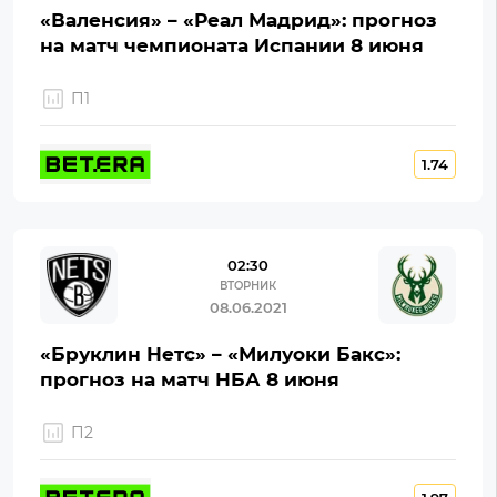
«Валенсия» – «Реал Мадрид»: прогноз
на матч чемпионата Испании 8 июня
П1
1.74
02:30
ВТОРНИК
08.06.2021
«Бруклин Нетс» – «Милуоки Бакс»:
прогноз на матч НБА 8 июня
П2