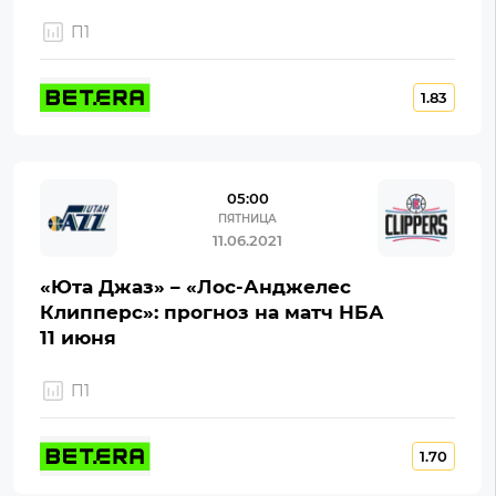
П1
1.83
05:00
ПЯТНИЦА
11.06.2021
«Юта Джаз» – «Лос-Анджелес
Клипперс»: прогноз на матч НБА
11 июня
П1
1.70