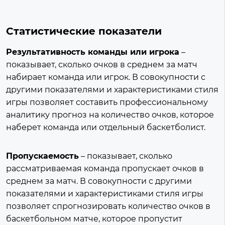
Статистические показатели
Результативность команды или игрока
–
показывает, сколько очков в среднем за матч
набирает команда или игрок. В совокупности с
другими показателями и характеристиками стиля
игры позволяет составить профессиональному
аналитику прогноз на количество очков, которое
наберет команда или отдельный баскетболист.
Пропускаемость
– показывает, сколько
рассматриваемая команда пропускает очков в
среднем за матч. В совокупности с другими
показателями и характеристиками стиля игры
позволяет спрогнозировать количество очков в
баскетбольном матче, которое пропустит