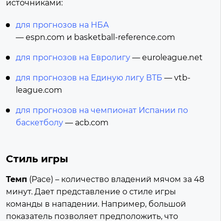
источниками:
для прогнозов на НБА
— espn.com и basketball-reference.com
для прогнозов на Евролигу
— euroleague.net
для прогнозов на Единую лигу ВТБ
—
vtb-
league.com
для прогнозов на чемпионат Испании по
баскетболу
—
acb.com
Стиль игры
Темп
(Pace) – количество владений мячом за 48
минут. Дает представление о стиле игры
команды в нападении. Например, большой
показатель позволяет предположить, что