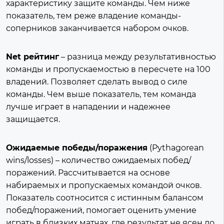
характеристику защите команды. Чем ниже
показатель, тем реже владение команды-
соперников заканчивается набором очков.
Net рейтинг
– разница между результативностью
команды и пропускаемостью в пересчете на 100
владений. Позволяет сделать вывод о силе
команды. Чем выше показатель, тем команда
лучше играет в нападении и надежнее
защищается.
Ожидаемые победы/поражения
(Pythagorean
wins/losses) – количество ожидаемых побед/
поражений. Рассчитывается на основе
набираемых и пропускаемых командой очков.
Показатель соотносится с истинным балансом
побед/поражений, помогает оценить умение
играть в близких матчах, где результат не ясен до