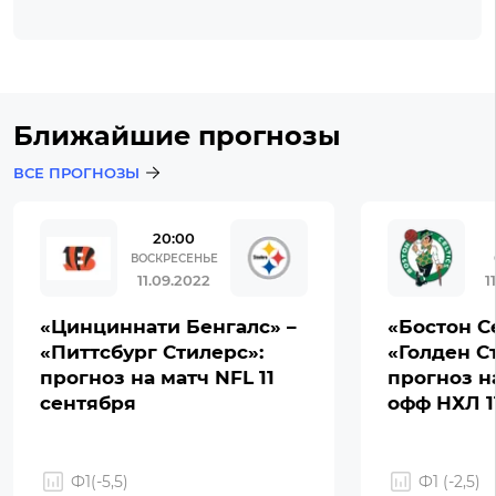
Ближайшие прогнозы
ВСЕ ПРОГНОЗЫ
20:00
ВОСКРЕСЕНЬЕ
11.09.2022
1
«Цинциннати Бенгалс» –
«Бостон С
«Питтсбург Стилерс»:
«Голден С
прогноз на матч NFL 11
прогноз н
сентября
офф НХЛ 1
Ф1(-5,5)
Ф1 (-2,5)