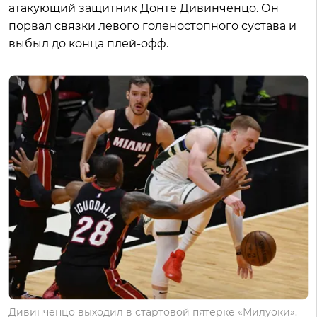
атакующий защитник Донте Дивинченцо. Он
порвал связки левого голеностопного сустава и
выбыл до конца плей-офф.
Дивинченцо выходил в стартовой пятерке «Милуоки».