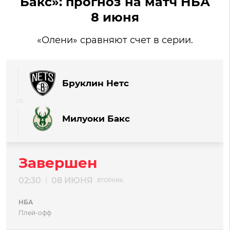
Бакс»: прогноз на матч НБА
8 июня
«Олени» сравняют счет в серии.
Бруклин Нетс
Милуоки Бакс
Завершен
02:30
08 ИЮНЯ
|
ВТОРНИК
НБА
Плей-офф