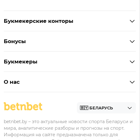
Букмекерские конторы
Букмекеры Беларуси
Бонусы
Букмекеры на Андроид
Кешбэк
Букмекеры с бонусом
Букмекеры
Бонус на депозит
Букмекеры с приложениями
Betera
Промокоды
БК для ставок на киберспорт
О нас
Фонбет
Фрибеты
БК для ставок на футбол
Контакты
Винлайн
Промокоды Фонбет
Марафонбет
Бонусы Бетера
betnbet.by – это актуальные новости спорта Беларуси и
Бонусы Винлайн
мира, аналитические разборы и прогнозы на спорт.
Информация на сайте предназначена только для