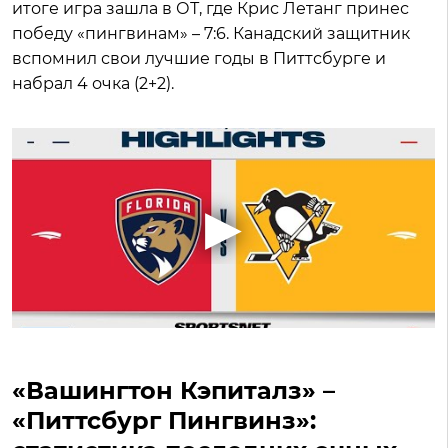
итоге игра зашла в ОТ, где Крис Летанг принес
победу «пингвинам» – 7:6. Канадский защитник
вспомнил свои лучшие годы в Питтсбурге и
набрал 4 очка (2+2).
«Вашингтон Кэпиталз» –
«Питтсбург Пингвинз»: