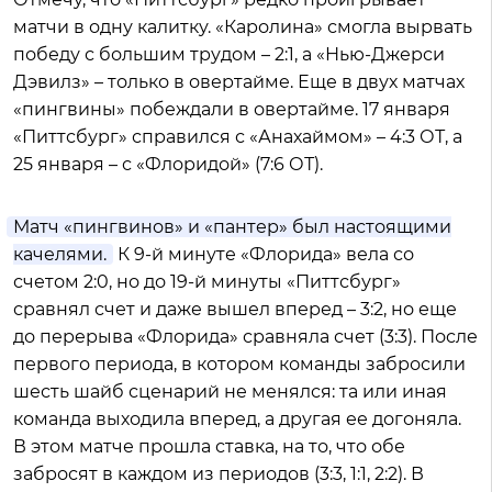
матчи в одну калитку. «Каролина» смогла вырвать
победу с большим трудом – 2:1, а «Нью-Джерси
Дэвилз» – только в овертайме. Еще в двух матчах
«пингвины» побеждали в овертайме. 17 января
«Питтсбург» справился с «Анахаймом» – 4:3 ОТ, а
25 января – с «Флоридой» (7:6 ОТ).
Матч «пингвинов» и «пантер» был настоящими
качелями.
К 9-й минуте «Флорида» вела со
счетом 2:0, но до 19-й минуты «Питтсбург»
сравнял счет и даже вышел вперед – 3:2, но еще
до перерыва «Флорида» сравняла счет (3:3). После
первого периода, в котором команды забросили
шесть шайб сценарий не менялся: та или иная
команда выходила вперед, а другая ее догоняла.
В этом матче прошла ставка, на то, что обе
забросят в каждом из периодов (3:3, 1:1, 2:2). В