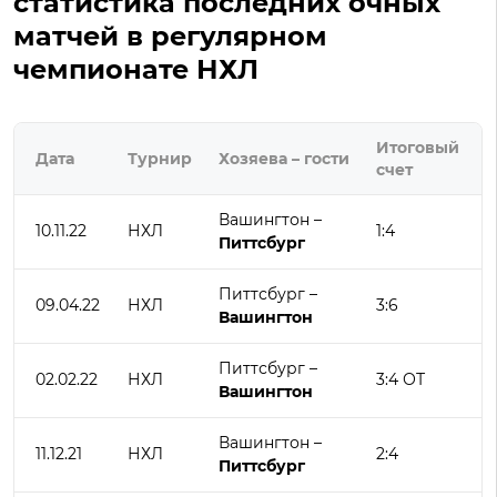
статистика последних очных
матчей в регулярном
чемпионате НХЛ
Итоговый
Дата
Турнир
Хозяева – гости
счет
Вашингтон –
10.11.22
НХЛ
1:4
Питтсбург
Питтсбург –
09.04.22
НХЛ
3:6
Вашингтон
Питтсбург –
02.02.22
НХЛ
3:4 ОТ
Вашингтон
Вашингтон –
11.12.21
НХЛ
2:4
Питтсбург