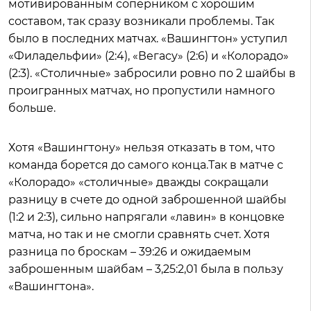
мотивированным соперником с хорошим
составом, так сразу возникали проблемы. Так
было в последних матчах. «Вашингтон» уступил
«Филадельфии» (2:4), «Вегасу» (2:6) и «Колорадо»
(2:3). «Столичные» забросили ровно по 2 шайбы в
проигранных матчах, но пропустили намного
больше.
Хотя «Вашингтону» нельзя отказать в том, что
команда борется до самого конца.Так в матче с
«Колорадо» «столичные» дважды сокращали
разницу в счете до одной заброшенной шайбы
(1:2 и 2:3), сильно напрягали «лавин» в концовке
матча, но так и не смогли сравнять счет. Хотя
разница по броскам – 39:26 и ожидаемым
заброшенным шайбам – 3,25:2,01 была в пользу
«Вашингтона».