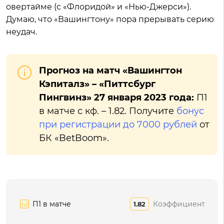
овертайме (с «Флоридой» и «Нью-Джерси»).
Думаю, что «Вашингтону» пора прерывать серию
неудач.
Прогноз на матч «Вашингтон
Кэпиталз» – «Питтсбург
Пингвинз» 27 января 2023 года:
П1
в матче с кф. – 1.82. Получите
бонус
при регистрации до 7000 рублей
от
БК «BetBoom».
П1 в матче
Коэффициент
1.82