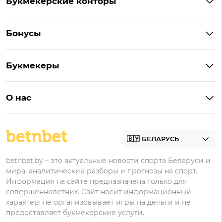
Букмекерские конторы
Букмекеры Беларуси
Бонусы
Букмекеры на Андроид
Кешбэк
Букмекеры с бонусом
Букмекеры
Бонус на депозит
Букмекеры с приложениями
Betera
Промокоды
БК для ставок на киберспорт
О нас
Фонбет
Фрибеты
БК для ставок на футбол
Контакты
Винлайн
Промокоды Фонбет
Марафонбет
Бонусы Бетера
betnbet.by – это актуальные новости спорта Беларуси и
Бонусы Винлайн
мира, аналитические разборы и прогнозы на спорт.
Информация на сайте предназначена только для
совершеннолетних. Сайт носит информационный
характер: не организовывает игры на деньги и не
предоставляет букмекерские услуги.