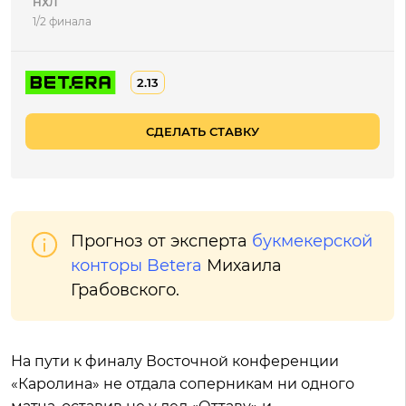
НХЛ
1/2 финала
2.13
СДЕЛАТЬ СТАВКУ
Прогноз от эксперта
букмекерской
конторы Betera
Михаила
Грабовского.
На пути к финалу Восточной конференции
«Каролина» не отдала соперникам ни одного