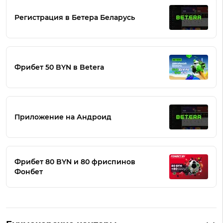
Регистрация в Бетера Беларусь
Фрибет 50 BYN в Betera
Приложение на Андроид
Фрибет 80 BYN и 80 фриспинов
Фонбет