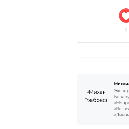
2
Михаи
Экспер
Белару
«Монре
«Вегас
«Динам