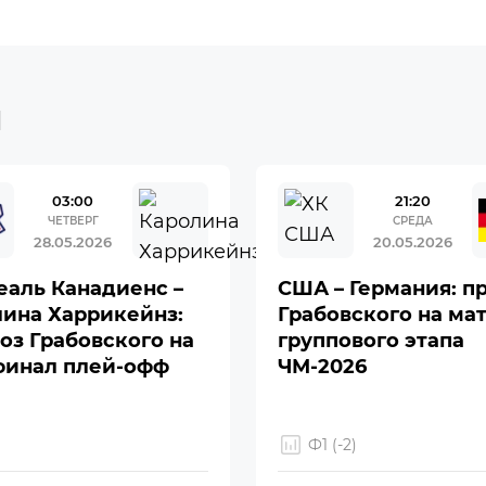
ы
03:00
21:20
ЧЕТВЕРГ
СРЕДА
28.05.2026
20.05.2026
аль Канадиенс –
США – Германия: п
ина Харрикейнз:
Грабовского на ма
оз Грабовского на
группового этапа
финал плей-офф
ЧМ-2026
Ф1 (-2)