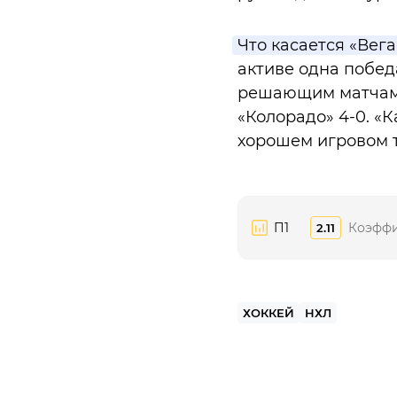
Что касается «Вега
активе одна побед
решающим матчам «
«Колорадо» 4-0. «
хорошем игровом т
П1
Коэфф
2.11
ХОККЕЙ
НХЛ