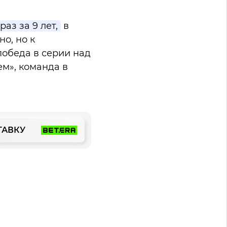
аз за 9 лет,
в
о, но к
победа в серии над
ем», команда в
ТАВКУ