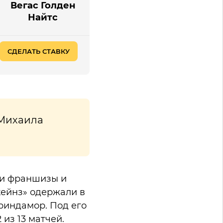
Вегас Голден
Найтс
СДЕЛАТЬ СТАВКУ
Михаила
ии франшизы и
кейнз» одержали в
риндамор. Под его
из 13 матчей.