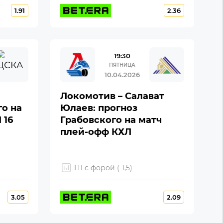
1.91
2.36
19:30
ПЯТНИЦА
10.04.2026
Локомотив – Салават
го на
Юлаев: прогноз
 16
Грабовского на матч
плей-офф КХЛ
П1 с форой (-1,5)
3.05
2.09