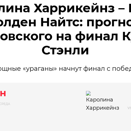
лина Харрикейнз – 
олден Найтс: прогн
овского на финал 
Стэнли
щные «ураганы» начнут финал с побе
н
СРЕДА