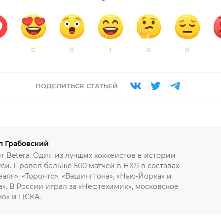
0
0
1
0
0
ПОДЕЛИТЬСЯ СТАТЬЕЙ
л Грабовский
т Betera. Один из лучших хоккеистов в истории
си. Провел больше 500 матчей в НХЛ в составах
аля», «Торонто», «Вашингтона», «Нью-Йорка» и
а». В России играл за «Нефтехимик», московское
о» и ЦСКА.