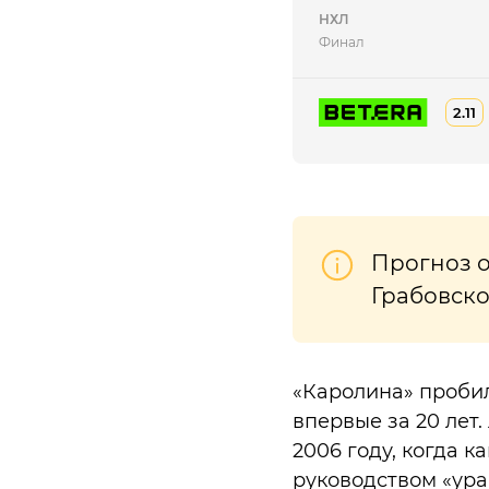
НХЛ
Финал
2.11
Прогноз о
Грабовско
«Каролина» пробил
впервые за 20 лет
2006 году, когда 
руководством «ура