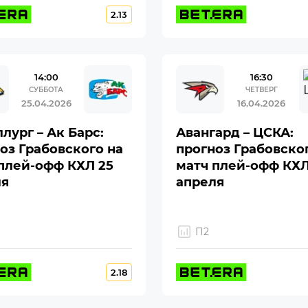
2.13
14:00
16:30
СУББОТА
ЧЕТВЕРГ
25.04.2026
16.04.2026
лург – Ак Барс:
Авангард – ЦСКА:
оз Грабовского на
прогноз Грабовско
плей-офф КХЛ 25
матч плей-офф КХЛ
ля
апреля
П2
2.18