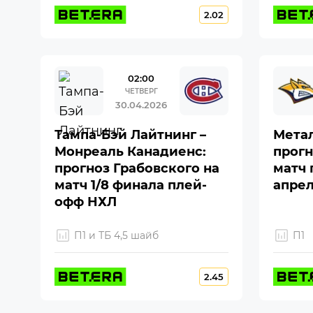
2.02
02:00
ЧЕТВЕРГ
30.04.2026
Тампа-Бэй Лайтнинг –
Метал
Монреаль Канадиенс:
прогн
прогноз Грабовского на
матч 
матч 1/8 финала плей-
апре
офф НХЛ
П1 и ТБ 4,5 шайб
П1
2.45