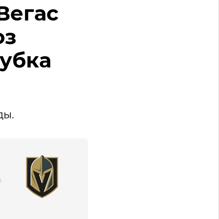
Вегас
оз
Кубка
ды.