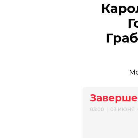
Каро
Г
Граб
Мо
Заверше
03:00
03 ИЮНЯ
|