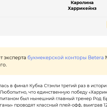
Каролина
Харрикейнз
т эксперта
букмекерской конторы Betera
го.
ась в финал Кубка Стэнли третий раз в истор
. Любопытно, что единственную победу «Харри
капитаном был нынешний главный тренер Род Б
ганы» проводят классный плей-офф, выиграв 12 