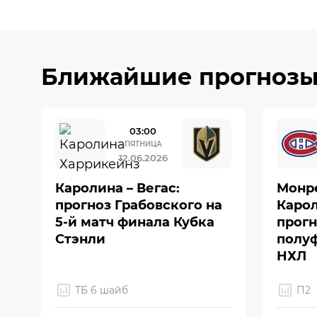
Ближайшие прогноз
03:00
ПЯТНИЦА
12.06.2026
Каролина – Вегас:
Монре
прогноз Грабовского на
Карол
5-й матч финала Кубка
прогн
Стэнли
полу
НХЛ
ТБ 6 шайб
П2