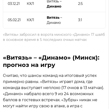
Витязь –
03.12.21
КХЛ
2:5
Динамо
Витязь
–
05.02.21
КХЛ
3:1
Динамо
«Витязь» забросил в ворота минского «Динамо» 17 шайб
в основное время в 5 последних очных матчах
«Витязь» – «Динамо» (Минск):
прогноз на игру
Считаю, что шансы команд на итоговый успех
примерно равны. «Витязь» играет дома, где
команда выступает неплохо (17 очков в 13 матчах).
«Динамо» набрало всего 9 из 24 возможных
баллов в гостевых встречах. «Зубры» никак не
могут найти игру свою в атаке, а игра с