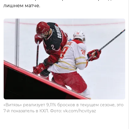
лишнем матче.
«Витязь» реализует 9,11% бросков в текущем сезоне, это
7-й показатель в КХЛ. Фото: vk.com/hcvityaz