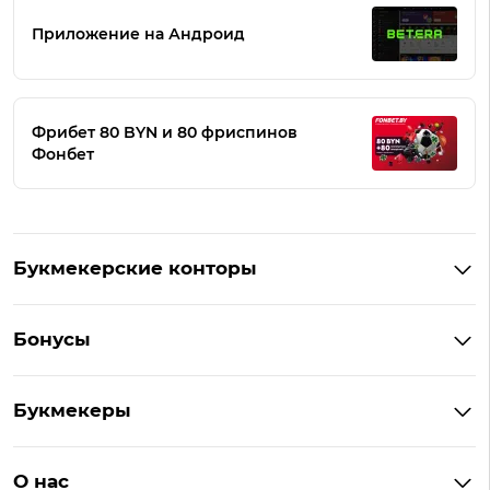
Приложение на Андроид
Фрибет 80 BYN и 80 фриспинов
Фонбет
Букмекерские конторы
Букмекеры Беларуси
Бонусы
Букмекеры на Андроид
Кешбэк
Букмекеры с бонусом
Букмекеры
Бонус на депозит
Букмекеры с приложениями
Betera
Промокоды
БК для ставок на киберспорт
О нас