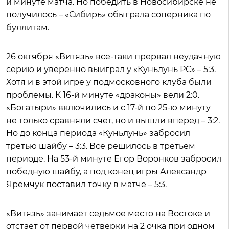
й минуте матча. Но победить в Новосибирске не
получилось – «Сибирь» обыграла соперника по
буллитам.
26 октября «Витязь» все-таки прервал неудачную
серию и уверенно выиграл у «Куньлунь РС» – 5:3.
Хотя и в этой игре у подмосковного клуба были
проблемы. К 16-й минуте «драконы» вели 2:0.
«Богатыри» включились и с 17-й по 25-ю минуту
не только сравняли счет, но и вышли вперед – 3:2.
Но до конца периода «Куньлунь» забросил
третью шайбу – 3:3. Все решилось в третьем
периоде. На 53-й минуте Егор Воронков забросил
победную шайбу, а под конец игры Александр
Яремчук поставил точку в матче – 5:3.
«Витязь» занимает седьмое место на Востоке и
отстает от первой четверки на 2 очка при одном