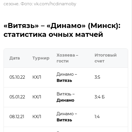
сезоне. Фото: vk.com/hcdinamoby
«Витязь» – «Динамо» (Минск):
статистика очных матчей
Хозяева –
Итоговый
Дата
Турнир
гости
счет
Динамо –
05.10.22
КХЛ
3:5
Витязь
Витязь –
05.01.22
КХЛ
3:4 Б
Динамо
Динамо –
08.12.21
КХЛ
1:4
Витязь