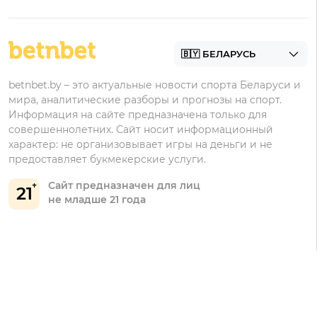
Фонбет
Фрибеты
БК для ставок на футбол
Контакты
Винлайн
Промокоды Фонбет
Марафонбет
Бонусы Бетера
betnbet.by – это актуальные новости спорта Беларуси и
Бонусы Винлайн
мира, аналитические разборы и прогнозы на спорт.
Информация на сайте предназначена только для
совершеннолетних. Сайт носит информационный
характер: не организовывает игры на деньги и не
предоставляет букмекерские услуги.
Сайт предназначен для лиц
21
не младше 21 года