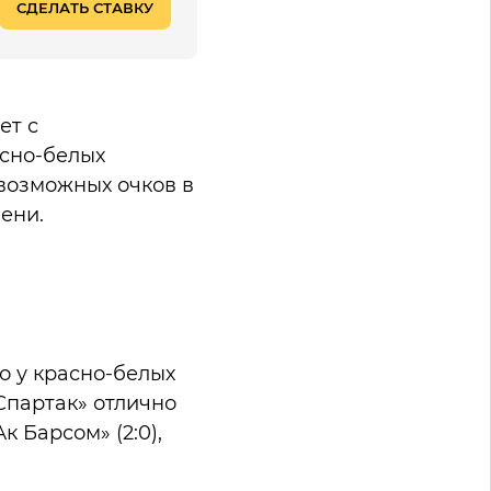
СДЕЛАТЬ СТАВКУ
ет с
асно-белых
 возможных очков в
ени.
то у красно-белых
Спартак» отлично
к Барсом» (2:0),