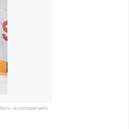
Фото: vk.com/spartakhc