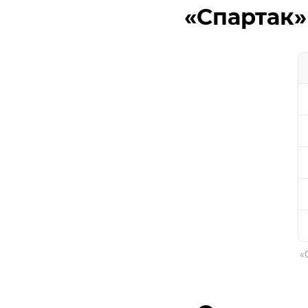
«Спартак»
«