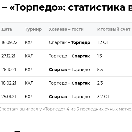
 – «Торпедо»: статистика
Дата
Турнир
Хозяева – гости
Итоговый счет
16.09.22
КХЛ
Спартак –
Торпедо
1:2 ОТ
27.12.21
КХЛ
Торпедо –
Спартак
1:3
26.10.21
КХЛ
Спартак
– Торпедо
5:3
18.02.21
КХЛ
Торпедо –
Спартак
2:3
25.01.21
КХЛ
Спартак
– Торпедо
3:2 ОТ
Спартак» выиграл у «Торпедо» 4 из 5 последних очных матч