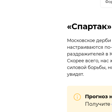
Фор
«Спартак»
Московское дерби 
настраиваются по-
раздражителей в К
Скорее всего, нас
силовой борьбы, н
увид
Прогноз н
Получите