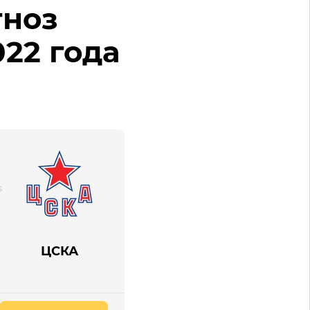
гноз
022 года
ЦСКА