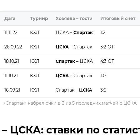
Дата
Турнир
Хозяева – гости
Итоговый сче
т
11.11.22
КХЛ
ЦСКА –
Спартак
1:2
26.09.22
КХЛ
ЦСКА
– Спартак
3:2 ОТ
18.10.21
КХЛ
Спартак
– ЦСКА
4:3 ОТ
11.10.21
КХЛ
ЦСКА
– Спартак
1:0
16.09.21
КХЛ
Спартак –
ЦСКА
3:5
«Спартак» набрал очки в 3 из 5 последних матчей с ЦСКА
 – ЦСКА: ставки по стати