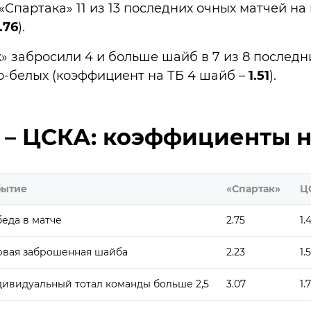
«Спартака» 11 из 13 последних очных матчей на
.76
).
» забросили 4 и больше шайб в 7 из 8 последн
-белых (коэффициент на ТБ 4 шайб –
1.51
).
 – ЦСКА: коэффициенты н
бытие
«Спартак»
Ц
еда в матче
2.75
1.
вая заброшенная шайба
2.23
1.
ивидуальный тотал команды больше 2,5
3.07
1.