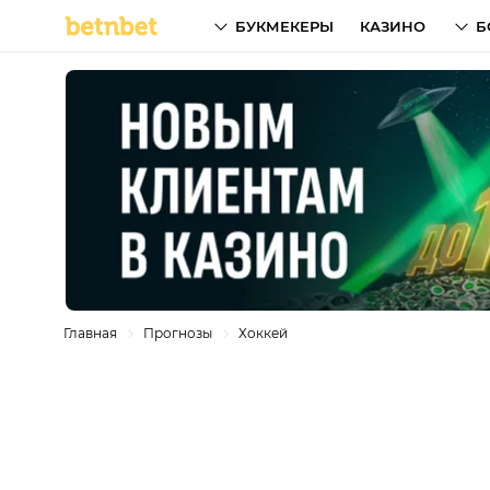
БУКМЕКЕРЫ
КАЗИНО
Б
Главная
Прогнозы
Хоккей