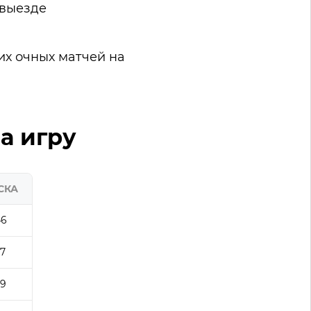
 выезде
их очных матчей на
а игру
СКА
46
57
79