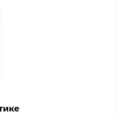
стике