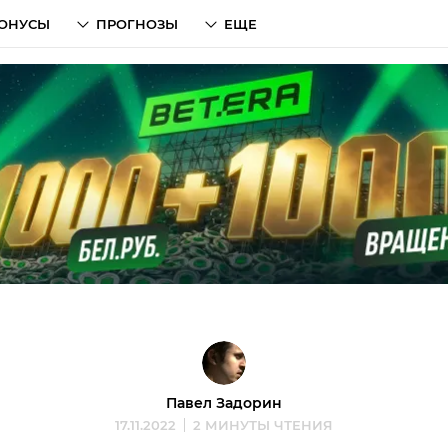
ОНУСЫ
ПРОГНОЗЫ
ЕЩЕ
Павел Задорин
17.11.2022
2 МИНУТЫ ЧТЕНИЯ