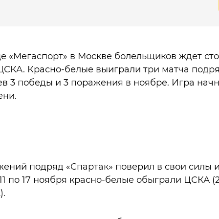
це «Мегаспорт» в Москве болельщиков ждет ст
ЦСКА. Красно-белые выиграли три матча подр
в 3 победы и 3 поражения в ноябре. Игра начне
ени.
ений подряд «Спартак» поверил в свои силы 
1 по 17 ноября красно-белые обыграли ЦСКА (2:1
).