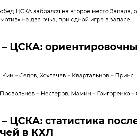
обед ЦСКА забрался на второе место Запада, 
мотив» на два очка, при одной игре в запас
 – ЦСКА: ориентировочны
:
 Кин – Седов, Хохлачев – Квартальнов – Принс.
Провольнев – Нестеров, Мамин – Григоренко – 
 – ЦСКА: статистика посл
чей в КХЛ