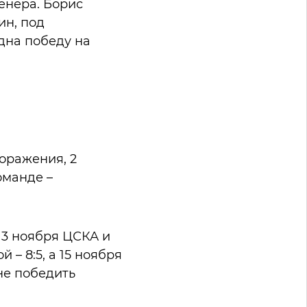
енера. Борис
ин, под
дна победу на
оражения, 2
оманде –
13 ноября ЦСКА и
– 8:5, а 15 ноября
не победить