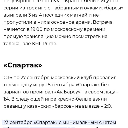
регулярного сезона КХЛ. Красно-белые идут на
серии из трех игр с набранными очками, «барсы»
выиграли 3 из 4 последних матчей и не
пропустили в них в основное время. Встреча
начнется в 19:00 по московскому времени,
прямую трансляцию можно посмотреть на
телеканале KHL Prime.
«Спартак»
С 16 по 27 сентября московский клуб провалил
только одну игру. 18 сентября «Спартак» без
вариантов проиграл «Ак Барсу» на своем льду –
1:4. В следующей игре красно-белые взяли
реванш у казанских «барсов» на выезде – 2:0.
23 сентября «Спартак» с минимальным счетом