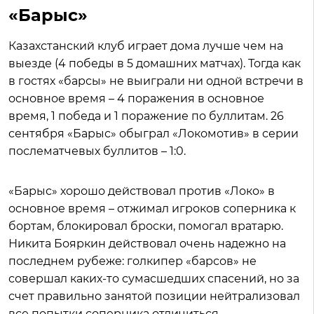
«Барыс»
Казахстанский клуб играет дома лучше чем на
выезде (4 победы в 5 домашних матчах). Тогда как
в гостях «барсы» не выиграли ни одной встречи в
основное время – 4 поражения в основное
время, 1 победа и 1 поражение по буллитам. 26
сентября «Барыс» обыграл «Локомотив» в серии
послематчевых буллитов – 1:0.
«Барыс» хорошо действовал против «Локо» в
основное время – отжимал игроков соперника к
бортам, блокировал броски, помогал вратарю.
Никита Бояркин действовал очень надежно на
последнем рубеже: голкипер «барсов» не
совершал каких-то сумасшедших спасений, но за
счет правильно занятой позиции нейтрализовал
все попытки соперника отличиться.