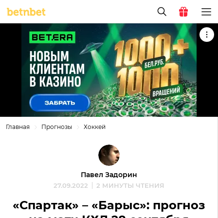
Главная
Прогнозы
Хоккей
Павел Задорин
27.09.2022
2 МИНУТЫ ЧТЕНИЯ
«Спартак» – «Барыс»: прогноз