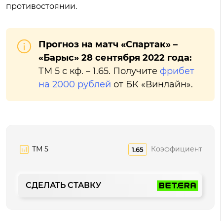
противостоянии.
Прогноз на матч «Спартак» –
«Барыс» 28 сентября 2022 года:
ТМ 5 с кф. – 1.65. Получите
фрибет
на 2000 рублей
от БК «Винлайн».
ТМ 5
Коэффициент
1.65
СДЕЛАТЬ СТАВКУ