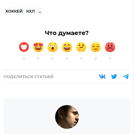
ХОККЕЙ
КХЛ
...
Что думаете?
0
0
0
0
0
0
0
ПОДЕЛИТЬСЯ СТАТЬЕЙ