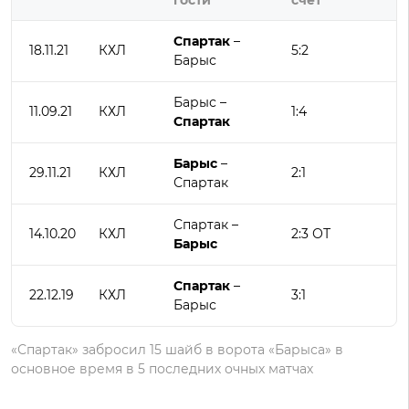
Спартак
–
18.11.21
КХЛ
5:2
Барыс
Барыс –
11.09.21
КХЛ
1:4
Спартак
Барыс
–
29.11.21
КХЛ
2:1
Спартак
Спартак –
14.10.20
КХЛ
2:3 ОТ
Барыс
Спартак
–
22.12.19
КХЛ
3:1
Барыс
«Спартак» забросил 15 шайб в ворота «Барыса» в
основное время в 5 последних очных матчах