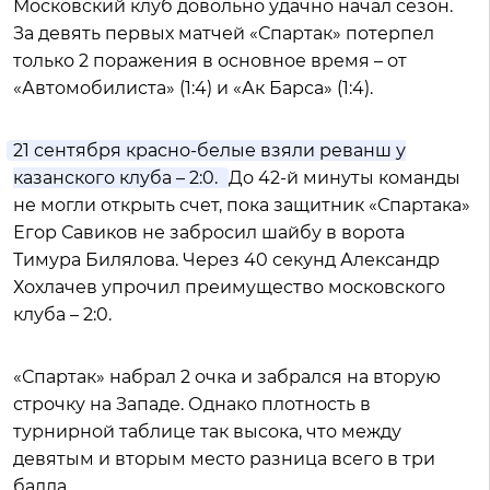
Московский клуб довольно удачно начал сезон.
За девять первых матчей «Спартак» потерпел
только 2 поражения в основное время – от
«Автомобилиста» (1:4) и «Ак Барса» (1:4).
21 сентября красно-белые взяли реванш у
казанского клуба – 2:0.
До 42-й минуты команды
не могли открыть счет, пока защитник «Спартака»
Егор Савиков не забросил шайбу в ворота
Тимура Билялова. Через 40 секунд Александр
Хохлачев упрочил преимущество московского
клуба – 2:0.
«Спартак» набрал 2 очка и забрался на вторую
строчку на Западе. Однако плотность в
турнирной таблице так высока, что между
девятым и вторым место разница всего в три
балла.