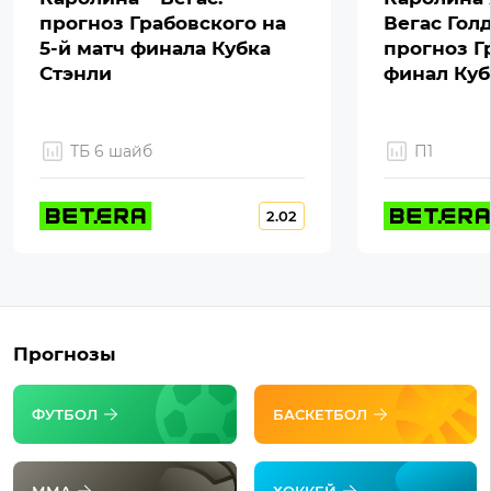
прогноз Грабовского на
Вегас Гол
5-й матч финала Кубка
прогноз Г
Стэнли
финал Куб
ТБ 6 шайб
П1
2.02
Прогнозы
ФУТБОЛ
БАСКЕТБОЛ