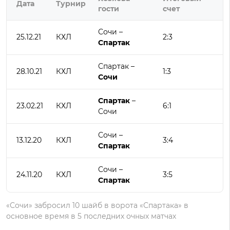
Дата
Турнир
гости
счет
Сочи –
25.12.21
КХЛ
2:3
Спартак
Спартак –
28.10.21
КХЛ
1:3
Сочи
Спартак
–
23.02.21
КХЛ
6:1
Сочи
Сочи –
13.12.20
КХЛ
3:4
Спартак
Сочи –
24.11.20
КХЛ
3:5
Спартак
«Сочи» забросил 10 шайб в ворота «Спартака» в
основное время в 5 последних очных матчах