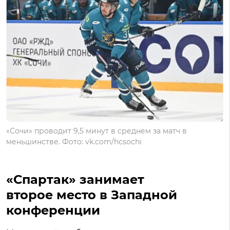
«Сочи» проводит 9,5 минут в среднем за матч в
меньшинстве. Фото: vk.com/hcsochi
«Спартак» занимает
второе место в Западной
конференции