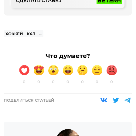
СДЕЛАТЬ СТАВКУ
ХОККЕЙ
КХЛ
...
Что думаете?
0
0
0
0
0
0
0
ПОДЕЛИТЬСЯ СТАТЬЕЙ