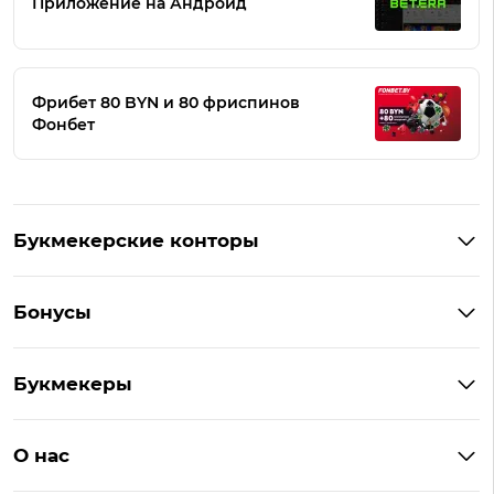
Приложение на Андроид
Фрибет 80 BYN и 80 фриспинов
Фонбет
Букмекерские конторы
Букмекеры Беларуси
Бонусы
Букмекеры на Андроид
Кешбэк
Букмекеры с бонусом
Букмекеры
Бонус на депозит
Букмекеры с приложениями
Betera
Промокоды
БК для ставок на киберспорт
О нас
Фонбет
Фрибеты
БК для ставок на футбол