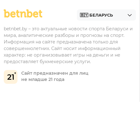
Контакты
Винлайн
Промокоды Фонбет
Марафонбет
Бонусы Бетера
betnbet.by – это актуальные новости спорта Беларуси и
Бонусы Винлайн
мира, аналитические разборы и прогнозы на спорт.
Информация на сайте предназначена только для
совершеннолетних. Сайт носит информационный
характер: не организовывает игры на деньги и не
предоставляет букмекерские услуги.
Сайт предназначен для лиц
21
не младше 21 года