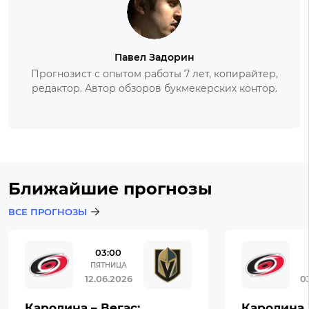
Павел Задорин
Прогнозист с опытом работы 7 лет, копирайтер,
редактор. Автор обзоров букмекерских контор.
Ближайшие прогнозы
ВСЕ ПРОГНОЗЫ
03:00
ПЯТНИЦА
12.06.2026
0
Каролина – Вегас:
Каролина 