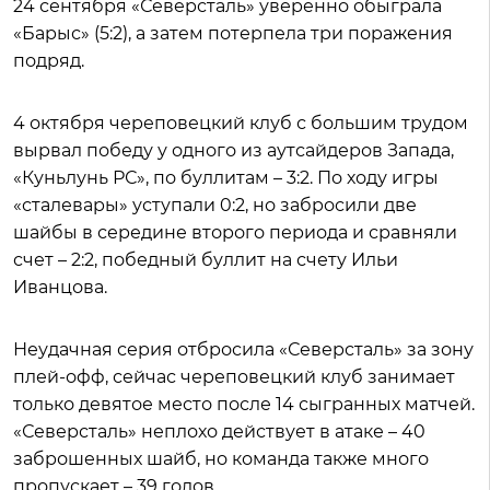
24 сентября «Северсталь» уверенно обыграла
«Барыс» (5:2), а затем потерпела три поражения
подряд.
4 октября череповецкий клуб с большим трудом
вырвал победу у одного из аутсайдеров Запада,
«Куньлунь РС», по буллитам – 3:2. По ходу игры
«сталевары» уступали 0:2, но забросили две
шайбы в середине второго периода и сравняли
счет – 2:2, победный буллит на счету Ильи
Иванцова.
Неудачная серия отбросила «Северсталь» за зону
плей-офф, сейчас череповецкий клуб занимает
только девятое место после 14 сыгранных матчей.
«Северсталь» неплохо действует в атаке – 40
заброшенных шайб, но команда также много
пропускает – 39 голов.