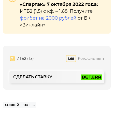
«Спартак» 7 октября 2022 года:
ИТБ2 (1,5) с кф. – 1.68. Получите
фрибет на 2000 рублей
от БК
«Винлайн».
ИТБ2 (1,5)
Коэффициент
1.68
СДЕЛАТЬ СТАВКУ
ХОККЕЙ
КХЛ
...