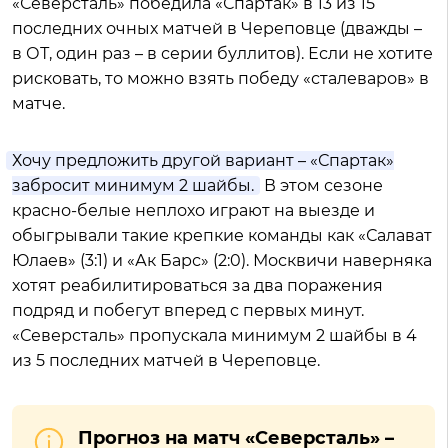
«Северсталь» победила «Спартак» в 13 из 15
последних очных матчей в Череповце (дважды –
в ОТ, один раз – в серии буллитов). Если не хотите
рисковать, то можно взять победу «сталеваров» в
матче.
Хочу предложить другой вариант – «Спартак»
забросит минимум 2 шайбы.
В этом сезоне
красно-белые неплохо играют на выезде и
обыгрывали такие крепкие команды как «Салават
Юлаев» (3:1) и «Ак Барс» (2:0). Москвичи наверняка
хотят реабилитироваться за два поражения
подряд и побегут вперед c первых минут.
«Северсталь» пропускала минимум 2 шайбы в 4
из 5 последних матчей в Череповце.
Прогноз на матч «Северсталь» –