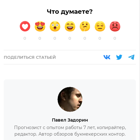
Что думаете?
0
0
0
0
0
0
0
ПОДЕЛИТЬСЯ СТАТЬЕЙ
Павел Задорин
Прогнозист с опытом работы 7 лет, копирайтер,
редактор. Автор обзоров букмекерских контор.