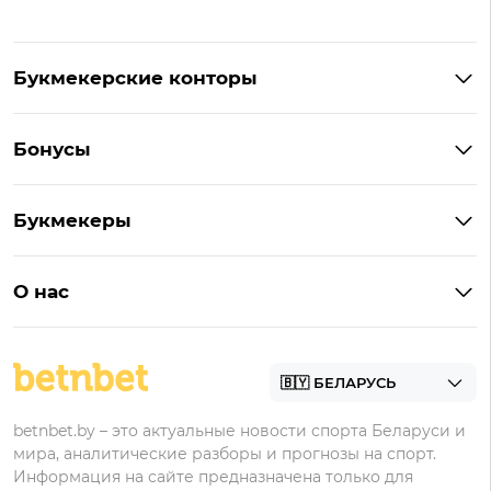
Букмекерские конторы
Букмекеры Беларуси
Бонусы
Букмекеры на Андроид
Кешбэк
Букмекеры с бонусом
Букмекеры
Бонус на депозит
Букмекеры с приложениями
Betera
Промокоды
БК для ставок на киберспорт
О нас
Фонбет
Фрибеты
БК для ставок на футбол
Контакты
Винлайн
Промокоды Фонбет
Марафонбет
Бонусы Бетера
betnbet.by – это актуальные новости спорта Беларуси и
Бонусы Винлайн
мира, аналитические разборы и прогнозы на спорт.
Информация на сайте предназначена только для