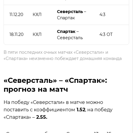
Северсталь
–
11.12.20
КХЛ
4:3
Спартак
Спартак
–
18.11.20
КХЛ
4:3 ОТ
Северсталь
В пяти последних очных матчах «Северстали» и
«Спартака» неизменно побеждает домашняя команда
«Северсталь» – «Спартак»:
прогноз на матч
На победу «Северстали» в матче можно
поставить с коэффициентом
1.52
, на победу
«Спартака» –
2.55.