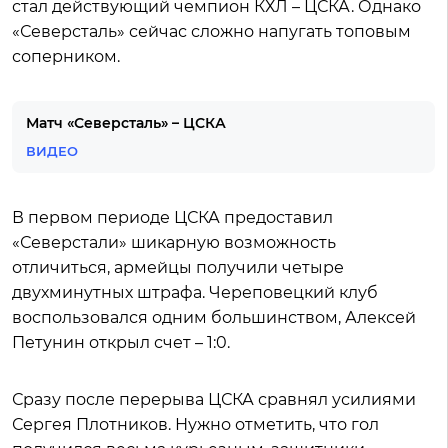
стал действующий чемпион КХЛ – ЦСКА. Однако
«Северсталь» сейчас сложно напугать топовым
соперником.
Матч «Северсталь» – ЦСКА
ВИДЕО
В первом периоде ЦСКА предоставил
«Северстали» шикарную возможность
отличиться, армейцы получили четыре
двухминутных штрафа. Череповецкий клуб
воспользовался одним большинством, Алексей
Петунин открыл счет – 1:0.
Сразу после перерыва ЦСКА сравнял усилиями
Сергея Плотников. Нужно отметить, что гол