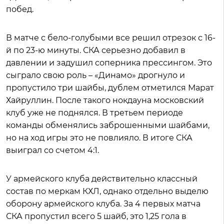
побед.
В матче с бело-голубыми все решил отрезок с 16-
й по 23-ю минуты. СКА серьезно добавил в
давлении и задушил соперника прессингом. Это
сыграло свою роль – «Динамо» дрогнуло и
пропустило три шайбы, дублем отметился Марат
Хайруллин. После такого нокдауна московский
клуб уже не поднялся. В третьем периоде
команды обменялись заброшенными шайбами,
но на ход игры это не повлияло. В итоге СКА
выиграл со счетом 4:1.
У армейского клуба действительно классный
состав по меркам КХЛ, однако отдельно выделю
оборону армейского клуба. За 4 первых матча
СКА пропустил всего 5 шайб, это 1,25 гола в