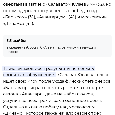
овертайм в матче с «Салаватом Юлаевым» (3:2), но
потом одержал три уверенные победы над
«Барысом» (3:1), «Авангардом» (4:1) и московским
«Динамо» (4:1).
3,5 шайбы
в среднем забросил СКА в матчах регулярки в текущем
сезоне
Такие выдающиеся результаты не должны
вводить в заблуждение.
«Салават Юлаев» только
ищет свою игру после ухода финских легионеров.
«Барыс» проиграл все четыре матча на старте
сезона. «Авангард» даже не набрал очков,
уступив во всех трех играх в основное время.
Отдельно выделю победу над московским
«Динамо», которое также начало сезон с трех