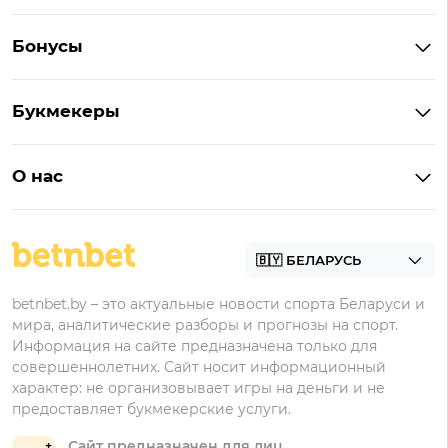
Букмекеры Беларуси
Бонусы
Букмекеры на Андроид
Кешбэк
Букмекеры с бонусом
Букмекеры
Бонус на депозит
Букмекеры с приложениями
Betera
Промокоды
БК для ставок на киберспорт
О нас
Фонбет
Фрибеты
БК для ставок на футбол
Контакты
Винлайн
Промокоды Фонбет
Марафонбет
Бонусы Бетера
betnbet.by – это актуальные новости спорта Беларуси и
Бонусы Винлайн
мира, аналитические разборы и прогнозы на спорт.
Информация на сайте предназначена только для
совершеннолетних. Сайт носит информационный
характер: не организовывает игры на деньги и не
предоставляет букмекерские услуги.
Сайт предназначен для лиц