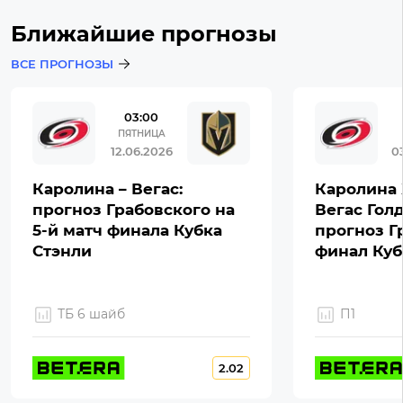
Ближайшие прогнозы
ВСЕ ПРОГНОЗЫ
03:00
ПЯТНИЦА
12.06.2026
0
Каролина – Вегас:
Каролина 
прогноз Грабовского на
Вегас Гол
5-й матч финала Кубка
прогноз Г
Стэнли
финал Куб
ТБ 6 шайб
П1
2.02