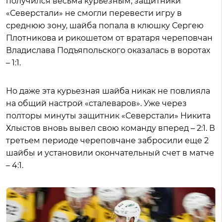
получился весьма курьезным, защитники
«Северстали» не смогли перевести игру в
среднюю зону, шайба попала в клюшку Сергею
Плотникова и рикошетом от вратаря череповчан
Владислава Подъяпольского оказалась в воротах
– 1:1.
Но даже эта курьезная шайба никак не повлияла
на общий настрой «сталеваров». Уже через
полторы минуты защитник «Северстали» Никита
Хлыстов вновь вывел свою команду вперед – 2:1. В
третьем периоде череповчане забросили еще 2
шайбы и установили окончательный счет в матче
– 4:1.