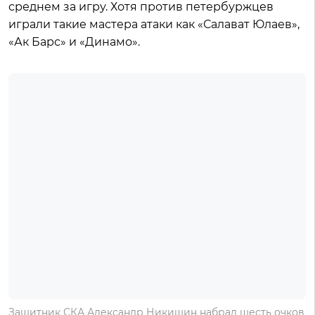
среднем за игру. Хотя против петербуржцев
играли такие мастера атаки как «Салават Юлаев»,
«Ак Барс» и «Динамо».
Защитник СКА Александр Никишин набрал шесть очков