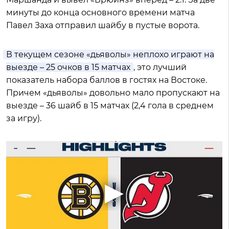
минуты до конца основного времени матча
Павел Заха отправил шайбу в пустые ворота.
В текущем сезоне «дьяволы» неплохо играют на
выезде – 25 очков в 15 матчах
, это лучший
показатель набора баллов в гостях на Востоке.
Причем «дьяволы» довольно мало пропускают на
выезде – 36 шайб в 15 матчах (2,4 гола в среднем
за игру).