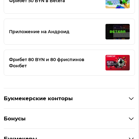
Фрибет 50 BYN в Betera
Приложение на Андроид
Фрибет 80 BYN и 80 фриспинов
Фонбет
Букмекерские конторы
Букмекеры Беларуси
Бонусы
Букмекеры на Андроид
Кешбэк
Букмекеры с бонусом
Букмекеры