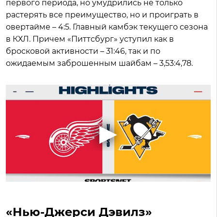
первого периода, но умудрились не только
растерять все преимущество, но и проиграть в
овертайме – 4:5. Главный камбэк текущего сезона
в КХЛ. Причем «Питтсбург» уступил как в
бросковой активности – 31:46, так и по
ожидаемым заброшенным шайбам – 3,53:4,78.
«Нью-Джерси Дэвилз»