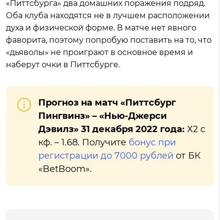
«Питтсбурга» два домашних поражения подряд.
Оба клуба находятся не в лучшем расположении
духа и физической форме. В матче нет явного
фаворита, поэтому попробую поставить на то, что
«дьяволы» не проиграют в основное время и
наберут очки в Питтсбурге.
Прогноз на матч «Питтсбург
Пингвинз» – «Нью-Джерси
Дэвилз» 31 декабря 2022 года:
Х2 с
кф. – 1.68. Получите
бонус при
регистрации до 7000 рублей
от БК
«BetBoom».