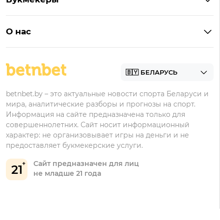
Бонус на депозит
Букмекеры с приложениями
Betera
Промокоды
БК для ставок на киберспорт
О нас
Фонбет
Фрибеты
БК для ставок на футбол
Контакты
Винлайн
Промокоды Фонбет
Марафонбет
Бонусы Бетера
betnbet.by – это актуальные новости спорта Беларуси и
Бонусы Винлайн
мира, аналитические разборы и прогнозы на спорт.
Информация на сайте предназначена только для
совершеннолетних. Сайт носит информационный
характер: не организовывает игры на деньги и не
предоставляет букмекерские услуги.
Сайт предназначен для лиц
21
не младше 21 года