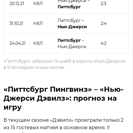
Нью-Джерси –
20.12.21
НХЛ
2:3
Питтсбург
Питтсбург –
31.10.21
НХЛ
2:4
Нью-Джерси
Питтсбург
–
24.04.21
НХЛ
4:2
Нью-Джерси
«Питтсбург» забросил 14 шайб в ворота «Нью-Джерси»
в 5 последних очных матчах
«Питтсбург Пингвинз» – «Нью-
Джерси Дэвилз»: прогноз на
игру
В текущем сезоне «Дэвилз» проиграли только 2
из 15 гостевых матчей в основное время. У