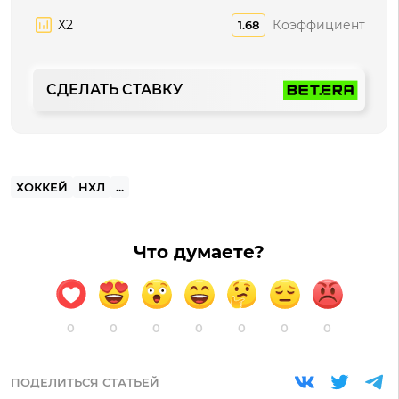
Х2
Коэффициент
1.68
СДЕЛАТЬ СТАВКУ
ХОККЕЙ
НХЛ
...
Что думаете?
0
0
0
0
0
0
0
ПОДЕЛИТЬСЯ СТАТЬЕЙ