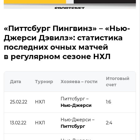
«Питтсбург Пингвинз» – «Нью-
Джерси Дэвилз»: статистика
последних очных матчей
в регулярном сезоне НХЛ
Итоговый
Дата
Турнир
Хозяева – гости
счет
Питтсбург –
25.02.22
НХЛ
1:6
Нью-Джерси
Нью-Джерси –
13.02.22
НХЛ
2:4
Питтсбург