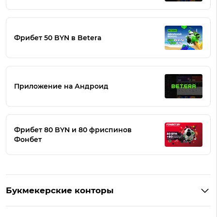
Фрибет 50 BYN в Betera
Приложение на Андроид
Фрибет 80 BYN и 80 фриспинов
Фонбет
Букмекерские конторы
Букмекеры Беларуси