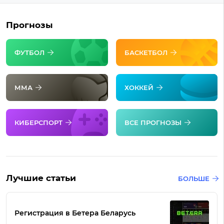
Прогнозы
ФУТБОЛ
БАСКЕТБОЛ
ММА
ХОККЕЙ
КИБЕРСПОРТ
ВСЕ ПРОГНОЗЫ
Лучшие статьи
БОЛЬШЕ
Регистрация в Бетера Беларусь