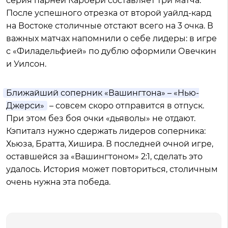
серия парней Карбери составляет три матча.
После успешного отрезка от второй уайлд-кард
на Востоке столичные отстают всего на 3 очка. В
важных матчах напомнили о себе лидеры: в игре
с «Филадельфией» по дублю оформили Овечкин
и Уилсон.
Ближайший соперник «Вашингтона» – «Нью-
Джерси»
– совсем скоро отправится в отпуск.
При этом без боя очки «дьяволы» не отдают.
Кэпиталз нужно сдержать лидеров соперника:
Хьюза, Братта, Хишира. В последней очной игре,
оставшейся за «Вашингтоном» 2:1, сделать это
удалось. История может повториться, столичным
очень нужна эта победа.