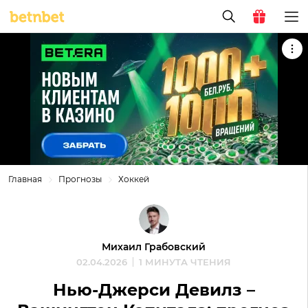
Главная
Прогнозы
Хоккей
Михаил Грабовский
02.04.2026
1 МИНУТА ЧТЕНИЯ
Нью-Джерси Девилз –