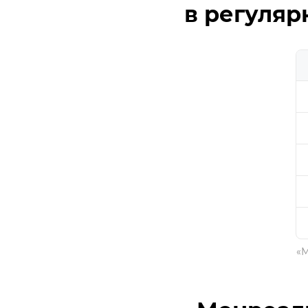
в регуля
«М