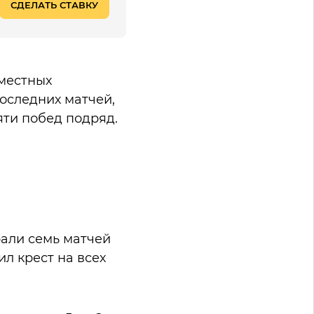
СДЕЛАТЬ СТАВКУ
 местных
последних матчей,
яти побед подряд.
рали семь матчей
ил крест на всех