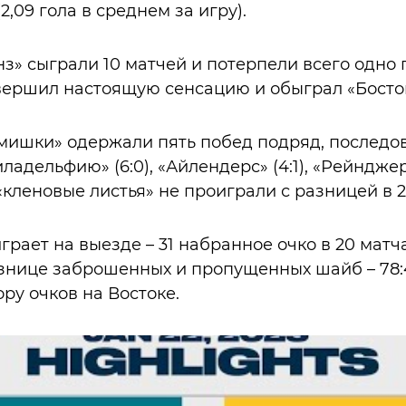
2,09 гола в среднем за игру).
нз» сыграли 10 матчей и потерпели всего одно 
вершил настоящую сенсацию и обыграл «Бостон»
 «мишки» одержали пять побед подряд, последо
иладельфию» (6:0), «Айлендерс» (4:1), «Рейнджерс
о «кленовые листья» не проиграли с разницей в 
грает на выезде – 31 набранное очко в 20 матч
нице заброшенных и пропущенных шайб – 78:4
ору очков на Востоке.