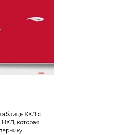
 таблице КХЛ с
 НХЛ, которая
опернику