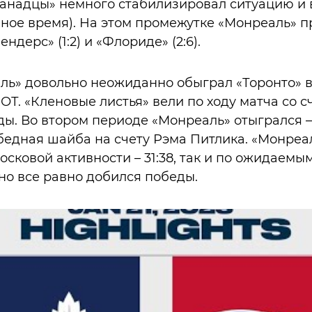
«канадцы» немного стабилизировал ситуацию и 
овное время). На этом промежутке «Монреаль» п
ендерс» (1:2) и «Флориде» (2:6).
ль» довольно неожиданно обыграл «Торонто» 
2 ОТ. «Кленовые листья» вели по ходу матча со с
ы. Во втором периоде «Монреаль» отыгрался – 2
бедная шайба на счету Рэма Питлика. «Монреа
росковой активности – 31:38, так и по ожидае
,91, но все равно добился победы.