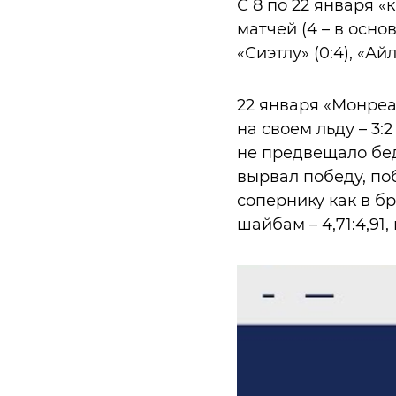
С 8 по 22 января 
матчей (4 – в осн
«Сиэтлу» (0:4), «Айл
22 января «Монреа
на своем льду – 3:
не предвещало бед
вырвал победу, по
сопернику как в б
шайбам – 4,71:4