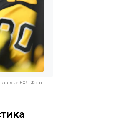
затель в КХЛ. Фото:
стика