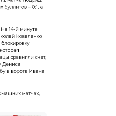
 2 матча подряд.
буллитов – 0:1, а
 На 14-й минуте
иколай Коваленко
и блокировку
 которая
вцы сравняли счет,
у Дениса
бу в ворота Ивана
омашних матчах,