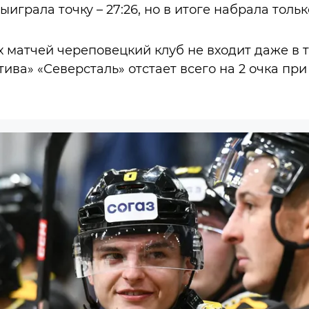
ыиграла точку – 27:26, но в итоге набрала только
х матчей череповецкий клуб не входит даже в т
ива» «Северсталь» отстает всего на 2 очка при