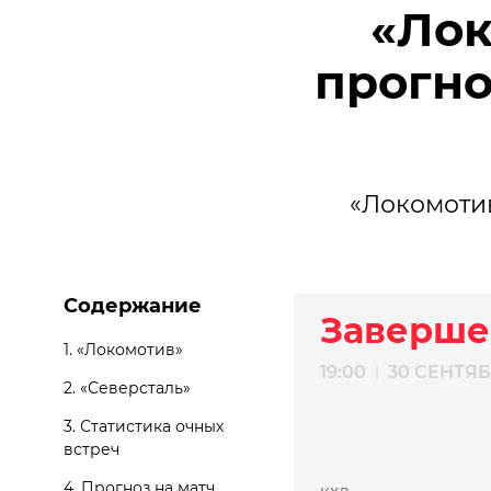
«Лок
прогно
«Локомоти
Содержание
Заверше
1.
«Локомотив»
19:00
30 СЕНТЯ
|
2.
«Северсталь»
3.
Статистика очных
встреч
4.
Прогноз на матч