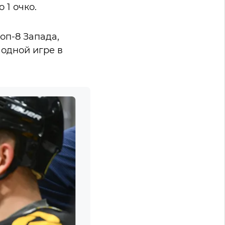
 1 очко.
оп-8 Запада,
 одной игре в