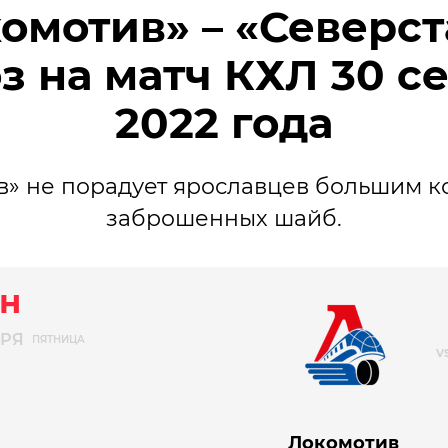
омотив» – «Северст
з на матч КХЛ 30 с
2022 года
в» не порадует ярославцев большим к
заброшенных шайб.
н
БРЯ
ПЯТНИЦА
Локомотив