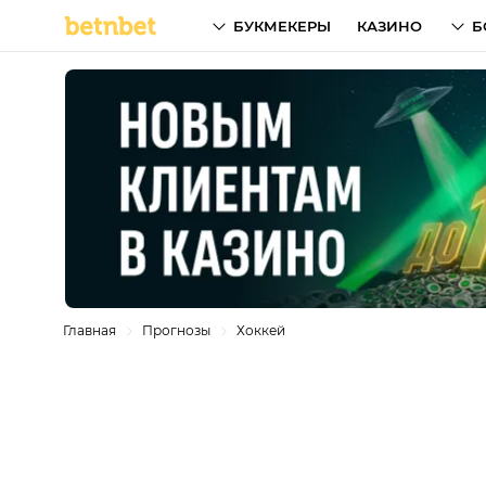
БУКМЕКЕРЫ
КАЗИНО
Б
Главная
Прогнозы
Хоккей