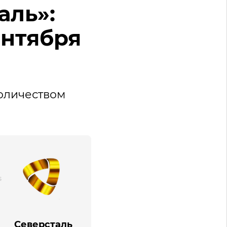
аль»:
ентября
оличеством
Северсталь