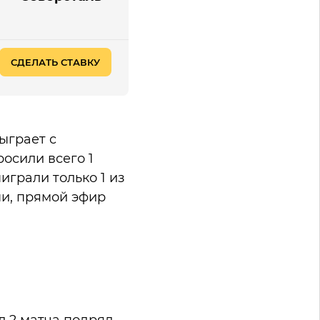
СДЕЛАТЬ СТАВКУ
ыграет с
осили всего 1
играли только 1 из
ни, прямой эфир