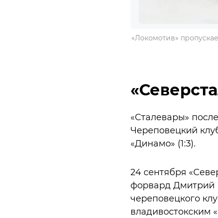
«Локомотив» пропускает
«Северста
«Сталевары» после 
Череповецкий клуб 
«Динамо» (1:3).
24 сентября «Севе
форвард Дмитрий 
череповецкого клу
владивостокским «