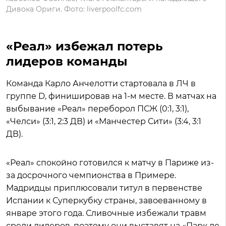
Дивока Ориги. Фото: liverpoolfc.com
«Реал» избежал потерь
лидеров команды
Команда Карло Анчелотти стартовала в ЛЧ в
группе D, финишировав на 1-м месте. В матчах на
выбывание «Реал» переборол ПСЖ (0:1, 3:1),
«Челси» (3:1, 2:3 ДВ) и «Манчестер Сити» (3:4, 3:1
ДВ).
«Реал» спокойно готовился к матчу в Париже из-
за досрочного чемпионства в Примере.
Мадридцы приплюсовали титул в первенстве
Испании к Суперкубку страны, завоеванному в
январе этого года. Сливочные избежали травм
среди лидеров, поэтому они выставят на «Парк де