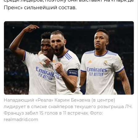
Пренс» сильнейший состав.
Нападающий «Реала» Карим Бензема (в центре)
лидирует в списке снайперов текущего розыгрыша ЛЧ.
Француз забил 15 голов в 11 встречах. Фото:
realmadrid.com