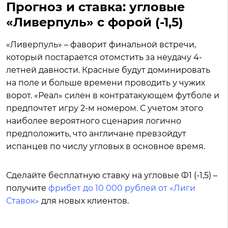
Прогноз и ставка: угловые
«Ливерпуль» с форой (-1,5)
«Ливерпуль» – фаворит финальной встречи,
который постарается отомстить за неудачу 4-
летней давности. Красные будут доминировать
на поле и больше времени проводить у чужих
ворот. «Реал» силен в контратакующем футболе и
предпочтет игру 2-м номером. С учетом этого
наиболее вероятного сценария логично
предположить, что англичане превзойдут
испанцев по числу угловых в основное время.
Сделайте бесплатную ставку на угловые Ф1 (-1,5) –
получите
фрибет до 10 000 рублей от «Лиги
Ставок»
для новых клиентов.