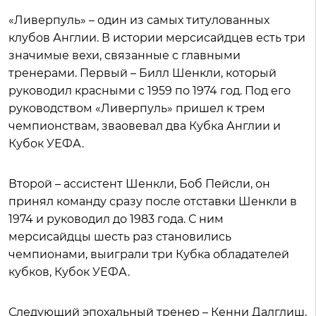
«Ливерпуль» – один из самых титулованных
клубов Англии. В истории мерсисайдцев есть три
значимые вехи, связанные с главными
тренерами. Первый – Билл Шенкли, который
руководил красными с 1959 по 1974 год. Под его
руководством «Ливерпуль» пришел к трем
чемпионствам, зваовевал два Кубка Англии и
Кубок УЕФА.
Второй – ассистент Шенкли, Боб Пейсли, он
принял команду сразу после отставки Шенкли в
1974 и руководил до 1983 года. С ним
мерсисайдцы шесть раз становились
чемпионами, выиграли три Кубка обладателей
кубков, Кубок УЕФА.
Следующий эпохальный тренер – Кенни Далглиш,