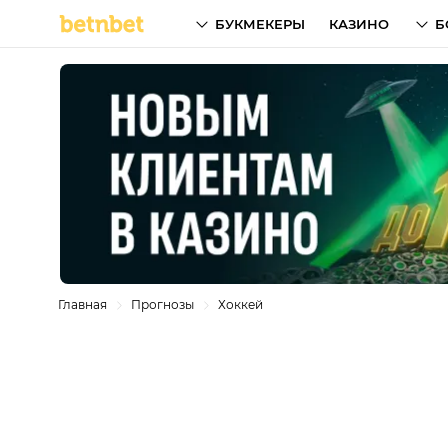
БУКМЕКЕРЫ
КАЗИНО
Б
Главная
Прогнозы
Хоккей