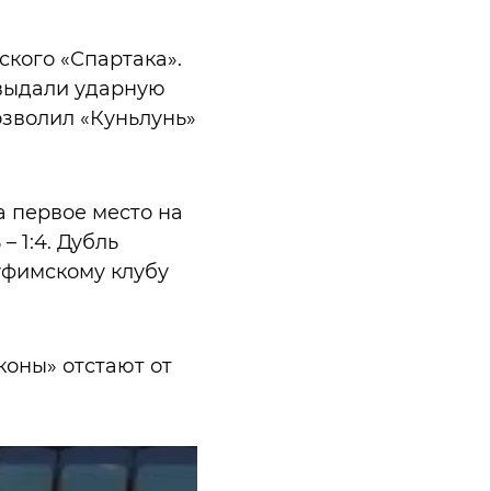
ского «Спартака».
 выдали ударную
озволил «Куньлунь»
а первое место на
– 1:4. Дубль
уфимскому клубу
коны» отстают от