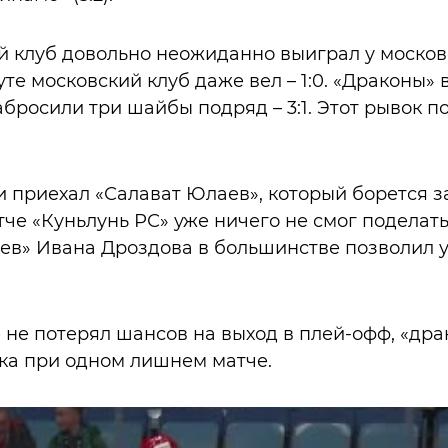
й клуб довольно неожиданно выиграл у москов
уте московский клуб даже вел – 1:0. «Драконы»
абросили три шайбы подряд – 3:1. Этот рывок п
 приехал «Салават Юлаев», который борется з
тче «Куньлунь РС» уже ничего не смог поделать 
ев» Ивана Дроздова в большинстве позволил 
 не потерял шансов на выход в плей-офф, «дра
чка при одном лишнем матче.