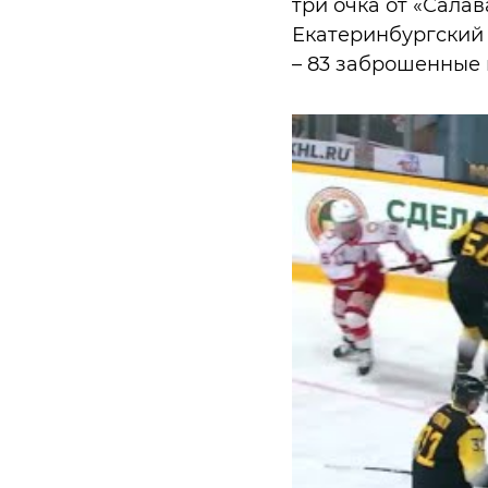
три очка от «Сала
Екатеринбургский 
– 83 заброшенные 