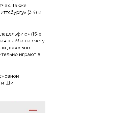
тчах. Также
иттсбургу» (3:4) и
ладельфию» (15-е
ная шайба на счету
ели довольно
дительно играют в
основной
) и Ши