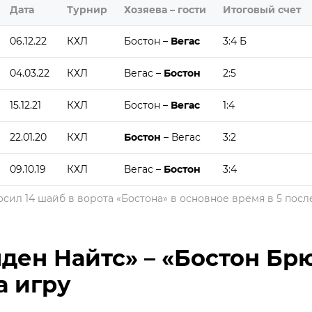
Дата
Турнир
Хозяева – гости
Итоговый счет
06.12.22
КХЛ
Бостон –
Вегас
3:4 Б
04.03.22
КХЛ
Вегас –
Бостон
2:5
15.12.21
КХЛ
Бостон –
Вегас
1:4
22.01.20
КХЛ
Бостон
– Вегас
3:2
09.10.19
КХЛ
Вегас –
Бостон
3:4
осил 14 шайб в ворота «Бостона» в основное время в 5 пос
лден Найтс» – «Бостон Бр
а игру