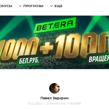
ОНУСЫ
ПРОГНОЗЫ
ЕЩЕ
Павел Задорин
11.12.2022
2 МИНУТЫ ЧТЕНИЯ