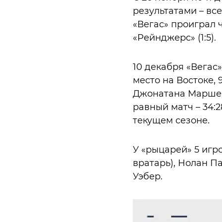
результатами – все
«Вегас» проиграл че
«Рейнджерс» (1:5).
10 декабря «Вегас
место на Востоке, 
Джонатана Маршес
равный матч – 34:28
текущем сезоне.
У «рыцарей» 5 игр
вратарь), Нолан П
Уэбер.