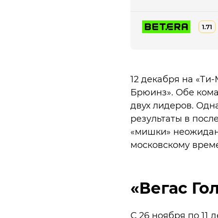
1.71
12 декабря на «Ти
Брюинз». Обе кома
двух лидеров. Одн
результаты в после
«мишки» неожиданн
московскому врем
«Вегас Го
С 26 ноября по 11