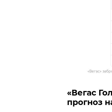
«Вегас» забр
«Вегас Го
прогноз н