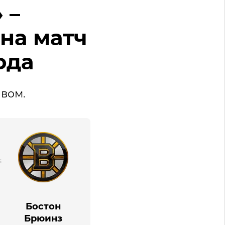
 –
на матч
ода
авом.
Бостон
Брюинз