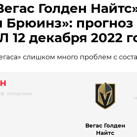
Вегас Голден Найтс»
 Брюинз»: прогноз 
Л 12 декабря 2022 г
егаса» слишком много проблем с сост
н
РЯ
ПОНЕДЕЛЬНИК
Вегас Голден
Найтс