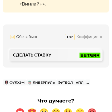
«Винлайн».
Обе забьют
Коэффициент
1.97
СДЕЛАТЬ СТАВКУ
ФУЛХЭМ
ЛИВЕРПУЛЬ
ФУТБОЛ
АПЛ
...
Что думаете?