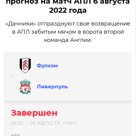
прогноз на матч АПЛ 6 августа
2022 года
«Дачники» отпразднуют свое возвращение
в АПЛ забитым мячом в ворота второй
команда Англии.
Фулхэм
Ливерпуль
Завершен
14:30
06 АВГУСТА
|
СУББОТА
АПЛ