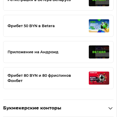
Фрибет 50 BYN в Betera
Приложение на Андроид
Фрибет 80 BYN и 80 фриспинов
Фонбет
Букмекерские конторы