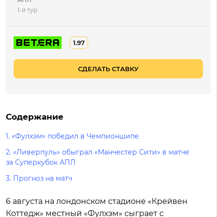
1-й тур
1.97
СДЕЛАТЬ СТАВКУ
Содержание
1.
«Фулхэм» победил в Чемпионшипе
2.
«Ливерпуль» обыграл «Манчестер Сити» в матче
за Суперкубок АПЛ
3.
Прогноз на матч
6 августа на лондонском стадионе «Крейвен
Коттедж» местный «Фулхэм» сыграет с