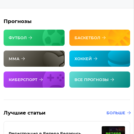
Прогнозы
ФУТБОЛ
БАСКЕТБОЛ
ММА
ХОККЕЙ
КИБЕРСПОРТ
ВСЕ ПРОГНОЗЫ
Лучшие статьи
БОЛЬШЕ
Регистрация в Бетера Беларусь