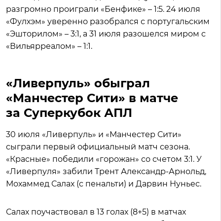
разгромно проиграли «Бенфике» – 1:5. 24 июля
«Фулхэм» уверенно разобрался с португальским
«Эшторилом» – 3:1, а 31 июля разошелся миром с
«Вильярреалом» – 1:1.
«Ливерпуль» обыграл
«Манчестер Сити» в матче
за Суперкубок АПЛ
30 июля «Ливерпуль» и «Манчестер Сити»
сыграли первый официальный матч сезона.
«Красные» победили «горожан» со счетом 3:1. У
«Ливерпуля» забили Трент Александр-Арнольд,
Мохаммед Салах (с пенальти) и Дарвин Нуньес.
Салах поучаствовал в 13 голах (8+5) в матчах