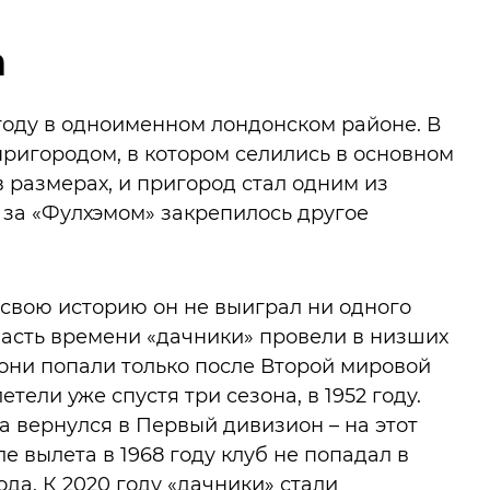
а
 году в одноименном лондонском районе. В
ригородом, в котором селились в основном
 размерах, и пригород стал одним из
 за «Фулхэмом» закрепилось другое
а свою историю он не выиграл ни одного
асть времени «дачники» провели в низших
 они попали только после Второй мировой
етели уже спустя три сезона, в 1952 году.
а вернулся в Первый дивизион – на этот
ле вылета в 1968 году клуб не попадал в
ода. К 2020 году «дачники» стали