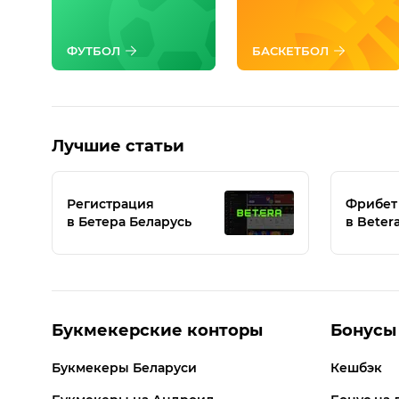
ФУТБОЛ
БАСКЕТБОЛ
Лучшие статьи
Регистрация
Фрибет
в Бетера Беларусь
в Beter
Букмекерские конторы
Бонусы
Букмекеры Беларуси
Кешбэк