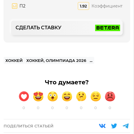
П2
Коэффициент
1.92
СДЕЛАТЬ СТАВКУ
ХОККЕЙ
ХОККЕЙ, ОЛИМПИАДА 2026
...
Что думаете?
0
0
0
0
0
0
0
ПОДЕЛИТЬСЯ СТАТЬЕЙ