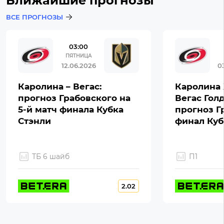
Ближайшие прогнозы
ВСЕ ПРОГНОЗЫ
03:00
ПЯТНИЦА
12.06.2026
0
Каролина – Вегас:
Каролина 
прогноз Грабовского на
Вегас Гол
5-й матч финала Кубка
прогноз Г
Стэнли
финал Куб
ТБ 6 шайб
П1
2.02