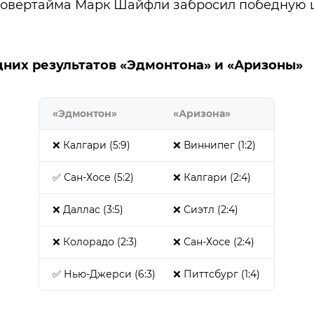
 овертайма Марк Шайфли забросил победную
.
дних результатов «Эдмонтона» и «Аризоны
«Эдмонтон»
«Аризона»
❌ Калгари (5:9)
❌ Виннипег (1:2)
✅ Сан-Хосе (5:2)
❌ Калгари (2:4)
❌ Даллас (3:5)
❌ Сиэтл (2:4)
❌ Колорадо (2:3)
❌ Сан-Хосе (2:4)
✅ Нью-Джерси (6:3)
❌ Питтсбург (1:4)