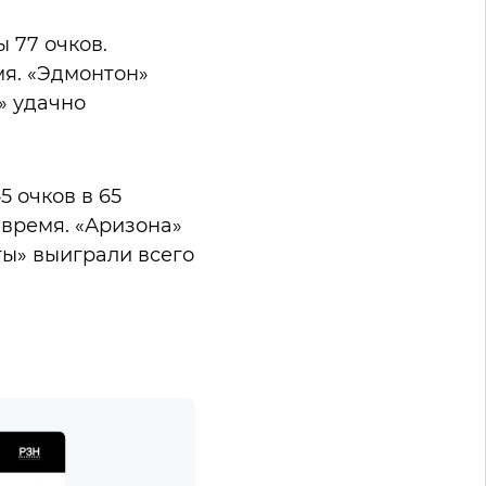
 77 очков.
мя. «Эдмонтон»
» удачно
 очков в 65
 время. «Аризона»
ты» выиграли всего