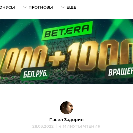
ОНУСЫ
ПРОГНОЗЫ
ЕЩЕ
Павел Задорин
28.03.2022
4 МИНУТЫ ЧТЕНИЯ