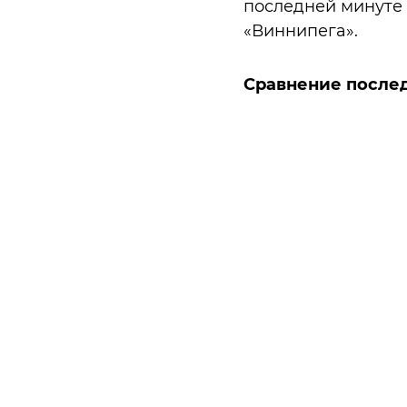
последней минуте
«Виннипега»
Сравнение после