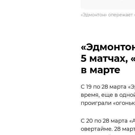
«Эдмонтон» опережает «Д
«Эдмонтон
5 матчах,
в марте
С 19 по 28 марта «
время, еще в одно
проиграли «огонька
С 20 по 28 марта «
овертайме. 28 март