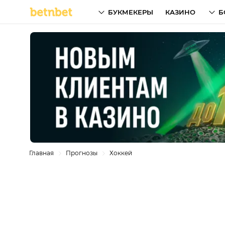
БУКМЕКЕРЫ
КАЗИНО
Б
Главная
Прогнозы
Хоккей