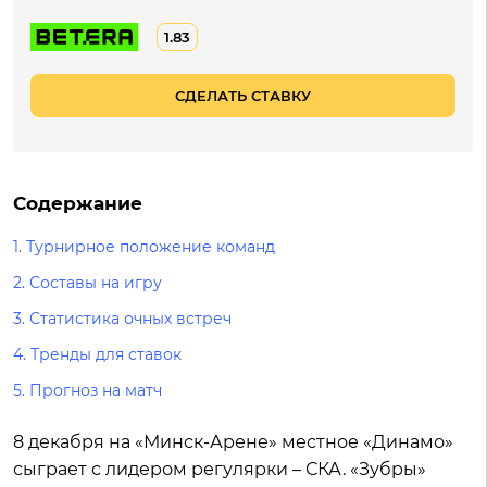
1.83
СДЕЛАТЬ СТАВКУ
Содержание
1.
Турнирное положение команд
2.
Составы на игру
3.
Статистика очных встреч
4.
Тренды для ставок
5.
Прогноз на матч
8 декабря на «Минск-Арене» местное «Динамо»
сыграет с лидером регулярки – СКА. «Зубры»