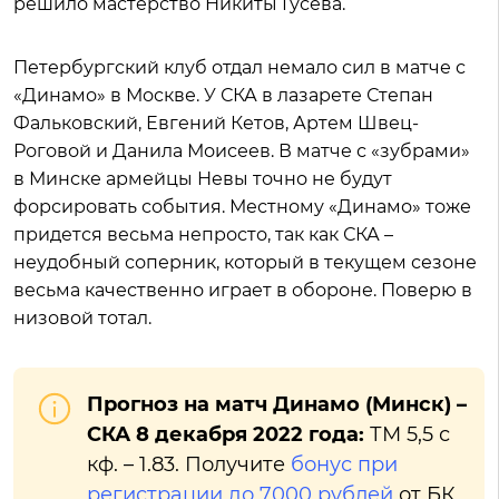
решило мастерство Никиты Гусева.
Петербургский клуб отдал немало сил в матче с
«Динамо» в Москве. У СКА в лазарете Степан
Фальковский, Евгений Кетов, Артем Швец-
Роговой и Данила Моисеев. В матче с «зубрами»
в Минске армейцы Невы точно не будут
форсировать события. Местному «Динамо» тоже
придется весьма непросто, так как СКА –
неудобный соперник, который в текущем сезоне
весьма качественно играет в обороне. Поверю в
низовой тотал.
Прогноз на матч Динамо (Минск) –
СКА 8 декабря 2022 года:
ТМ 5,5 с
кф. – 1.83. Получите
бонус при
регистрации до 7000 рублей
от БК