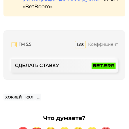
«BetBoom».
ТМ 5,5
Коэффициент
1.83
СДЕЛАТЬ СТАВКУ
ХОККЕЙ
КХЛ
...
Что думаете?