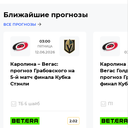
Ближайшие прогнозы
ВСЕ ПРОГНОЗЫ
03:00
ПЯТНИЦА
12.06.2026
0
Каролина – Вегас:
Каролина 
прогноз Грабовского на
Вегас Гол
5-й матч финала Кубка
прогноз Г
Стэнли
финал Куб
ТБ 6 шайб
П1
2.02