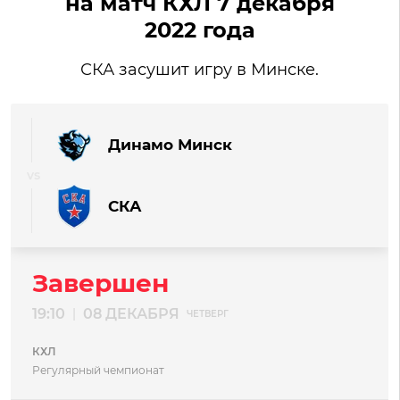
на матч КХЛ 7 декабря
2022 года
СКА засушит игру в Минске.
Динамо Минск
СКА
Завершен
19:10
08 ДЕКАБРЯ
|
ЧЕТВЕРГ
КХЛ
Регулярный чемпионат