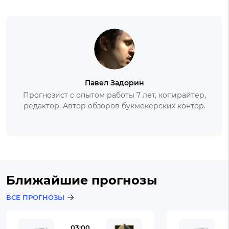
Павел Задорин
Прогнозист с опытом работы 7 лет, копирайтер,
редактор. Автор обзоров букмекерских контор.
Ближайшие прогнозы
ВСЕ ПРОГНОЗЫ
03:00