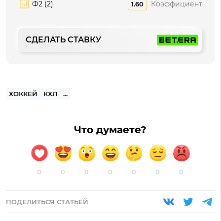
Ф2 (2)
Коэффициент
1.60
СДЕЛАТЬ СТАВКУ
ХОККЕЙ
КХЛ
...
Что думаете?
0
0
0
0
0
0
0
ПОДЕЛИТЬСЯ СТАТЬЕЙ