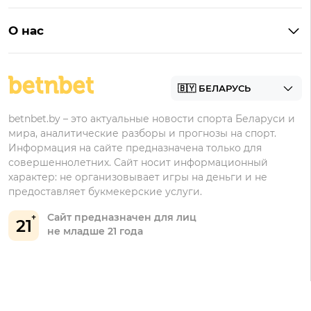
Betera
Промокоды
БК для ставок на киберспорт
О нас
Фонбет
Фрибеты
БК для ставок на футбол
Контакты
Винлайн
Промокоды Фонбет
Марафонбет
Бонусы Бетера
betnbet.by – это актуальные новости спорта Беларуси и
Бонусы Винлайн
мира, аналитические разборы и прогнозы на спорт.
Информация на сайте предназначена только для
совершеннолетних. Сайт носит информационный
характер: не организовывает игры на деньги и не
предоставляет букмекерские услуги.
Сайт предназначен для лиц
21
не младше 21 года