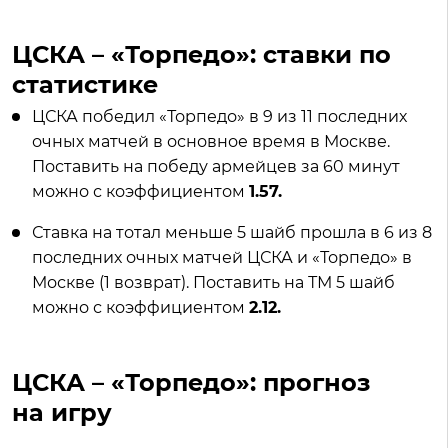
ЦСКА – «Торпедо»: ставки по
статистике
ЦСКА победил «Торпедо» в 9 из 11 последних
очных матчей в основное время в Москве.
Поставить на победу армейцев за 60 минут
можно с коэффициентом
1.57.
Ставка на тотал меньше 5 шайб прошла в 6 из 8
последних очных матчей ЦСКА и «Торпедо» в
Москве (1 возврат). Поставить на ТМ 5 шайб
можно с коэффициентом
2.12.
ЦСКА – «Торпедо»: прогноз
на игру