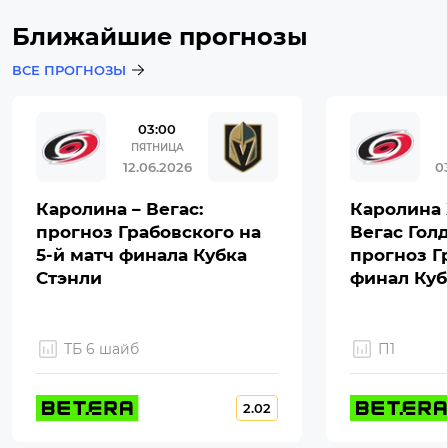
Ближайшие прогнозы
ВСЕ ПРОГНОЗЫ
03:00
ПЯТНИЦА
12.06.2026
0
Каролина – Вегас:
Каролина 
прогноз Грабовского на
Вегас Гол
5-й матч финала Кубка
прогноз Г
Стэнли
финал Куб
ТБ 6 шайб
П1
2.02