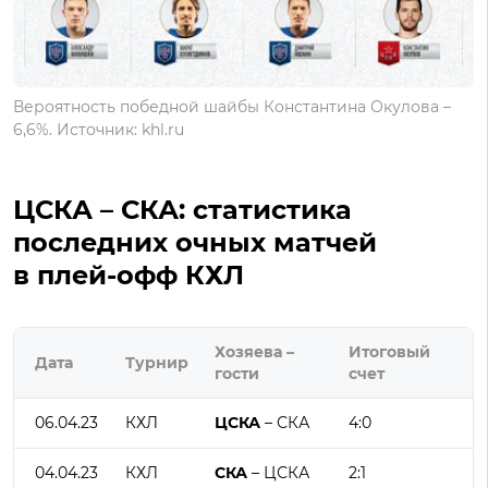
Вероятность победной шайбы Константина Окулова –
6,6%. Источник: khl.ru
ЦСКА – СКА: статистика
последних очных матчей
в плей-офф КХЛ
Хозяева –
Итоговый
Дата
Турнир
гости
счет
06.04.23
КХЛ
ЦСКА
– СКА
4:0
04.04.23
КХЛ
СКА
– ЦСКА
2:1