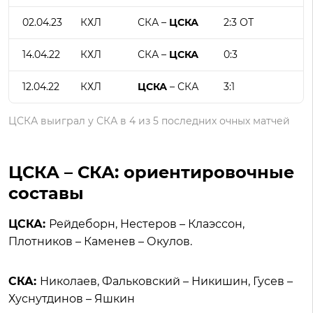
02.04.23
КХЛ
СКА –
ЦСКА
2:3 ОТ
14.04.22
КХЛ
СКА –
ЦСКА
0:3
12.04.22
КХЛ
ЦСКА
– СКА
3:1
ЦСКА выиграл у СКА в 4 из 5 последних очных матчей
ЦСКА – СКА: ориентировочные
составы
ЦСКА:
Рейдеборн, Нестеров – Клаэссон,
Плотников – Каменев – Окулов.
СКА:
Николаев, Фальковский – Никишин, Гусев –
Хуснутдинов – Яшкин