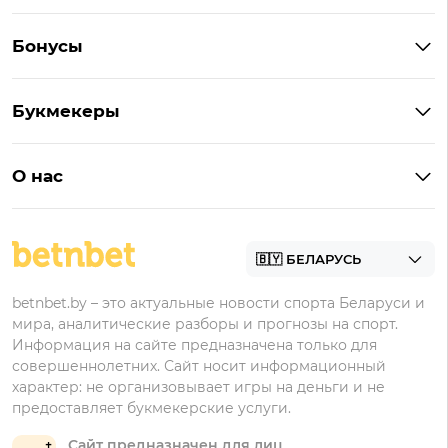
Букмекеры Беларуси
Бонусы
Букмекеры на Андроид
Кешбэк
Букмекеры с бонусом
Букмекеры
Бонус на депозит
Букмекеры с приложениями
Betera
Промокоды
БК для ставок на киберспорт
О нас
Фонбет
Фрибеты
БК для ставок на футбол
Контакты
Винлайн
Промокоды Фонбет
Марафонбет
Бонусы Бетера
betnbet.by – это актуальные новости спорта Беларуси и
Бонусы Винлайн
мира, аналитические разборы и прогнозы на спорт.
Информация на сайте предназначена только для
совершеннолетних. Сайт носит информационный
характер: не организовывает игры на деньги и не
предоставляет букмекерские услуги.
Сайт предназначен для лиц