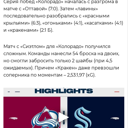
Серия побед «Колорадо» началась с разгрома в
матче с «Оттавой» (7:0). Затем «лавины»
последовательно разобрались с «красными
крыльями» (6:3), «огоньками» (4:1), «касатками» (4:1)
и «кракенами» (2:1 Б).
Матч с «Сиэтлом» для «Колорадо» получился
сложным. Команды нанесли 54 броска на двоих,
но смогли забросить только 2 шайбы (при 4,5
ожидаемых). Причем «Кракен» даже превзошли
соперника по моментам – 2,53:1,97 (xG).