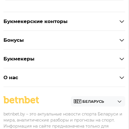
Букмекерские конторы
Букмекеры Беларуси
Бонусы
Букмекеры на Андроид
Кешбэк
Букмекеры с бонусом
Букмекеры
Бонус на депозит
Букмекеры с приложениями
Betera
Промокоды
БК для ставок на киберспорт
О нас
Фонбет
Фрибеты
БК для ставок на футбол
Контакты
Винлайн
Промокоды Фонбет
Марафонбет
Бонусы Бетера
betnbet.by – это актуальные новости спорта Беларуси и
Бонусы Винлайн
мира, аналитические разборы и прогнозы на спорт.
Информация на сайте предназначена только для