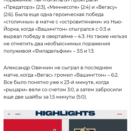
«Предаторз» (2:3), «Миннесоте» (2:4) и «Вегасу»
(2:6). Была еще одна героическая победа
«столичных» в матче с «островитянами» из Нью-
Йорка, когда «Вашингтон» отыгрался с 0:3 и
вырвал победу в овертайме – 4:3. Но также нельзя
не отметить два необъяснимых поражения
полуживой «Филадельфии» – 3:5 и 1:3.
Александр Овечкин не сыграл в последнем
матче, когда «Вегас» громил «Вашингтон» – 6:2.
Все было понятно уже к 23-й минуте, когда
«рыцари» вели со счетом 3:0, а затем забросили
еще две шайбы за 1,5 минуты (5:0).