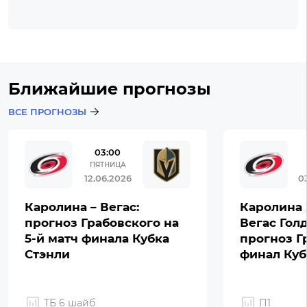
Ближайшие прогнозы
ВСЕ ПРОГНОЗЫ
03:00
ПЯТНИЦА
12.06.2026
0
Каролина – Вегас:
Каролина 
прогноз Грабовского на
Вегас Гол
5-й матч финала Кубка
прогноз Г
Стэнли
финал Куб
ТБ 6 шайб
П1