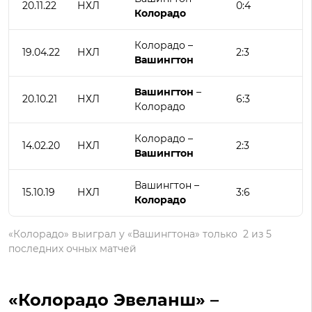
20.11.22
НХЛ
0:4
Колорадо
Колорадо –
19.04.22
НХЛ
2:3
Вашингтон
Вашингтон
–
20.10.21
НХЛ
6:3
Колорадо
Колорадо –
14.02.20
НХЛ
2:3
Вашингтон
Вашингтон –
15.10.19
НХЛ
3:6
Колорадо
«Колорадо» выиграл у «Вашингтона» только 2 из 5
последних очных матчей
«Колорадо Эвеланш» –