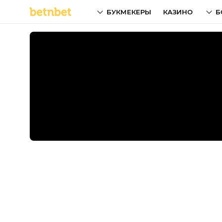
БУКМЕКЕРЫ
КАЗИНО
Б