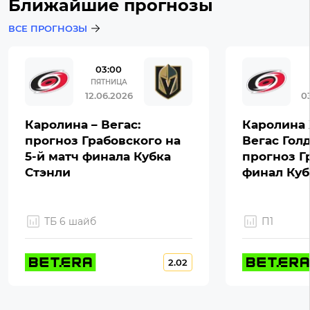
Ближайшие прогнозы
ВСЕ ПРОГНОЗЫ
03:00
ПЯТНИЦА
12.06.2026
0
Каролина – Вегас:
Каролина 
прогноз Грабовского на
Вегас Гол
5-й матч финала Кубка
прогноз Г
Стэнли
финал Куб
ТБ 6 шайб
П1
2.02