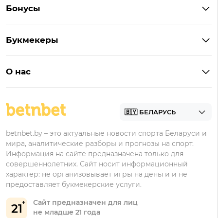
Бонусы
Букмекеры на Андроид
Кешбэк
Букмекеры с бонусом
Букмекеры
Бонус на депозит
Букмекеры с приложениями
Betera
Промокоды
БК для ставок на киберспорт
О нас
Фонбет
Фрибеты
БК для ставок на футбол
Контакты
Винлайн
Промокоды Фонбет
Марафонбет
Бонусы Бетера
betnbet.by – это актуальные новости спорта Беларуси и
Бонусы Винлайн
мира, аналитические разборы и прогнозы на спорт.
Информация на сайте предназначена только для
совершеннолетних. Сайт носит информационный
характер: не организовывает игры на деньги и не
предоставляет букмекерские услуги.
Сайт предназначен для лиц
21
не младше 21 года