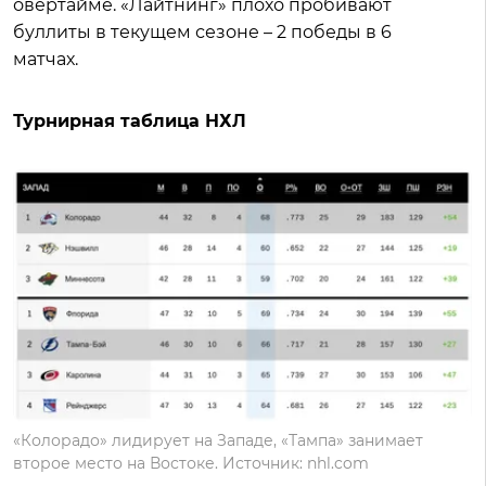
овертайме. «Лайтнинг» плохо пробивают
буллиты в текущем сезоне – 2 победы в 6
матчах.
Турнирная таблица НХЛ
«Колорадо» лидирует на Западе, «Тампа» занимает
второе место на Востоке. Источник: nhl.com