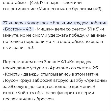
овертайме – (4:5), 17 января – сломили
сопротивление «Миннесоты» по буллитам (4:3).
27 января «Колорадо» с большим трудом победил
«Бостон» – 4:3.
«Мишки» вели со счетом 3:1 к 51-й
минуте, но не смогли удержать победу. «Лавины»
не только перевели матч в овертайме, но еще и
выиграли – 4:3.
Перед матчем всех Звезд НХЛ «Колорадо»
неожиданно уступил «Аризоне» со счетом 2:3.
«Койоты» дважды отыгрывались в этом матче,
Лоусон Крауз забросил вторую шайбу «Аризоны»
за 38 секунд до конца основного времени. В
итоге «Койотс» обыграли фаворита в серии
послематчевых бросков.