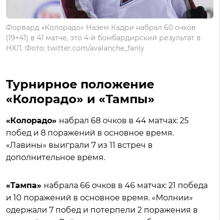
Форвард «Колорадо» Назем Кадри набрал 60 очков
(19+41) в 41 матче, это 4-й бомбардирский результат в
НХЛ. Фото: twitter.com/avalanche_fanly
Турнирное положение
«Колорадо» и «Тампы»
«Колорадо»
набрал 68 очков в 44 матчах: 25
побед и 8 поражений в основное время.
«Лавины» выиграли 7 из 11 встреч в
дополнительное время.
«Тампа»
набрала 66 очков в 46 матчах: 21 победа
и 10 поражений в основное время. «Молнии»
одержали 7 побед и потерпели 2 поражения в