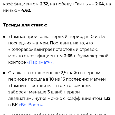
коэффициентом
2.32
, на победу «Тампы» –
2.64
, на
ничью –
4.62.
Тренды для ставок:
«Тампа» проиграла первый период в 10 из 15
последних матчей. Поставить на то, что
«Колорадо» выиграет стартовый отрезок,
можно с коэффициентом
2.65
в букмекерской
конторе
«Париматч»
.
Ставка на тотал меньше 2,5 шайб в первом
периоде прошла в 10 из 15 последних матчей
«Тампы». Поставить на то, что команды
забросят меньше 3 шайб первой
двадцатиминутке можно с коэффициентом
1.32
в БК
«BetBoom»
.