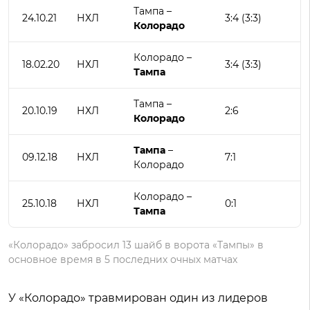
Тампа –
24.10.21
НХЛ
3:4 (3:3)
Колорадо
Колорадо –
18.02.20
НХЛ
3:4 (3:3)
Тампа
Тампа –
20.10.19
НХЛ
2:6
Колорадо
Тампа
–
09.12.18
НХЛ
7:1
Колорадо
Колорадо –
25.10.18
НХЛ
0:1
Тампа
«Колорадо» забросил 13 шайб в ворота «Тампы» в
основное время в 5 последних очных матчах
У «Колорадо» травмирован один из лидеров