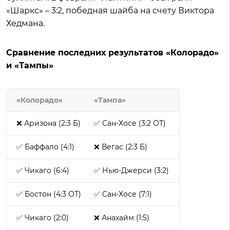
«Шаркс» – 3:2, победная шайба на счету Виктора
Хедмана.
Сравнение последних результатов «Колорадо»
и «Тампы»
«Колорадо»
«Тампа»
❌ Аризона (2:3 Б)
✅ Сан-Хосе (3:2 ОТ)
✅ Баффало (4:1)
❌ Вегас (2:3 Б)
✅ Чикаго (6:4)
✅ Нью-Джерси (3:2)
✅ Бостон (4:3 ОТ)
✅ Сан-Хосе (7:1)
✅ Чикаго (2:0)
❌ Анахайм (1:5)