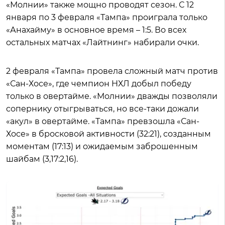
«Молнии» также мощно проводят сезон. С 12
января по 3 февраля «Тампа» проиграла только
«Анахайму» в основное время – 1:5. Во всех
остальных матчах «Лайтнинг» набирали очки.
2 февраля «Тампа» провела сложный матч против
«Сан-Хосе», где чемпион НХЛ добыл победу
только в овертайме. «Молнии» дважды позволяли
сопернику отыгрываться, но все-таки дожали
«акул» в овертайме. «Тампа» превзошла «Сан-
Хосе» в бросковой активности (32:21), созданным
моментам (17:13) и ожидаемым заброшенным
шайбам (3,17:2,16).