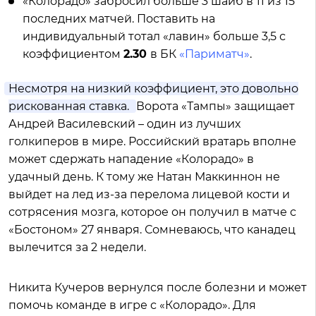
«Колорадо» забросил больше 3 шайб в 11 из 15
последних матчей. Поставить на
индивидуальный тотал «лавин» больше 3,5 с
коэффициентом
2.30
в БК
«Париматч»
.
Несмотря на низкий коэффициент, это довольно
рискованная ставка.
Ворота «Тампы» защищает
Андрей Василевский – один из лучших
голкиперов в мире. Российский вратарь вполне
может сдержать нападение «Колорадо» в
удачный день. К тому же Натан Маккиннон не
выйдет на лед из-за перелома лицевой кости и
сотрясения мозга, которое он получил в матче с
«Бостоном» 27 января. Сомневаюсь, что канадец
вылечится за 2 недели.
Никита Кучеров вернулся после болезни и может
помочь команде в игре с «Колорадо». Для