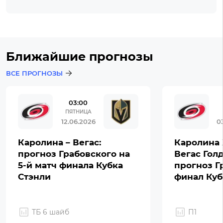
Ближайшие прогнозы
ВСЕ ПРОГНОЗЫ
03:00
ПЯТНИЦА
12.06.2026
0
Каролина – Вегас:
Каролина 
прогноз Грабовского на
Вегас Гол
5-й матч финала Кубка
прогноз Г
Стэнли
финал Куб
ТБ 6 шайб
П1