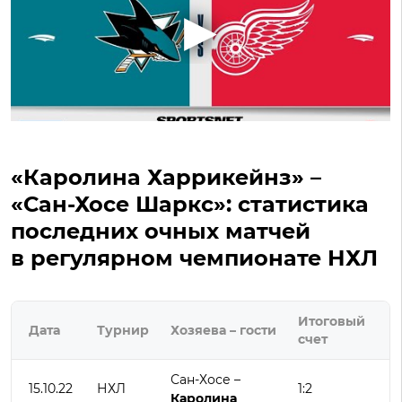
«Каролина Харрикейнз» –
«Сан-Хосе Шаркс»: статистика
последних очных матчей
в регулярном чемпионате НХЛ
Итоговый
Дата
Турнир
Хозяева – гости
счет
Сан-Хосе –
15.10.22
НХЛ
1:2
Каролина