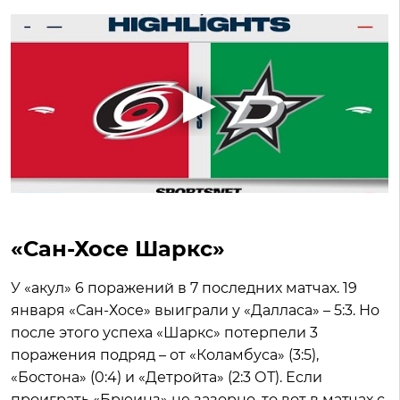
«Сан-Хосе Шаркс»
У «акул» 6 поражений в 7 последних матчах. 19
января «Сан-Хосе» выиграли у «Далласа» – 5:3. Но
после этого успеха «Шаркс» потерпели 3
поражения подряд – от «Коламбуса» (3:5),
«Бостона» (0:4) и «Детройта» (2:3 ОТ). Если
проиграть «Брюинз» не зазорно, то вот в матчах с