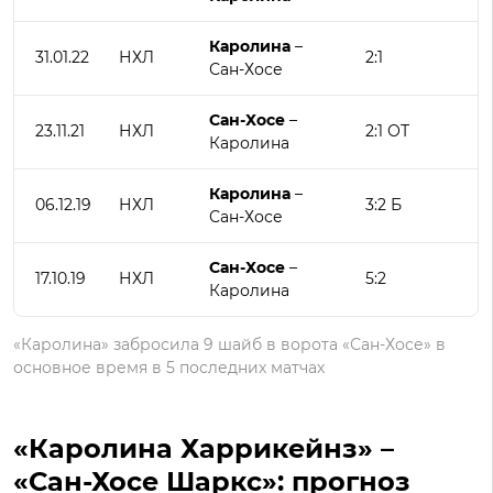
Каролина
–
31.01.22
НХЛ
2:1
Сан-Хосе
Сан-Хосе
–
23.11.21
НХЛ
2:1 ОТ
Каролина
Каролина
–
06.12.19
НХЛ
3:2 Б
Сан-Хосе
Сан-Хосе
–
17.10.19
НХЛ
5:2
Каролина
«Каролина» забросила 9 шайб в ворота «Сан-Хосе» в
основное время в 5 последних матчах
«Каролина Харрикейнз» –
«Сан-Хосе Шаркс»: прогноз