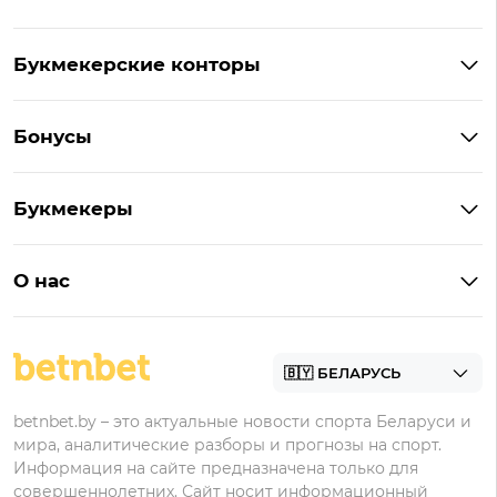
Букмекерские конторы
Букмекеры Беларуси
Бонусы
Букмекеры на Андроид
Кешбэк
Букмекеры с бонусом
Букмекеры
Бонус на депозит
Букмекеры с приложениями
Betera
Промокоды
БК для ставок на киберспорт
О нас
Фонбет
Фрибеты
БК для ставок на футбол
Контакты
Винлайн
Промокоды Фонбет
Марафонбет
Бонусы Бетера
betnbet.by – это актуальные новости спорта Беларуси и
Бонусы Винлайн
мира, аналитические разборы и прогнозы на спорт.
Информация на сайте предназначена только для
совершеннолетних. Сайт носит информационный