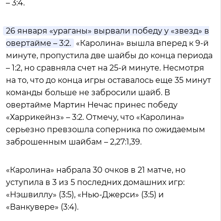
– 3:4.
26 января «ураганы» вырвали победу у «звезд» в
овертайме – 3:2.
«Каролина» вышла вперед к 9-й
минуте, пропустила две шайбы до конца периода
– 1:2, но сравняла счет на 25-й минуте. Несмотря
на то, что до конца игры оставалось еще 35 минут
команды больше не забросили шайб. В
овертайме Мартин Нечас принес победу
«Харрикейнз» – 3:2. Отмечу, что «Каролина»
серьезно превзошла соперника по ожидаемым
заброшенным шайбам – 2,27:1,39.
«Каролина» набрала 30 очков в 21 матче, но
уступила в 3 из 5 последних домашних игр:
«Нэшвиллу» (3:5), «Нью-Джерси» (3:5) и
«Ванкувере» (3:4).