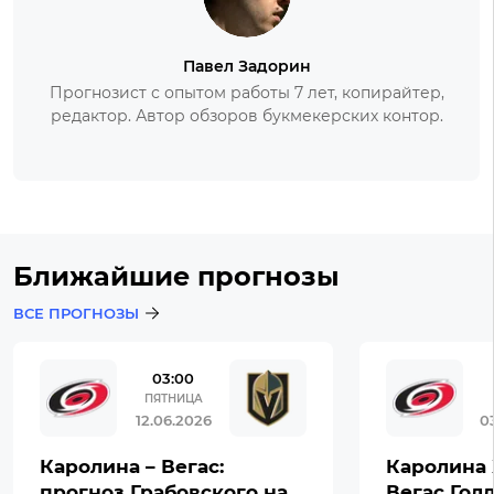
Павел Задорин
Прогнозист с опытом работы 7 лет, копирайтер,
редактор. Автор обзоров букмекерских контор.
Ближайшие прогнозы
ВСЕ ПРОГНОЗЫ
03:00
ПЯТНИЦА
12.06.2026
0
Каролина – Вегас:
Каролина 
прогноз Грабовского на
Вегас Гол