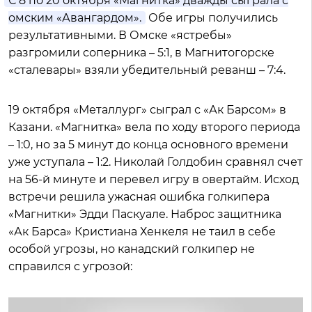
С 8 по 20 октября «Магнитка» дважды сыграла с
омским «Авангардом».
Обе игры получились
результативными. В Омске «ястребы»
разгромили соперника – 5:1, в Магнитогорске
«сталевары» взяли убедительный реванш – 7:4.
19 октября «Металлург» сыграл с «Ак Барсом» в
Казани. «Магнитка» вела по ходу второго периода
– 1:0, но за 5 минут до конца основного времени
уже уступала – 1:2. Николай Голдобин сравнял счет
на 56-й минуте и перевел игру в овертайм. Исход
встречи решила ужасная ошибка голкипера
«Магнитки» Эдди Паскуале. Наброс защитника
«Ак Барса» Кристиана Хенкеля не таил в себе
особой угрозы, но канадский голкипер не
справился с угрозой: