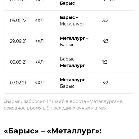
Барыс
Барыс
–
05.01.22
КХЛ
3:2
Металлург
Металлург
–
29.09.21
КХЛ
4:3
Барыс
Барыс –
05.09.21
КХЛ
1:2
Металлург
Металлург
–
07.02.21
КХЛ
3:2
Барыс
«Барыс» забросил 12 шайб в ворота «Металлурга» в
основное время в 5 последних очных матчах
«Барыс» – «Металлург»: