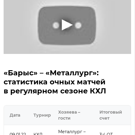
«Барыс» – «Металлург»:
статистика очных матчей
в регулярном сезоне КХЛ
Хозяева –
Итоговый
Дата
Турнир
гости
счет
Металлург –
09.01.22
КХЛ
3:4 ОТ