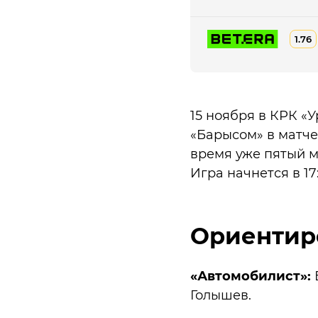
1.76
15 ноября в КРК «
«Барысом» в матче
время уже пятый м
Игра начнется в 1
Ориентир
«Автомобилист»:
Б
Голышев.