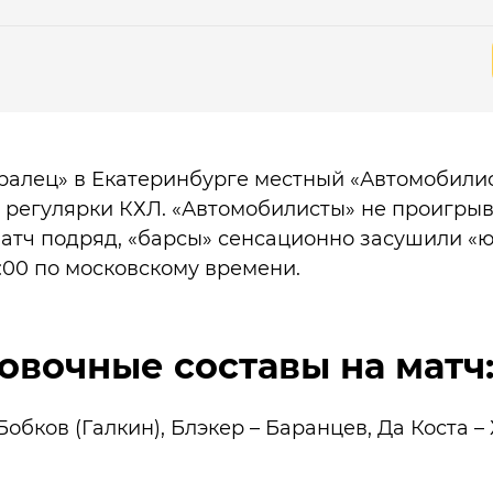
Уралец» в Екатеринбурге местный «Автомобилис
 регулярки КХЛ. «Автомобилисты» не проигрыв
атч подряд, «барсы» сенсационно засушили «ю
7:00 по московскому времени.
овочные составы на ма
обков (Галкин), Блэкер – Баранцев, Да Коста –