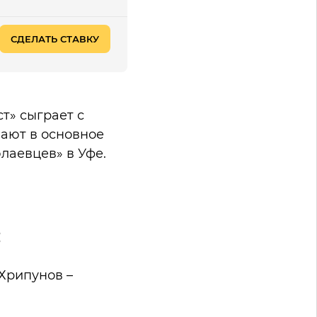
СДЕЛАТЬ СТАВКУ
т» сыграет с
ают в основное
лаевцев» в Уфе.
тч:
 Хрипунов –