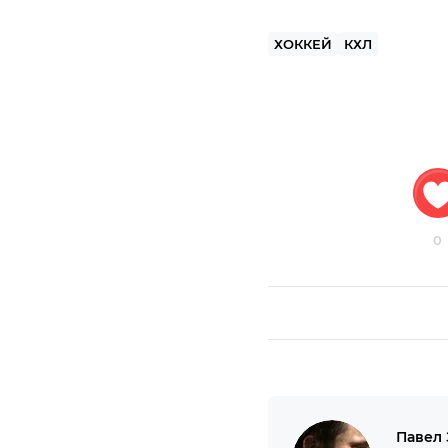
ХОККЕЙ
КХЛ
0
Павел