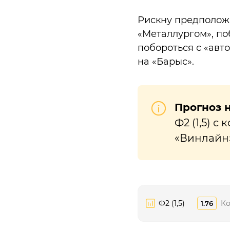
Рискну предположи
«Металлургом», по
побороться с «авт
на «Ба
Прогноз н
Ф2 (1,5) с 
«Винлайн
Ф2 (1,5)
К
1.76