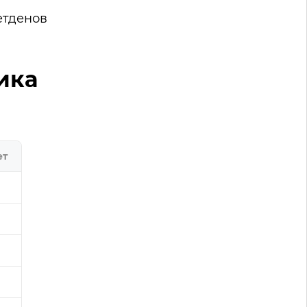
етденов
ика
ет