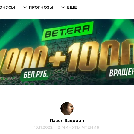
ОНУСЫ
ПРОГНОЗЫ
ЕЩЕ
Павел Задорин
13.11.2022
2 МИНУТЫ ЧТЕНИЯ