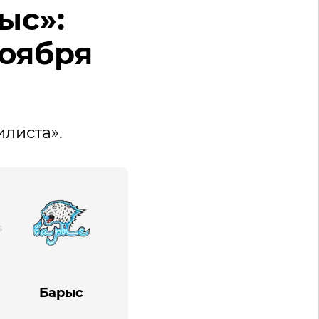
ыс»:
ноября
листа».
Барыс