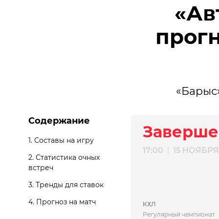
«Ав
прогн
«Барыс
Содержание
Заверше
1.
Составы на игру
17:00
15 НОЯБРЯ
|
2.
Статистика очных
встреч
3.
Тренды для ставок
4.
Прогноз на матч
КХЛ
Регулярный чемпионат