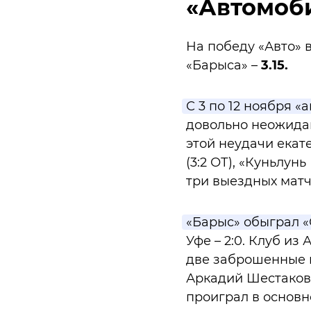
«Автомоби
На победу «Авто» 
«Барыса» –
3.15.
С 3 по 12 ноября 
довольно неожидан
этой неудачи екат
(3:2 ОТ), «Куньлунь
три выездных матч
«Барыс» обыграл «
Уфе – 2:0. Клуб из
две заброшенные ш
Аркадий Шестаков 
проиграл в основн